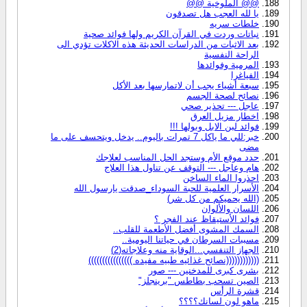
@@ الملوخية @@
يا لله العجب هل تصدقون
خلطات سريه
نباتات وردت في القرآن الكريم ولها فوائد صحية
بعد الاثبات من الدراسات الحديثة هذه الاكلات تؤدي الى
الراحة النفسية
المرمية وفوائدها
الفياغرا
سبعة أشياء يجب أن لاتمارسها بعد الأكل
نصائح لصحة الجسم
عاجل --- تحذير صحي
اخطار مزيل العرق
فوائد لبن الابل وبولها !!!
خبر:للي ما ياكل 7 تمرات باليوم.. يدخل ويتحسف على ما
مضى
حدد موقع الأم وستجد الحل المناسب لعلاجك
هام وعاجل --- التوقف عن تناول هذا العلاج
احذروا الماء الساخن
الأسرار العلمية للحبة السوداء_صدقت يارسول الله
(الله يحميكم من كل شر)
اللسان والألوان
فوائد الأستيقاظ عند الفجر ؟
السمك المشوى أفضل الأطعمة للقلب..
مسببات السرطان في حياتنا اليومية‏..
الجهاز التنفسي...الوقاية منه وعلاجاته(2)
((((((((((((نصائح غذائيه طبيه مفيده ))))))))))))))))
بشرى كبرى للمدخنين --- صور
الصين تسحب بطاطس "برينجلز"
قشرة الرأس
ماهو لون لسانك؟؟؟؟