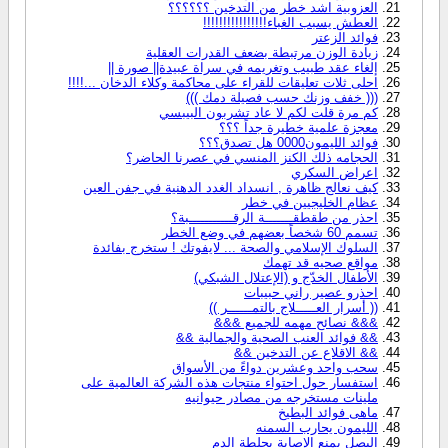
العزوبية اشد خطر من التدخين ؟؟؟؟؟؟
العطش يسبب الغباء!!!!!!!!!!!!!!!!
فوائد الزعتر
زيادة الوزن مرتبطة بضعف القدرات العقلية
إلغاء عقد طبيب وتغريمه في سراة عبيدة|| صورة ||
احلى ثلات تعليقات للقراء على محاكمة وكلاء الدخان ...!!!!
((( خفف وزنك حسب فصيلة دمك )))
كم مرة قلت لكم لا عاد تشربون البيبسي
معجزة علمية خطيرة جداً ؟؟؟
فوائد الليمون0000 هل تصدق؟؟؟
الحجامه ذلك الكنز المنسي في عصرنا الحاضر؟
اعراض السكري
كيف نعالج ظاهرة , انسداد الغدد الدهنية في جفن العين
عظام الخليجيين في خطر
احذر من طقطقـــــــة الرقـــــــــــبة؟
تسمم 60 شخصاً بعضهم في وضع الخطر
السلوك الإسلامي والصحة ... لايفوتك ! ستخرج بفائدة
مواقع صحيه قد تهمك
الأطفال الخدّج و (الإعتلال الشبكي)
احذرو عصير راني حبيبات
(( أسرار العـــــلاج بالتمــــــر ))
&&& نصائح مهمه للجميع &&&
&& فوائد العنب الصحية والجمالية &&
&& الاقلاع عن التدخين &&
سحب واحد وعشرين دواءً من الأسواق
استفسار حول احتواء منتجات هذه الشركة العالمية على
ملينات مستخرجه من مصادر حيوانيه
ماهى فوائد البطيخ
الليمون يحارب السمنه
البصل يمنع الإصابة بجلطة الدم