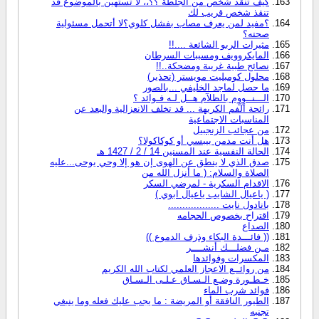
كيف تنقذ شخص من الجلطة ؟؟،، لا تستهين بالموضوع قد
تنقذ شخص قريب لك
؟مفيد لمن يعرف مصاب بفشل كلوي؟لا أتحمل مسئولية
صحته؟
مثيرات الربو الشائعة ....!!
المايكروويف ومسببات السرطان
نصائح طبية غريبة ومضحكة..!!
محلول كومبليت مويستر (تحذير)
ما حصل لماجد الخليفي ...بالصور
الـــنــوٍوٍم بالظلآم هــل لـه فـوائد ؟
رائحة الفم الكريهة ... قد تخلف الانعزالية والبعد عن
المناسبات الاجتماعية
من عجائب الزنجبيل
هل أنت مدمن بيبسي أو كوكاكولا؟
الحالة النفسية عند المسنين 14 / 2 / 1427 هـ
صدق الذي لا ينطق عن الهوى إن هو إلا وحي يوحى...عليه
الصلاة والسلام: ( ما أنزل الله من
الاقدام السكرية - لمرضي السكر
( ياعيال الشايب ياعيال ابوي )
بانادول نايت ..................
اقتراح بخصوص الحجامه
الصداع
(( فائـــدة البكاء وذرف الدموع ))
مـن فضلـــك أنشــــر
المكسرات وفوائدها
من روائــع الاعجاز العلمي لكتاب الله الكريم
خـطـورة وضـع الـسـاق عـلـى الـسـاق
فوائد شرب الماء
الطيور النافقة أو المريضة : ما يجب عليك فعله وما ينبغي
تجنبه