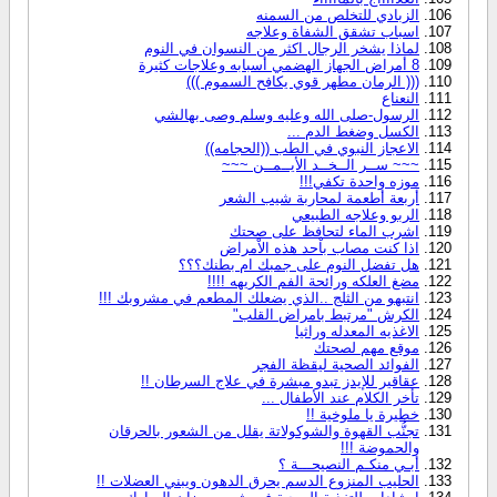
الزبادي للتخلص من السمنه
اسباب تشقق الشفاة وعلاجه
لماذا يشخر الرجال اكثر من النسوان في النوم
8 أمراض الجهاز الهضمي أسبابه وعلاجات كثيرة
((( الرمان مطهر قوي يكافح السموم )))
النعناع
الرسول-صلى الله وعليه وسلم وصى بهالشي
الكسل وضغط الدم ...
الاعجاز النبوي في الطب ((الحجامه))
~~~ ســر الــخــد الأيــمــن ~~~
موزه واحدة تكفي!!!
أربعة أطعمة لمحاربة شيب الشعر
الربو وعلاجه الطبيعي
اشرب الماء لتحافظ على صحتك
اذا كنت مصاب باْحد هذه الاْمراض
هل تفضل النوم على جمبك ام بطنك؟؟؟
مضغ العلكه ورائحة الفم الكريهه !!!!
انتبهو من الثلج ..الذي يضعلك المطعم في مشروبك !!!
الكرش "مرتبط بامراض القلب"
الاغذيه المعدله وراثيا
موقع مهم لصحتك
الفوائد الصحية ليقظة الفجر
عقاقير للإيدز تبدو مبشرة في علاج السرطان !!
تأخر الكلام عند الأطفال ...
خطيرة يا ملوخية !!
تجنُّب القهوة والشوكولاتة يقلل من الشعور بالحرقان
والحموضة !!!
أبـي منكـم النصيحـــة ؟
الحليب المنزوع الدسم يحرق الدهون ويبني العضلات !!