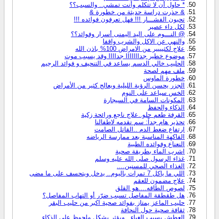
* حاول أن لا تتكلم وأنت تمشي.. والسبب؟؟
& حذرت دراسة حديثة من خطورة &
تحبون الفشـــار !!! فهل تعرفون فوائده !!!
لكل داء عصير
@ النـــوم على اليد اليمنى أسرار وفوائد؟؟
والنهي عن الاكل والشرب واقفا
علاج لكثيييير من الامراض 100% باذن الله
موضوع خطير جدااااااا جداااا وقد يسبب موت
الحليب خالي الدسم يساعد في التنحيف و فوائد الرجيم
ملف مهم لصحة
خطورة الماوس
الجزر يحسن الرؤية الليلية ويعالج كثير من الأمراض
الخس سياعد على النوم
المكونات السامة في السيجارة
الذكاء والحفظ
القرفة طعم حلو..علاج ناجع ورائحة زكية
تحذير هام جداً: سم نقدمه لاطفالنا
ارتفاع ضغط الدم ..القاتل الصامت
الفاكهة المناسبة بعد ممارسة الرياضه
النعناع وفوائده الطبية
اشرب الماء بطريقة صحية
غذاء الرسول صلى الله عليه وسلم
الغذاء الصحي للمسنين....
اللي ما ياكل 7 تمرات باليوم.. يدخل ويتحسف على ما مضى
علاج مضمون للعقم
لصوص الطاقه....هو القلق
هل طقطقة المفاصل تسبب ضرّر أو التهاب المفاصل؟
حليب الماعز يمتاز بفوائد صحية اكبر من حليب البقر
ثقافة صحية حول النحافة
العطش يسبب الغباء , ويؤثر بشكل ملحوظ على الذكاء ......