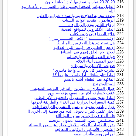
20 20 20 تمارين نصح بها أحد أطباء العيون
الطول مقياس لصحة الجسم وطول العمر --- و الأعمار بيد
الله
وصفة مجربة لعلاج ضيق وانسداد شرايين القلب
الزهايمر .. يقتحم عوالم الشباب
إزعاج النائم يؤدي إلى الوفاه........
الدليل الألكتروني للمواقع الصحية
علاج الصداع بدون مسكنات
الإثـمـــــــــــــد " الكحل العـــــــربــي "
هل تستخدم هذا النوع من اللمبات؟
الإعجاز العلمي في قيمة اللبن الغذائية
لعلاج آلام الحلق (مهم في الشتاء)
فوائد العنب الصحية والجمالية
احذر المشى أثناء الكلام
فضيحة: الإنسان والسرطان
نشرب خمر كل يوم .... واحنا ماندري؟
لماذا تنام ساقاك اذا جلست عليهما ؟؟
الفاكهة بعد الطعام أشبه بالسم
الميثالويثونيدز
جوال السكري ... مشروع رائد في التوعية الصحية...
عقب خسارته أكثر من نصف وزنه --- صور
لماذا ينصح بشرب السفن آب لتخفيف آلام البطـن
كمية السعرات الحرارية في الغذاء والطريقة لحرقها
جهاز رياضي يجمع بين سير المشي والدراجة الثابته
أنجاز علمي كبير .. تحويل الدم من فصيلة إلى أخرى !!
قلة الماء في الجسم يسبب الغباااااء
تــخــلــص ..من..السمنه...بدون ...ريجيم
ضرر الطابعات المكتبيه لايقل خطرا عن ضرر السجائر‎
الشخير...الأسباب ـ الوقاية ـ المعالجة
امراض ومسطلحات طبيه