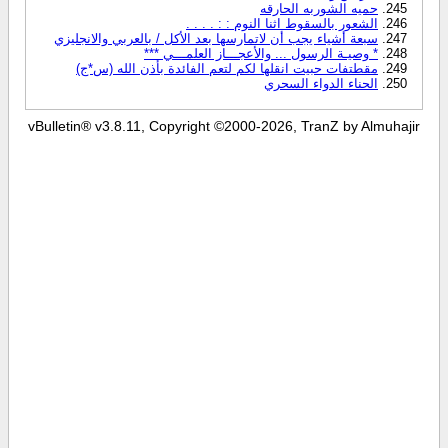
حميه الشوربه الحارقه
الشعور بالسقوط اثنا النوم : : . . . .
سبعة أشياء يجب أن لاتمارسها بعد الأكل / بالعربي والانجليزي
* وصيـة الرسول ... والأعجـــاز العلمـــي ***
مقطتفات حبيت انقلها لكم لتعم الفائدة بأذن الله (س*ج)
الحناء الدواء السحري‎
vBulletin® v3.8.11, Copyright ©2000-2026, TranZ by Almuhajir