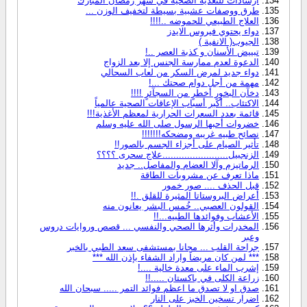
ارشادات للتغذية الصحية في شهر رمضان المبارك
طرق ووصفات عشبية بسيطة لتخفيف الوزن ...
العلاج الطبيعي للحموضه ..!!!!
دواء يحتوي فيروس الايدز
الجيوب( الانفية )
تبييض الأسنان و كذبة العصر ..!
الدعوة لعدم ممارسة الجنس إلا بعد الزواج
دواء جديد لمرض السكر من لعاب السحالي
مهمة من أجل دوام صحتك ...!
دخآن البخوٍرٍ أخطرٍ من السجآئرٍ !!!!
الاكتئاب.. أكبر أسباب الإعاقات الصحية عالمياً
قائمة بعدد السعرات الحرارية لمعظم الأغذية!!!
خضروات أحبها الرسول صلى الله عليه وسلم
نصائح طبيه غريبه ومضحكه!!!!!!!
تأثير الصيام على أجزاء الجسم بالصور!!
الزنجبيل........................علاج سحرى ؟؟؟؟
الرماتيزم وآلا العضام والمفاصل.. جديد
ماذا تعرف عن مشروبات الطاقة
قبل الحذف .... صور خمور
أعراض البروستاتا المثيرة للقلق .!!
القولون العصبي.. خُمس البشر يعانون منه
الأعشاب وفوائدها الطبيه...!!
المخدرات وأثرها الصحي والنفسي ... قصص وروايات دروس
وعبر
جراحة القلب ... مجانا بمستشفى سعد الطبي بالخبر
*** لمن كان مريضاً واراد الشفاء بإذن الله ***
إشرب الماء على معدة خالية ....!
زراعة الكلى في باكستان .....!!
صدق او لا تصدق ما اعظم فوائد التمر ..... سبحان الله
اضرار تسخين الخبز على النار