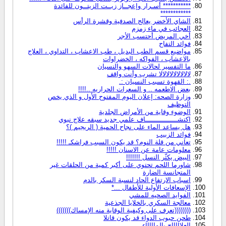
*********** أسـرار وإعجــاز زيــت الزيتــون للفائدة
************
الشاي الأخضر يعالج الصدفية وقشرة الرأس
العجائب في ماء زمزم
أخي المريض أحتسب الأجر
فوائد التفاح
مواضيع قسم الطب البديل ، طب الاعشاب ، التداوي ، العلاج
بالاعشاب ، الفواكه ، الخضراوات
ما التفسير لحالات السهو والنسيان
لالالالالالالالالا تشرب وأنت واقف
.: القهوة تسبب النسيان :.
بعض الاطعمه .. و السعرات الحراريه ..!!!!
وزارة الصحه: إعلان اليوم المفتوح الأول و الذي يخص
التوظيف
الوضوء وقاية من الأمراض الجلدية
اكتشــــــــــــــــاف علمي جديد سبقه علاج نبوي
هل يساعد الماء على نجاح الحمية ( الريجيم )؟
فوائد الزبيب
تعاني من قلة النوم؟ قد يكون السبب فراشكـ !!!!!
معلومات عامة عن الاسنان !!!!!
البيض يكثّر النسل !!!!!!!
شاورما اللحم تحتوي على أكبر كمية من الحلقات غير
المتجانسة الضارة
اسباب الارتفاع الحاد لنسبة السكر بالدم
الإسعافات الأولية للأطفال ...*
الفوايد الصحيه للمشي
معالجة السكري بالخلايا الجذعية
((((((((تعرف على وكيفية الوقاية منه الإمساك)))))))
طحن حبوب الدواء قد يكون قاتلا
العلاااااج بالماااااء