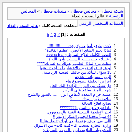
شبكة قحطان - مجالس قحطان - منتديات قحطان
>
المجالس
الرئيسية
> عالم الصحه والغذاء
المساعد الشخصي الرقمي
مشاهدة النسخة كاملة :
عالم الصحه والغذاء
الصفحات :
[
1
]
2
3
4
5
لاحد يطرقع أصابعه ولا رقبته .....!!!!!!!!!!!
لماذا يعتبر الشاي الأخضر.. عظيم الفائدة؟
القصة الكامله لعلاج السرطان essiac tea
( عـــلاج جــديـــــد للســـكر بإذن الله )
سئلت مرة لماذا الطبيب يقولك مد لسانك؟؟؟؟
لو عرفنا فوائد زيوت الاعشاب لما ابتعدنا عنها
15 سؤال لتتأكد من حالتك الصحية الرياضية ..
الربو - مسبباته - علاجه
أعراض الجلطة ..موضوع هام
هل تشكو من الوز ن الزائد؟ اليك الحل
شرب الماء يساعد على التركيز
عملية حزام المعدة لأنقاص الوزن .... بالصور والشرح
سلامة ظهرك بيدك........؟
نصائح لعلاج النحافة
ماذا تعرف عن الساونا؟؟؟؟؟؟؟؟
احذر الاطعمة الشعبية الغنية بالدهووووون
44 سبباً تدفعنا لتجنب السكر الأبيض!!
اللي يبي يعرف وزنه طبيعي او لا يتفضل هنا !!
وزارة التجارة تسحب الـ «كيت كات» من الأسواق
المشروبات الغازيه طريق الموت بالسرطان