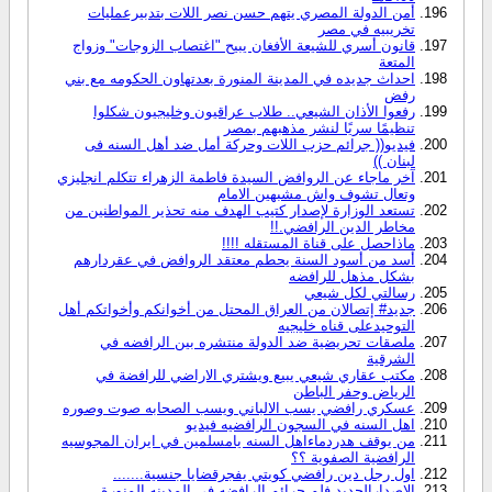
أمن الدولة المصري يتهم حسن نصر اللات بتدبيرعمليات
تخريبيه في مصر
قانون أسري للشيعة الأفغان يبيح "اغتصاب الزوجات" وزواج
المتعة
احداث جديده في المدينة المنورة بعدتهاون الحكومه مع بني
رفض
رفعوا الأذان الشيعي.. طلاب عراقيون وخليجيون شكلوا
تنظيمًا سريًا لنشر مذهبهم بمصر
فيديو(( جرائم حزب اللات وحركة أمل ضد أهل السنه فى
لبنان ))
آخر ماجاء عن الروافض السيدة فاطمة الزهراء تتكلم انجليزي
وتعال تشوف واش مشبهين الامام
تستعد الوزارة لإصدار كتيب الهدف منه تحذير المواطنين من
مخاطر الدين الرافضي.!!
ماذاحصل على قناة المستقله !!!!
أسد من أسود السنة يحطم معتقد الروافض في عقردارهم
بشكل مذهل للرافضه
رسالتي لكل شيعي
جديد# إتصالان من العراق المحتل من أخوانكم وأخواتكم أهل
التوحيدعلى قناه خليجيه
ملصقات تحريضية ضد الدولة منتشره بين الرافضه في
الشرقية
مكتب عقاري شيعي يبيع ويشتري الاراضي للرافضة في
الرياض وحفر الباطن
عسكري رافضي يسب الالباني ويسب الصحابه صوت وصوره
اهل السنه في السجون الرافضيه فيديو
من يوقف هدردماءاهل السنه يامسلمين في ايران المجوسيه
الرافضية الصفوية ؟؟
اول رجل دين رافضي كويتي يفجرقضايا جنسية.......
الاصدارالجديد فلم جرائم الرافضه في المدينه المنورة