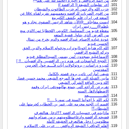
من أئمة الروافض و اخباره (الحمد لله على نعم
آخر تقليعات الشيعة (( الرافضة ))
حزب الله والرحمن أم حزب الطاغوت والشيطان
من اقوى الضربات للرافضه ومعمميهم تقريرلقناه bbc عن
المتعه في ايران فلم يكشف الكثيرمع
ليست مفاجأة__@الأن شاهد الرئيس الصفوي نجاد و هو
يلطم@___رئيس ايران
مقطع فديو من المسلسل الكويتي (للخطايا ثمن)الذي منع
من العرض الذي يتناول قضية المتعه
عودة عباده الاصنام عندالرافضه والدم يخرج من تمثال
الحسين فيديو
الله اكبرهداية اخوناابوتراب ودخوله الاسلام والدين الحق
وتركه التشيع الرافضي
الاسماعيليه يسجدون لمن يسمى السيدالمطلق فيديو
[ الحجج الواضحات في هدم دين الرافضيين والرافضيات ..!! ]
كتب و دراسات - بروتوكولات آيات قـُـــم حول الحرمين
المقدسين
شيعي اماراتي تائب يروي قصته بالكامل
مابين القنبلة التي فجرها المرجع الشيعي محمد حسين فضل
الله وبين الواقع الشركي الشيعي
تقريرعن الراحه التي يتمتع بهاليهودفي ايران وقمه
الاضطهادلاهل السنه
الشــــــــــــيعه
لكم الله يا إخواننا السنة في سوريا ....!!
اقسم ان الجنه محرمه على عمر بن الخطاب كحرمتها على
الشيطان؟!
ماذايدورفي حسينيات الرافضه ؟؟ادخل هنالتعرف
فضيحه الرافضه وادعاءمظلوميتهم بزمن صدام وانهم
مظلومين ا دخل هنالتعرف الحقيقه كامله
الفلم الوثاقي/ الشيعة الروافض ... حرب على الاسلام و