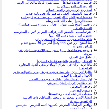
جريمتان جديده ضداهل السنه يقوم بارتكابهاالحرس الوثني
الغيرعراقي الموالي لايران
اصدارجديدومميزعن رافضه الاسلام
جريمه بالقطيف رافضي شاهدواماذافعل بابنه فيديو
مخطط لنشرالشرك الرافضي بالمدينه المنورة وبجانب
مسجدالرسول صلى الله عليه وسلم
رافضي أصبح سُني يقول ((أفعال عاشوراء سبب هدايتي))
القصة بالداخل
جنودمايسمى بالجيش الغيرعراقي الموالي لايران المجوسيه
يسبون امناعائشه رضي الله عنها
شاهدماذايعلمون البنات الايرانيات في ايران
معاً لفضح الروافض >>> وثــ(( أكثر من 36 مقطع فيديو
))ــائق مصورة
فيديويوضح ماذافعل اتباع حسن نصراللات بسنه لبنان في
بيروت
عاجل قبل الحذف
العلاقة بين اليهود والشيعة عقدياً وعسكرياً
ماذا تريد إيران في العراق ؟وماذاتريدفي الدول المجاوره
الخليجيه ؟
عااجل/في لندن يعلن مظاهرةجماهيرية ليحرر مكةوالمدينةمن
الاحتلال الوهابي؟؟فيديو
اول تدخل امسك على بطنك لا تموت من الضحك
جدل طائفي في البرلمان البحريني
وجاءدورالمجوس
وجاءدورالمجوس
صفعات للرافضه ادخل وخذنسختك
انتشارالايدزوالمخدرات بالنجف والمناطق ذات الغالبيه
الرافضيه بالعراق
روافض البرلمان البحريني يكفرون أئمة الحرمين الشريفين
في مكة والمدينة