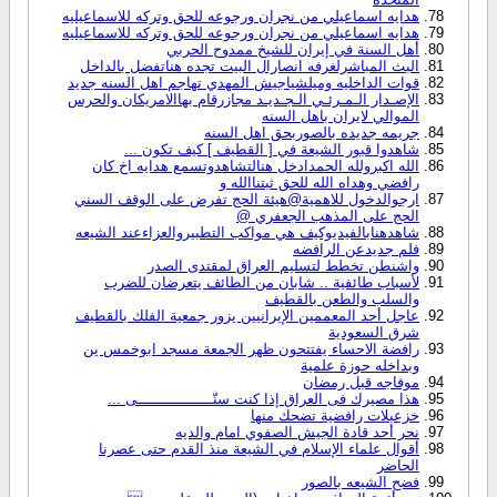
هدايه اسماعيلي من نجران ورجوعه للحق وتركه للاسماعيليه
هدايه اسماعيلي من نجران ورجوعه للحق وتركه للاسماعيليه
أهل السنة في إيران للشيخ ممدوح الحربي
البث المباشرلغرفه انصارال البيت تجده هناتفضل بالداخل
قوات الداخليه وميلشياجيش المهدي تهاجم اهل السنه جديد
الإصـدار الـمـرئـي الـجـديـد مجازرقام بهاالامريكان والحرس
الموالي لايران باهل السنه
جريمه جديده بالصوربحق اهل السنه
شاهدوا قبور الشيعة في [ القطيف ] كيف تكون ...
الله اكبرولله الحمدادخل هنالتشاهدوتسمع هدايه اخ كان
رافضي وهداه الله للحق ثبتناالله و
ارجوالدخول للاهمية@هيئة الحج تفرض على الوقف السني
الحج على المذهب الجعفري @
شاهدهنابالفيديوكيف هي مواكب التطبيروالعزاءعند الشيعه
فلم جديدعن الرافضه
واشنطن تخطط لتسليم العراق لمقتدى الصدر
لأسباب طائفية .. شابان من الطائف يتعرضان للضرب
والسلب والطعن بالقطيف
عاجل أحد المعممين الإيرانيين يزور جمعية الفلك بالقطيف
شرق السعودية
رافضة الاحساء يفتتحون ظهر الجمعة مسجد ابوخمس ين
وبداخله حوزة علمية
موفاجه قبل رمضان
هذا مصيرك فى العراق إذا كنت سنّـــــــــــــــــى ...
خزعبلات رافضية تضحك منها
نحر أحد قادة الجيش الصفوي امام والديه
أقوال علماء الإسلام في الشيعة منذ القدم حتى عصرنا
الحاضر
فضح الشيعه بالصور