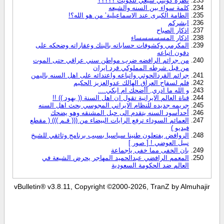
نظرة كويتي شيعي للكويت ؟؟؟؟؟
كلمة سواء بين السنه والشيعه
الطامة الكبرى عند الاسماعيلية’ من هو الله؟!
ابشركم
اذكار الصباح
اذكار المسسسسساء
المكرمي وكشوفات حساباته بالبنك وعقاراته وضحكه على
دقون اتباعه
من جرائم الرافضه ضرب مواطن سني عراقي حتى الموت
من قبل شرطه المملوكي قرد ايران
جرائم القردالحوثي واتباعه واعتدائه على اهل السنه باليمن
فلم لسفاح العراق الهالك عدوالعزيز الحكيم
و الله ما ادري, أأضحك ام ابكي....
قناة العالم الايرانية تقول ان اهل السنة (( يهود )) !!
جريمه جديده للنظام الايراني المجوسي بحث اهل السنه
أحدأسود السنه يتقدم الى حبل المشنقه وهو يضحك
العمائم السوداء ترفع الرايات البيضاء من ((( قـم ))) ( مقطع
فيديو )
الروافض يفتعلون طنينا سياسيا بسبب برنامج وثائقي للشيخ
نبيل العوضي ! [ صور ]
بان الخفى مما خفى ياجماعة
المعمم الرافضي عبدالحميد المهاجر يحرض الشيعة في
العالم ضد الحكومة السعودية
vBulletin® v3.8.11, Copyright ©2000-2026, TranZ by Almuhajir