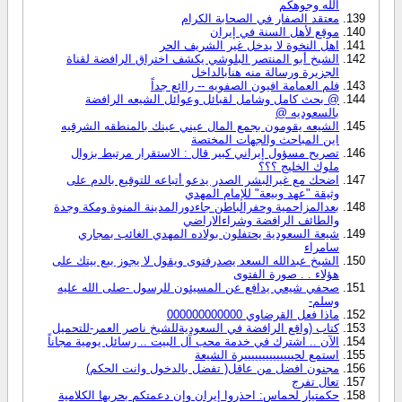
الله وجوهكم
معتقد الصفار في الصحابة الكرام
موقع لأهل السنة في إيران
اهل النخوة لا يدخل غير الشريف الحر
الشيخ أبو المنتصر البلوشي يكشف اختراق الرافضة لقناة
الجزيرة ورسالة منه هنابالداخل
فلم العمامة افيون الصفويه -- راائع جداً
@ بحث كامل وشامل لقبائل وعوائل الشيعه الرافضة
بالسعوديه @
الشيعه يقومون بجمع المال عيني عينك بالمنطقه الشرقيه
اين المباحث والجهات المختصة
تصريح مسؤول إيراني كبير قال : الاستقرار مرتبط بزوال
ملوك الخليج ؟؟؟
اضحك مع غيرالبشر الصدر يدعو أتباعه للتوقيع بالدم على
وثيقة "عهد وبيعة" للإمام المهدي
بعدالمزاحمية وحفرالباطن جاءدورالمدينة المنوة ومكة وجدة
والطائف الرافضة وشراءالاراضي
شيعة السعودية يحتفلون بولاده المهدي الغائب بمجاري
سامراء
الشيخ عبدالله السعد يصدرفتوى ويقول لا يجوز بيع بيتك على
هؤلاء . . صورة الفتوى
صحفي شيعي يدافع عن المسيئون للرسول -صلى الله عليه
وسلم-
ماذا فعل القرضاوي 000000000000
كتاب (واقع الرافضة في السعوديةللشيخ ناصر العمر-للتحميل
الآن .. اشترك في خدمة محب آل البيت .. رسائل يومية مجاناً
استمع لحييييييييييييييرة الشيعة
مجنون افضل من عاقل( تفضل بالدخول وانت الحكم)
تعال تفرج
حكمتيار لحماس: احذروا إيران وإن دعمتكم بحربها الكلامية