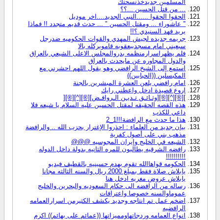
المسلمين جديدخذنسحتك
... من قتل الحسين ...؟؟
الحقوا الحقوا ......النبي الجديد....اخر موديل
" عاشوراء ... ومقتل الحسين " ... حدث قديم متجدد !! فماذا
يريد فهد السنيدي ؟!!
جريمه جديده لجيش المهدي والقوات الحكوميه ضدرجل
سبعيني امام مسجدببعقوبه قاموبركله بالا
فلم يظهراسرارمنظمه بدروالمجلس الاعلى الشيعي بالعراق
والدول المجاوره عن مايحدث بالعراق
استمع إلى الشيخ الرافضي وهو يقول اللهم احشرني مع
المكبسلين ((الحبابين))
امام رافضي يلعن العشرة المبشرين بالجنة
اروع قصيدة ادخل واعطني رايك
][®][^][®][وثـائـق تـديـن الـروافـض][®][^][®][
هذه القصه الحقيقه لمقتل الحسين عليه السلام يا شيعه فلا
داعي للكذب
هذا ما حدث مع الرافضة!!!1_2
بيان جديد من العلماء : احذروا الإغترار بحزب الله .. والرافضة
مذهب بني على أصول كفرية
الشيعه في الخليج وإيران المجوسيه @@@
رافضه الشرقيه يطالبون للمره الثانيه بدولة داخل الدوله
!!!!!!!!!!
الحكومه قواهاالله تقوم بهدم حسينيه بالقطيف فيديو
يابلاش صلاة فقط بمبلغ 2000 ريال والسنه الثالثه مجانا
يابلاش عروض مغريه ادخل هنا
رساله من الرافضه الى حكام السعوديه والبحرين والخليج
عموماوالسنه خصوصا واعترافات
اضخم عمل تم انتاجه وجديد يكشف الكثيرمن اسرارالعمامه
الرافضيه
انواع العمامه وردجاتهاومميزاتها ((عمائم على بهائم)) اكرم