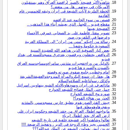
شاهدواأكبر فضيحة بالصور لرافضة العراق وهم يستقبلون
الأمريكان في بيوتهم.. هل من متعض؟
الخطة السّرية لآيات الشيعة في إيران وثيقه للخمسين عام
القادمه
قصص من سوء الخاتمه عند الرافضه
مقطع فيديو .. للجهل الذي يعيشه أبناء هذا المذهب ..
الفضيحة بعينها
تصوير مقتل فاطمة على يد الصحابي عمرفي الأحساء
وعرضها في التلفزيون صور
رسالة من أخيكم "سني من إيران" إلى المملكة العربية
السعودية حكومةً وشعبا ...
بعض كبار الصوفية الذين هداهم الله للعقيدة السنية
الروافض يحتفلون ويرقصون بعدحرق مسجدللسنه في بغداد
فيديو
بالدليل من وراءتفجيرات مئذنتي سامراءومساجدسنه العراق
بالصوت والصوره هنا فيديو
إمام وخطيب جامع صفوي صورته وقصته
هل يعقل ان تتمتع البكروالمرأة المتزوجةوالعفيفةالشريفة
وكذلك رسولناعليه الصلاةوالسلام
ماذاتعرف عن ايران ويهودهاوبالادله الشبه بينهاوبين اسرائيل
حمل حتى الملل فضائح للشيعه الخوارج
صوره مخ الشيعه الخوارج
الحذر من هؤلاء القوم؟!
جيش القذرالصدريقوم بتعليق حارس مسجدسني بالمئذنه
ويفجرهاوهومعلق فيها
مايواجهه اطفال العراق من حقد الشيعه وحكومه ايران على
ارض العراق بحق اطفال ابرياء
تعالوا وشاهدوا اكبر فضيحة خلقية في تاريخ الشيعه
الخميني يجيز وطء الزوجة في الدبر ، وتفخيذ الرضيعة !!!!
تدرون ايش يقولون الشيعه عن الملك عبدالله؟؟؟