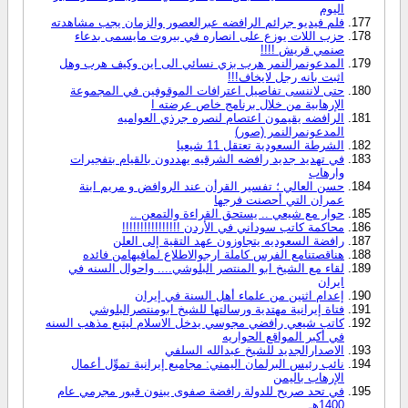
اليوم
فلم فيديو جرائم الرافضه عبرالعصور والزمان يجب مشاهدته
حزب اللات يوزع على انصاره في بيروت مايسمى بدعاء
صنمي قريش !!!!
المدعونمرالنمر هرب بزي نسائي الى اين وكيف هرب وهل
اثبت بانه رجل لايخاف!!!
حتى لاننسى تفاصيل اعترافات الموقوفين في المجموعة
الإرهابية من خلال برنامج خاص عرضته ا
الرافضه يقيمون اعتصام لنصره جرذي العواميه
المدعونمرالنمر (صور)
الشرطة السعودية تعتقل 11 شيعيا
في تهديد جديد رافضه الشرقيه يهددون بالقيام بتفجيرات
وارهاب
حسن العالي ؛ تفسير القرأن عند الروافض و مريم ابنة
عمران التي أحصنت فرجها
حوار مع شيعي .. يستحق القراءة والتمعن ..
محاكمة كاتب سوداني في الأردن !!!!!!!!!!!!!!!!
رافضة السعوديه يتجاوزون عهد التقية إلى العلن
هناقصتنامع الفرس كاملة ارجوالاطلاع لمافيهامن فائده
لقاء مع الشيخ ابو المنتصر البلوشي.... واحوال السنه في
ايران
إعدام اثنين من علماء أهل السنة في إيران
فتاة إيرانية مهتدية ورسالتها للشيخ ابومنتصرالبلوشي
كاتب شيعي رافضي مجوسي يدخل الاسلام ليتبع مذهب السنه
في أكبر المواقع الحواريه
الاصدارالجديد للشيخ عبدالله السلفي
نائب رئيس البرلمان اليمني: مجاميع إيرانية تموِّل أعمال
الإرهاب باليمن
في تحد صريح للدولة رافضة صفوى يبنون قبور مجرمي عام
1400هـ