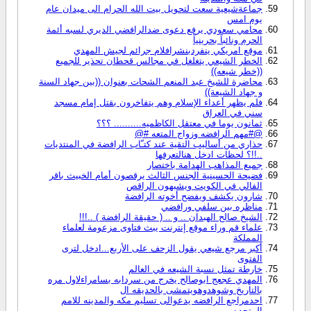
جماعةشيعية سعت لتحويل بيت الله الحرام الى ميدان عام
يوم امس
محامي سعودي يرفع دعوى ضدالرافضي الديري لسبه أئمة
الحرم ونائباً بحرينياً
موقع امريكي ينفردبنشرافلام جرائم لجيش المهدي
الخطر الشيعي يتغلغل في مجالس قحطان تحذير للجميع
((خطر شيعه))
محاضرة للشيخ عبد المنعم الشحات بعنوان ((بين جهاد السنة
و جهاد الشيعة))
فلم يظهر أعداء الإسلام وهم يتفاخرون بقتل إمام مسجد
سني في العراق
ثمانون يوما في معتقل الكاظميه.......... ؟؟؟
@#مهم الرافضه وزواج المتعه #@
حذاري من أساليب التقية عند كتـّاب الرافضة في المنتديات
..!!؟ لحظات ادخل هنالتعرفها
جميع المذاهب الهدامة باختصار
فضيحة الحسينية الجنس الثالث يرقصون أمام الخبيث باقر
الفالي في الكويت ويشبهون الراقص
شارون يكشف ويفضح أخوته الرافضة
مناظره بين سلفي ورافضي
الشيخ صالح الهبدان .. و .. ( حقيقة الرافضة ) ..!!!
علماء قم وراء موقع إنترنت يبث فتاوى مزعومة لعلماء
المملكة
أكبر مرجع شيعي يقول الزحف على الأربع...ادخل لترى
الفتوى
خارطة تمثل نسبة الشيعه في العالم
المهدي عجعج ابوصالح يخرج من سردابه بسامراءلاول مره
بالتاريخ وشوهدوهويتمشى بالحديقه ال
احدمراجع الرافضه يدعوالى تسليم مكه والمدينه للامم
المتحده