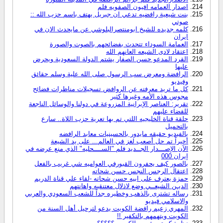
اصدار العمامه افيون الصفويه فلم
بنت شيعية رافضيه تدعي ان جبريل يهتف باسم حزب الله ::
صوتي
كلمه جديده للشيخ ابومنتصرالبلوشي عن مايحدث الان في
ايران
العمامة السوداء تتحدث بفضائحهم بالصوت والصورة
اعتقاد لادى الشيعه العانهم الله
القرد المدعو حسن الصفار يشتم الدولة السعودية ويحرض
عليها
الرافضة ومعرض سب الرسول صلى الله علية وسلم حقائق
وفيديو
كل ما تريد معرفته عن الروافض تسجيلات مناظرات فضائح
مجوس هذه الأمه وغيرها كثير
تقرير: العناصر الإيرانية المزروعة في دولنا والوسائل الناجعة
للقضاء عليهم
حلقة قناة الخليجيه اللتي تم بها تعرية حزب اللاة.. سارع
بالتحميل
بالفيديو حقيقه مايدور بالحسينيات معابد الرافضه
أخيراً تم حل أصعب لغز في العالم... على يد الشيعة
الآن الإصـــدار الجــديد فلم "الســــحليه" الذي منع عرضه في
إيران 000
بالصور كيف يحفرون القبورفي العواميه شي غريب بالفعل
اعتقال الرجس النجس حسن شحاته
حمزة يعترف على ابيه حسن شحاته -لقاء علي قناة الدريم
الديـن الشيعــي وضع لاذلال معتنقيه واهانتهم
رساله تشترى بالذهب وخطيره جداً للشعب السعودي والعربي
والاسلامي فيديو
المهري زعيم رافضة الكويت يدعو لترحيل أهل السنة من
الكويت ويتهمهم بالتكفير !!