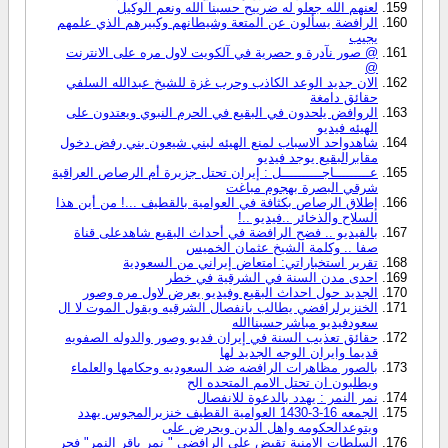
لعنهم الله جعلو له ضرييح حسبنا الله ونعم الوكيل
الرافضة يسألون عن المتعة وشيطانهم وكبيرهم الذي علمهم
يجيب
@ صور نآدرة و حصرية في آلكويت لاول مره على الانترنت
@
الان جديد الوعد الكاذب وحرب غزة للشيخ عبدالله السلفي
حقائق دامغة
الروافض يلحدون في البقيع في الحرم النبوي ويعتدون على
الهيئه فيديو
شاهدواحد الاسباب لمنع الهيئه لبني شيعون بني رفض دخول
مقابرالبقيع يوجد فيديو
عـــــــــاجــــــــــل : إيران تحتل جزيرة أم الرصاص العراقية
شرقي البصرة بهجوم مباغت
إطلاق الرصاص بكثافة في العوامية بالقطيف ...! من أين هذا
السلاح والذخائر ..فيديو ..!
بالفيديو .. فضح الرافضة في أحداث البقيع شاهدعلى قناة
صفا .. وكلمة الشيخ عثمان الخميس
تقرير استخباراتي: امتعاض إيراني من السعودية
احدى مدن السنة في الشرقية في خطر
الجديد حول احداث البقيع وفيديو يعرض لاول مره وصور
الخنزيرلرافضي يطالب بانفصال الشرقيه ويقول الموت لا ال
سعودفيديو مباشرحسبناالله
حقائق تعذيب السنة في إيران فديو وصور والدوله الصفويه
قديما وايران الوجه الجديد لها
بالصور مظاهرات الرافضه ضد السعوديه وحكامها والعلماء
ويطلبون ان تحتل الامم المتحده الح
نمر النمر : يهدد بالدعوة للانفصال
الجمعه 16-3-1430 العوامية القطيف خنزيرالمجوس يهدد
ويتوعدالحكومه واهل الدين ويحرض على
السلطات الامنية تقبض على الرافضي " نمر باقر النمر" فجر