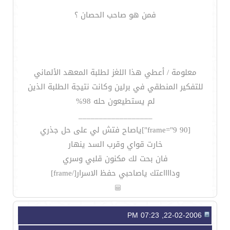
فمن هو صاحب الحصان ؟
معلومة / أعطي هذا اللغز لطلبة المعهد الألماني
للتفكير المنطقي في برلين وكانت نتيجة الطلبة الذين
لم يستطيعون حله 98%
__________________
[frame="9 90"]ياصاح فتش لي على حل جذري
خارت قواي وقرب السد ينهار
فان بحت لك مكنون قلبي وسري
ودااااعتك ياصاحبي حفظ الاسرار[/frame]
22-02-2006, 07:23 PM