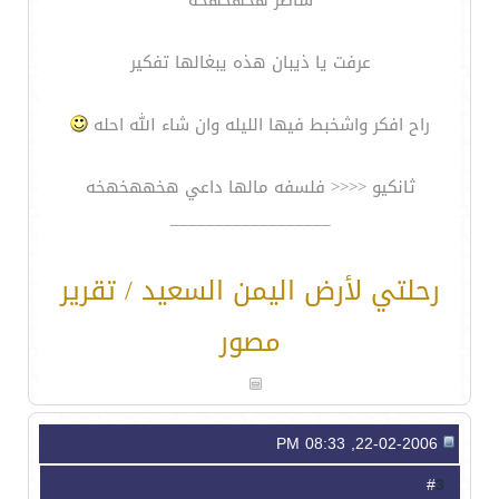
شاطر هخهخهخه
عرفت يا ذيبان هذه يبغالها تفكير
راح افكر واشخبط فيها الليله وان شاء الله احله
ثانكيو <<<< فلسفه مالها داعي هخههخهخه
__________________
رحلتي لأرض اليمن السعيد / تقرير
مصور
22-02-2006, 08:33 PM
3
#