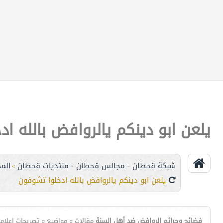
يلعن ابو دينكم يالروافض بالله ا
شبكة قحطان - مجالس قحطان - منتديات قحطان
الم
>
يلعن ابو دينكم يالروافض بالله ادخلوا تشوفون
فضائح وجرائم الروافض ضد أهل السنة
مقالات و مواضيع و تصريحات اعلامي