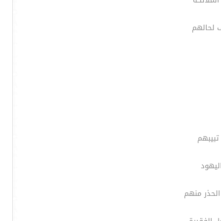
الملائكة
 لحالهم
تبيبهم
ليهود
الحذر منهم