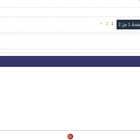
>
2
1
حة 1 من 2