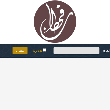
مرور :
تذكرني؟