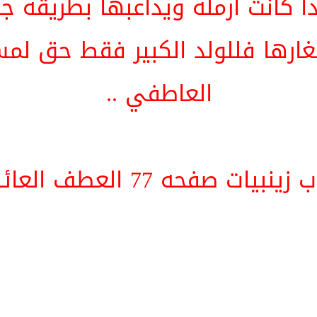
ذا كانت أرمله ويداعبها بطريقة 
غارها فللولد الكبير فقط حق لمس
العاطفي ..
زينبيات صفحه 77 العطف العائلي