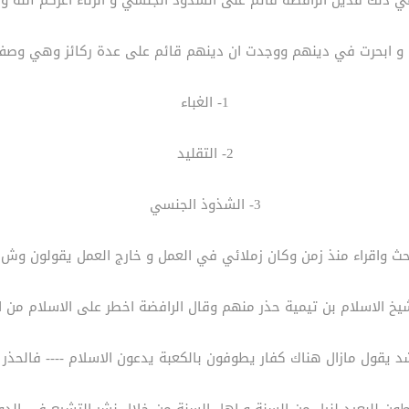
في ذلك فدين الرافضة قائم على الشذوذ الجنسي و الزناء اعزكم الله و 
 و ابحرت في دينهم ووجدت ان دينهم قائم على عدة ركائز وهي وصف
1- الغباء
2- التقليد
3- الشذوذ الجنسي
حث واقراء منذ زمن وكان زملائي في العمل و خارج العمل يقولون وش 
يخ الاسلام بن تيمية حذر منهم وقال الرافضة اخطر على الاسلام من ا
شد يقول مازال هناك كفار يطوفون بالكعبة يدعون الاسلام ---- فالحذر 