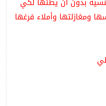
جنسيه بدون أن يطئها لكي
ها ومغازلتها وأملاء فرغها