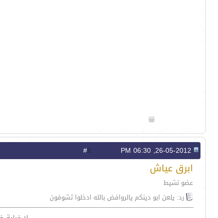
2
#
26-05-2012, 06:30 PM
ابرق عياش
عضو نشيط
رد: يلعن ابو دينكم يالروافض بالله ادخلوا تشوفون