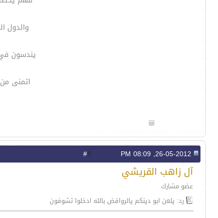
فهم يخططون
والدول ا
يندسون في 
اتمنى من 
3
#
26-05-2012, 08:09 PM
آل زاهب القريشي
عضو مشارك
رد: يلعن ابو دينكم يالروافض بالله ادخلوا تشوفون