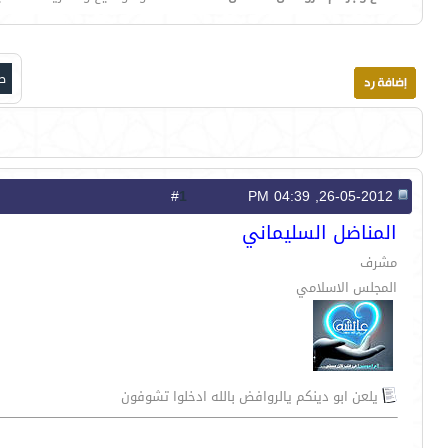
صف
1
#
26-05-2012, 04:39 PM
المناضل السليماني
مشرف
المجلس الاسلامي
يلعن ابو دينكم يالروافض بالله ادخلوا تشوفون