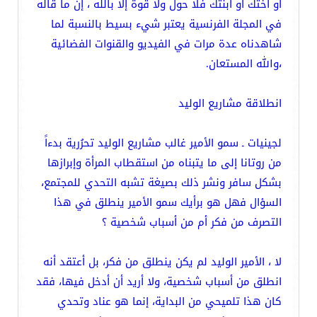
أو أختك أو ابنتك فلا حول ولا قوة إلا بالله ، إن ما قاله
في المجلة الفرنسية يعتبر شيء بسيط بالنسبة لما
شاهدناه عدة مرات في الفيديو والقنوات الفضائية
،والله المستعان.
انطلاقة مشاريع الوليد
لجينيات ـ سمو الأمير غالب مشاريع الوليد تحرُرية بدءاً
من روتانا إلى ما يتبناه من استقطاب المرأة وإبرازها
بشكل سافر ونشر ذلك بصيغة تشبه التحدي للمجتمع،
السؤال فهل هو برأيك سمو الأمير ينطلق في هذا
التصرف من فكر أم من أسباب شخصية ؟
لا ، الأمير الوليد لم يكن ينطلق من فكر، بل أعتقد أنه
انطلق من أسباب شخصية، ولا أريد أن أدخل فيها، فقد
كان هذا تلميحي من البداية، إنما هو عناد وتحدي