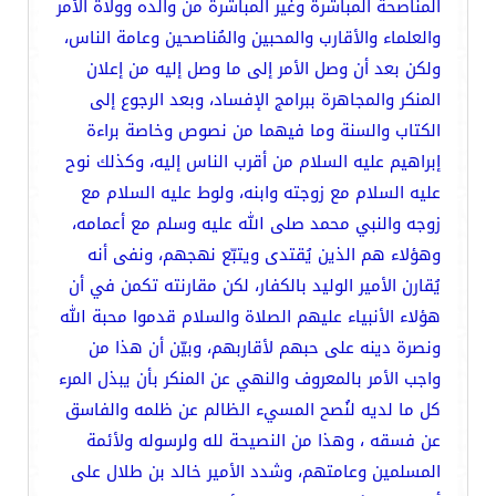
المناصحة المباشرة وغير المباشرة من والده وولاة الأمر
والعلماء والأقارب والمحبين والمُناصحين وعامة الناس،
ولكن بعد أن وصل الأمر إلى ما وصل إليه من إعلان
المنكر والمجاهرة ببرامج الإفساد، وبعد الرجوع إلى
الكتاب والسنة وما فيهما من نصوص وخاصة براءة
إبراهيم عليه السلام من أقرب الناس إليه، وكذلك نوح
عليه السلام مع زوجته وابنه، ولوط عليه السلام مع
زوجه والنبي محمد صلى الله عليه وسلم مع أعمامه،
وهؤلاء هم الذين يُقتدى ويتبّع نهجهم، ونفى أنه
يُقارن الأمير الوليد بالكفار، لكن مقارنته تكمن في أن
هؤلاء الأنبياء عليهم الصلاة والسلام قدموا محبة الله
ونصرة دينه على حبهم لأقاربهم، وبيّن أن هذا من
واجب الأمر بالمعروف والنهي عن المنكر بأن يبذل المرء
كل ما لديه لنُصح المسيء الظالم عن ظلمه والفاسق
عن فسقه ، وهذا من النصيحة لله ولرسوله ولأئمة
المسلمين وعامتهم، وشدد الأمير خالد بن طلال على