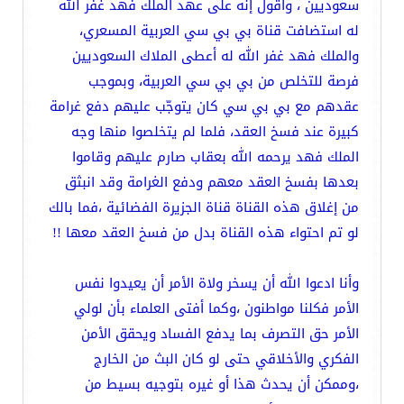
سعوديين ، وأقول إنه على عهد الملك فهد غفر الله
له استضافت قناة بي بي سي العربية المسعري،
والملك فهد غفر الله له أعطى الملاك السعوديين
فرصة للتخلص من بي بي سي العربية، وبموجب
عقدهم مع بي بي سي كان يتوجّب عليهم دفع غرامة
كبيرة عند فسخ العقد، فلما لم يتخلصوا منها وجه
الملك فهد يرحمه الله بعقاب صارم عليهم وقاموا
بعدها بفسخ العقد معهم ودفع الغرامة وقد انبثق
من إغلاق هذه القناة قناة الجزيرة الفضائية ،فما بالك
لو تم احتواء هذه القناة بدل من فسخ العقد معها !!
وأنا ادعوا الله أن يسخر ولاة الأمر أن يعيدوا نفس
الأمر فكلنا مواطنون ،وكما أفتى العلماء بأن لولي
الأمر حق التصرف بما يدفع الفساد ويحقق الأمن
الفكري والأخلاقي حتى لو كان البث من الخارج
،وممكن أن يحدث هذا أو غيره بتوجيه بسيط من