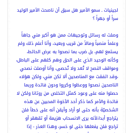
لجينيات ـ سمو الأمير هل سبق أن ناصحت الأمير الوليد
سراً أو جهراً ؟
وصلت له رسائل وتوجيهات ممن هو أكبر مني جاهاً
وعلماً منصباً ومالاً من قريب وبعيد، وأنا أعلم ذلك ولم
يستمع لهم، بل ضرب بما نصحوا به عرض الحائط،
وكأنه الوحيد الذي على الحق وهم كلهم على الباطل،
ومواقف النصح لا تُعد ولا تُحصى، وأنا أوصلت نصحي
،وقد اتفقت مع المناصحين ألا تكن مني، ولكن هؤلاء
الناصحين نصحوا ووعظوا وكرروا ودون فائدة وربما
حصلوا منه على وعود كمثل التخلص من روتانا ولكن لا
فائدة والأمر كما ذكر أحد الأخوة المحبين عن هذه
الشخصيّة بأنه حتى لو أراد وأيقن أنه على خطأ فلن
يتراجع أبدا،لأنه يرى الانسحاب هزيمة أو تقهقر أو
تراجع فلن يفعلها حتى لو خسر، وهذا العذر - إذا