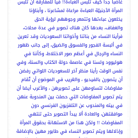
غاضباً جداً كيف تلبس العباءة!! فيا للمفارقة أن تلبس
المرأة الأجنبيّة العباءة مراعاة لمشاعرنا ، وأبناؤنا
يخلعون عباءتها وتتمعر وجوههم لرؤية الحق
والعفاف، بعدها كان هناك تصوير في عدة محلات،
فرأينا النساء من بناتنا وأخواتنا السعوديات وقد تعرين
في ألبسة الفجور والفسوق والضيق، إلى جانب ظهور
النساء والرجال في أعظم صور الاختلاط، وكأننا في
هوليوود ولسنا في عاصمة دولة الكتاب والسنة، وفي
نفس الوقت رأينا منظر آخر للسعوديات اللواتي رفضن
أن يتصورن بالفيديو ، والغريب في الموضوع أن تُقام
مفاوضات لتساومهن على تصويرهن ، والأغرب أيضا أن
يتم تصوير المفاوضات التي حصلت بين المندوبة عنهن
في بيته والمندوب عن التلفزيون الفرنسي دون
موافقتهن، والعادة ألا يبدأ التصوير حتى تنتهي
المفاوضات !! ولكن هذا من الاستهانة بحقوق المرأة
وإذلالها ويتم تصوير النساء في طابور مهين بالإضافة