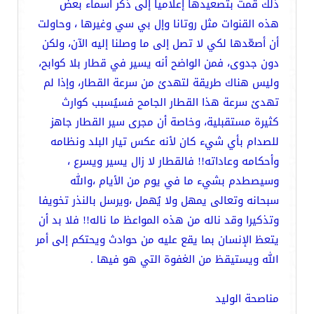
ذلك قمت بتصعيدها إعلامياً إلى ذكر أسماء بعض
هذه القنوات مثل روتانا وإل بي سي وغيرها ، وحاولت
أن أصعّدها لكي لا تصل إلى ما وصلنا إليه الآن، ولكن
دون جدوى، فمن الواضح أنه يسير في قطار بلا كوابح،
وليس هناك طريقة لتهدئ من سرعة القطار، وإذا لم
تهدئ سرعة هذا القطار الجامح فسيُسبب كوارث
كثيرة مستقبلية، وخاصة أن مجرى سير القطار جاهز
للصدام بأي شيء كان لأنه عكس تيار البلد ونظامه
وأحكامه وعاداته!! فالقطار لا زال يسير ويسرع ،
وسيصطدم بشيء ما في يوم من الأيام ،والله
سبحانه وتعالى يمهل ولا يُهمل ،ويرسل بالنذر تخويفا
وتذكيرا وقد ناله من هذه المواعظ ما ناله!! فلا بد أن
يتعظ الإنسان بما يقع عليه من حوادث ويحتكم إلى أمر
الله ويستيقظ من الغفوة التي هو فيها .
مناصحة الوليد