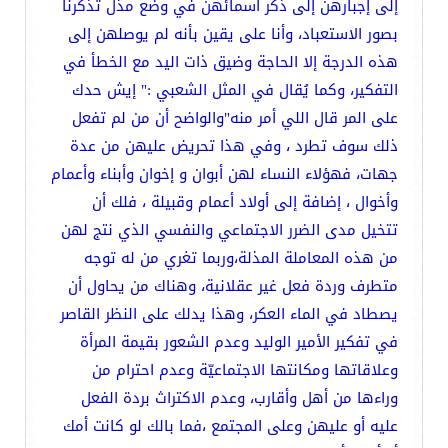
إلى إجبارهن إلى ذكر أسمائهن في وضع مذل تذكرنا
بصور الاستعباد، وأنا على يقين بأنه لم يوصلهن إلى
هذه الدرجة إلا الحاجة وضيق ذات اليد مع الخطأ في
التفكير، وكما يُقال في المثل الشعبي :" إيش حدك
على المر قال اللي أمر منه"والواضح أن من لم تفعل
ذلك سوف تطرد ، وفي هذا تحريض عليهن من عدة
جهات، فهؤلاء النساء لهن أبوان و إخوان وأبناء وأعمام
وأخوال ، إضافة إلى أولاد أعمام وقبيلة ، فلك أن
تتخيل مدى الضرر الاجتماعي والنفسي الذي نتج لهن
من هذه المعاملة المذلة،وربما تغري من له توجه
متطرف وردة فعل غير عقلانية، وهناك من يحاول أن
يصطاد في الماء العكر، وهذا يدلك على النظر القاصر
في تفكير الأمير الوليد وعدم الشعور بقيمة المرأة
وعلاقاتها ومكانتها الاجتماعيّة وعدم احترام من
وراءها من أهل وأقارب، وعدم الاكتراث بردة الفعل
عليه أو عليهن وعلى المجتمع ،فما بالك لو كانت أمك