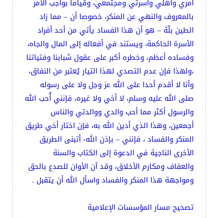
أمري وأهلي وأسرتي ومجتمعي، وقياما بواجب الأمر
بالمعروف والنهي عن المنكر، خصوصا أن – مما زاد
الطين بلّة – هو أن هذا الفساد يأتي من أحد أفراد
الأسرة الحاكمة، ويستند في أفعاله إلى المال والجاه،
وفساده أعظم، وخطره أكبر على عقول شبابنا وفتياتنا
،ولهذا فإن عدم التصدي لهذا التيار يُعتبر من النفاق،
وأنا لا أقدم أحدا على الله عز وجل ولا على رسوله
صلى الله عليه وسلم، لا أخي ولا غيره، فإنني أُحب الله
والرسول أكثر مما أحب والدي ووالدتي والناس
أجمعين، وهذا الذي أدين الله به، فإن اختار أخي طريق
المنكر والفساد ، فإنني – بإذن الله- أتبنى الطريق
الأخرى الناجية في الدعوة إلى الكتاب والسنة
والعفاف ومكارم الأخلاق، وقد آن الأوان للصدع بالحق
ومواجهة هذا المنكر والفساد واسأل الله أن يتقبل .
تصحيح مسار المؤسسات الإعلامية