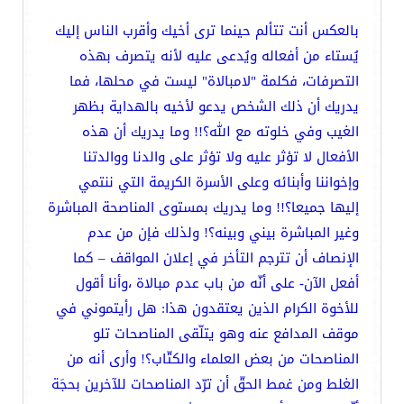
بالعكس أنت تتألم حينما ترى أخيك وأقرب الناس إليك
يُستاء من أفعاله ويُدعى عليه لأنه يتصرف بهذه
التصرفات، فكلمة "لامبالاة" ليست في محلها، فما
يدريك أن ذلك الشخص يدعو لأخيه بالهداية بظهر
الغيب وفي خلوته مع الله؟!! وما يدريك أن هذه
الأفعال لا تؤثر عليه ولا تؤثر على والدنا ووالدتنا
وإخواننا وأبنائه وعلى الأسرة الكريمة التي ننتمي
إليها جميعا؟!! وما يدريك بمستوى المناصحة المباشرة
وغير المباشرة بيني وبينه؟! ولذلك فإن من عدم
الإنصاف أن تترجم التأخر في إعلان المواقف – كما
أفعل الآن- على أنّه من باب عدم مبالاة ،وأنا أقول
للأخوة الكرام الذين يعتقدون هذا: هل رأيتموني في
موقف المدافع عنه وهو يتلّقى المناصحات تلو
المناصحات من بعض العلماء والكتّاب؟! وأرى أنه من
الغلط ومن غمط الحقّ أن ترّد المناصحات للآخرين بحجَة