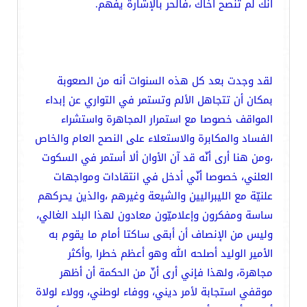
أنّك لم تنصح أخاك ،فالحر بالإشارة يفهم.
لقد وجدت بعد كل هذه السنوات أنه من الصعوبة
بمكان أن تتجاهل الألم وتستمر في التواري عن إبداء
المواقف خصوصا مع استمرار المجاهرة واستشراء
الفساد والمكابرة والاستعلاء على النصح العام والخاص
،ومن هنا أرى أنّه قد آن الأوان ألا أستمر في السكوت
العلني، خصوصا أنّي أدخل في انتقادات ومواجهات
علنيّة مع الليبراليين والشيعة وغيرهم ،والذين يحركهم
ساسة ومفكرون وإعلاميّون معادون لهذا البلد الغالي،
وليس من الإنصاف أن أبقى ساكتا أمام ما يقوم به
الأمير الوليد أصلحه الله وهو أعظم خطرا ,وأكثر
مجاهرة، ولهذا فإني أرى أنّ من الحكمة أن أظهر
موقفي استجابة لأمر ديني، ووفاء لوطني، وولاء لولاة