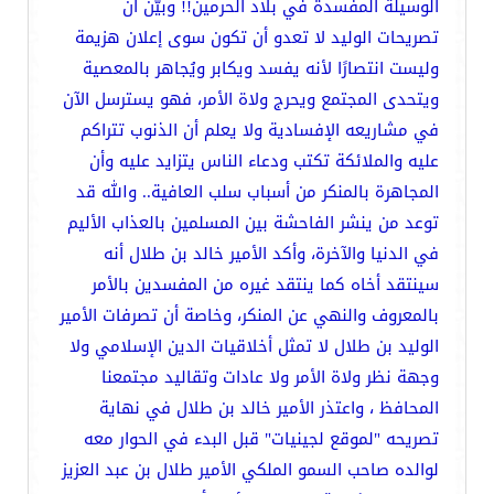
الوسيلة المفسدة في بلاد الحرمين!! وبيّن أن
تصريحات الوليد لا تعدو أن تكون سوى إعلان هزيمة
وليست انتصارًا لأنه يفسد ويكابر ويُجاهر بالمعصية
ويتحدى المجتمع ويحرج ولاة الأمر، فهو يسترسل الآن
في مشاريعه الإفسادية ولا يعلم أن الذنوب تتراكم
عليه والملائكة تكتب ودعاء الناس يتزايد عليه وأن
المجاهرة بالمنكر من أسباب سلب العافية.. والله قد
توعد من ينشر الفاحشة بين المسلمين بالعذاب الأليم
في الدنيا والآخرة، وأكد الأمير خالد بن طلال أنه
سينتقد أخاه كما ينتقد غيره من المفسدين بالأمر
بالمعروف والنهي عن المنكر، وخاصة أن تصرفات الأمير
الوليد بن طلال لا تمثل أخلاقيات الدين الإسلامي ولا
وجهة نظر ولاة الأمر ولا عادات وتقاليد مجتمعنا
المحافظ ، واعتذر الأمير خالد بن طلال في نهاية
تصريحه "لموقع لجينيات" قبل البدء في الحوار معه
لوالده صاحب السمو الملكي الأمير طلال بن عبد العزيز