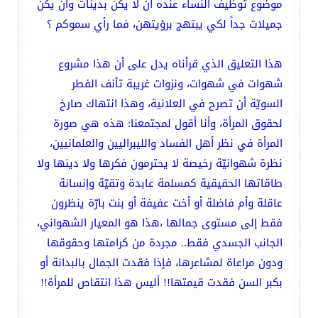
موضوع توظيف النساء عنده أن لا يكن بدينات وأن يكن
جميلات جداً لكي يبتهج برؤيتهن، فما رأي سموكم ؟
هذا التعليق الذي قرأناه يدل على أن هذا مشروع
شهوات في شهوات، ونزوات غريبة تأنف الفطر
السويّة أن تصرح في العلانية، وهذا انتهاك صارخ
لحقوق المرأة، وأنا أقول لمجتمعنا: هذه هي صورة
المرأة في نظر أهل الفساد والليبراليين والعلمانيين،
نظرة شهوانيّة رخيصة لا يحترمون فكرها ولا دينها ولا
طاقاتها الحقيقية كمسلمة عابدة وتقيّة وإنسانة
عاقلة وأم فاضلة أو أخت عفيفة أو بنت بارّة ينظرون
فقط إلى مستوى جمالها ،هذا هو المعيار الشهواني،
الجانب الجسدي فقط.. مجردة من كرامتها وحقوقها
ودون مراعاة لمشاعرها، فإذا فقدت الجمال بالبدانة أو
بكبر السن فقدت قيمتها!! أليس هذا انتقاص للمرأة!!