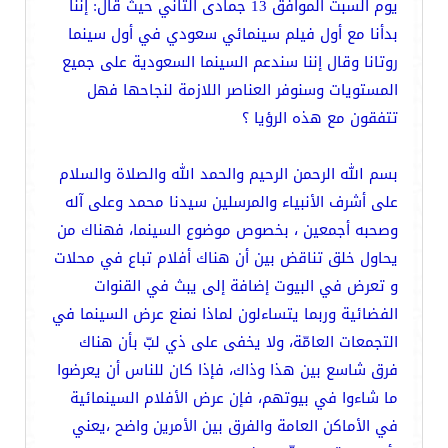
يوم السبت الموافق 13 جمادى الثاني حيث قال: إننا
بدأنا مع أول فيلم سينمائي سعودي في أول سينما
روتانا وقال إننا سندعم السينما السعودية على جميع
المستويات وسنوفر العناصر اللازمة لنجاحها فهل
تتفقون مع هذه الرؤيا ؟
بسم الله الرحمن الرحيم والحمد الله والصلاة والسلام
على أشرف الأنبياء والمرسلين سيدنا محمد وعلى آله
وصحبه أجمعين ، بخصوص موضوع السينما، فهناك من
يحاول خلق تناقض بين أن هناك أفلام تباع في محلات
و تعرض في البيوت إضافة إلى يبث في القنوات
الفضائية وربما يتساءلون لماذا نمنع عرض السينما في
التجمعات العامّة، ولا يخفى على ذي لبّ بأن هناك
فرق شاسع بين هذا وذاك، فإذا كان للناس أن يعرضوا
ما شاءوا في بيوتهم، فإن عرض الأفلام السينمائية
في الأماكن العامة والفرق بين الأمرين واضح ،يعني