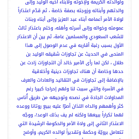
ولوالدته الكريمة ولإخوته ولأبناء أخيه الوليد وإلى
والدتهم وأبنائه وزوجته بصفة خاصة ، ثم قدّم اعتذاراً
لولاة الأمر أعمامه أبناء عبد العزيز وإلى أبناء وبنات
عمومته وخواله وإلى أسرته وأهله، وختم باعتذار ثالث
للشعب السعودي والمسلمين عامة، ثم بين أن الاعتذار
الأول بسبب رغبة أقاربه في عدم الوصول إلى هذا
المنحى في الحديث عن تجاوزات شقيقه الوليد بن
طلال ، لكن لما رأى الأمير خالد أن التجاوزات زادت عن
حدها وخاصة أن هناك تجاوزات دينية وأخلاقية
بالإضافة إلى تجاوزات في التقاليد والعادات والعرف
في الأسرة والتي سببت لنا ولهم إحراجا كبيرا رغم
المحاولات الجادة في نصحه وتوجيهه من طريق أُناس
كثر وأهمهم والداه اللذان أصرّا عليه ببيع روتانا ووعده
لهما تكراراً ببيعها ولكنه لم يف بذلك الوعد!، ووجّه
الاعتذار الثاني إلى ولاة الأمر والحكومة الرشيدة التي
تتعامل برويّة وحكمة وتقديراً لوالده الكريم، وأوضح