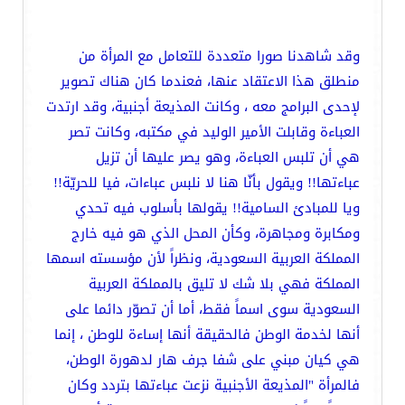
وقد شاهدنا صورا متعددة للتعامل مع المرأة من
منطلق هذا الاعتقاد عنها، فعندما كان هناك تصوير
لإحدى البرامج معه ، وكانت المذيعة أجنبية، وقد ارتدت
العباءة وقابلت الأمير الوليد في مكتبه، وكانت تصر
هي أن تلبس العباءة، وهو يصر عليها أن تزيل
عباءتها!! ويقول بأنّا هنا لا نلبس عباءات، فيا للحريّة!!
ويا للمبادئ السامية!! يقولها بأسلوب فيه تحدي
ومكابرة ومجاهرة، وكأن المحل الذي هو فيه خارج
المملكة العربية السعودية، ونظراً لأن مؤسسته اسمها
المملكة فهي بلا شك لا تليق بالمملكة العربية
السعودية سوى اسماً فقط، أما أن تصوّر دائما على
أنها لخدمة الوطن فالحقيقة أنها إساءة للوطن ، إنما
هي كيان مبني على شفا جرف هار لدهورة الوطن،
فالمرأة "المذيعة الأجنبية نزعت عباءتها بتردد وكان