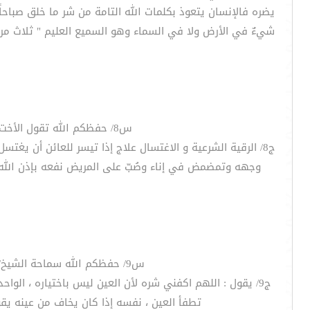
يضره فالإنسان يتعوذ بكلمات الله التامة من شر ما خلق صباحاً
شيءٌ في الأرض ولا في السماء وهو السميع العليم " ثلاث مرات 
س8/ حفظكم الله تقول الأخت من الزلفى سماحة الشيخ/ علاج العين هل نكتفي بالرقية الشرعية أم لابد من الاغتسال من العائن ؟
ج8/ الرقية الشرعية و الاغتسال علاج إذا تيسر للعائن أن 
وجهه وتمضمض في إناء وصُبّ على المريض نفعه بإذن الله 
س9/ حفظكم الله سماحة الشيخ/ هل يجوز الدعاء على مثل هذا العائن ؟وهل إذا دُعي عليه يكون ذلك من الاحتجاج في القضاء والقدر ؟
ج9/ يقول : اللهم اكفني شره لأن العين ليس باختياره ، الواحد
تطفأ العين ، نفسه إذا كان يخاف من عينه يقو