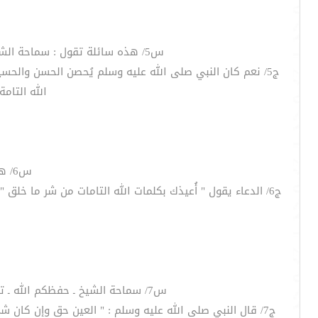
س5/ هذه سائلة تقول : سماحة الشيخ/ في حالة من خيف عليه من الإصابة بالعين هل تكفي المعوذات فقط لمثل هذه الحالة أن يُحصن بها ؟
ج5/ نعم كان النبي صلى الله عليه وسلم يُحصن الحسن والحس
الله التام
س6/ هذا السائل يقول : سماحة الشيخ/ كيف نقي الأطفال من العين حفظكم الله ؟
ج6/ الدعاء يقول " أُعيذك بكلمات الله التامات من شر ما خلق
س7/ سماحة الشيخ ـ حفظكم الله ـ تقول السائلة : هل للعين عن الحسد أنواع بمعنى أنه فيه عين تضر بشدة وعين تضر بالمُعان بأضرار بسيطة ؟
ج7/ قال النبي صلى الله عليه وسلم : " العين حق وإن كان 