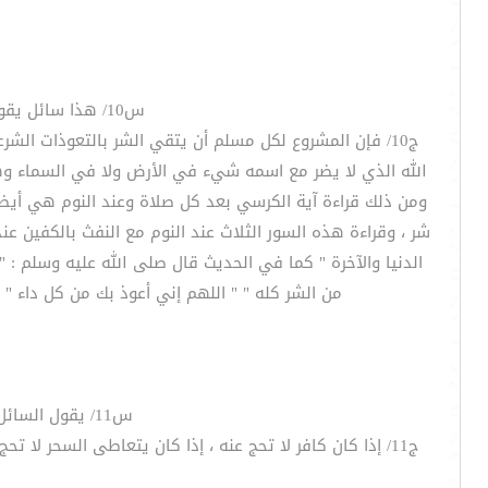
س10/ هذا سائل يقول : سماحة الشيخ / كيف يتقي الإنسان السحر قبل وقوعه ؟ وما العلاج في ذلك مأجورين ؟
ج10/ فإن المشروع لكل مسلم أن يتقي الشر بالتعوذات الشر
الله الذي لا يضر مع اسمه شيء في الأرض ولا في السماء وهو 
ومن ذلك قراءة آية الكرسي بعد كل صلاة وعند النوم هي أيضاَ 
شر ، وقراءة هذه السور الثلاث عند النوم مع النفث بالكفين ع
الدنيا والآخرة " كما في الحديث قال صلى الله عليه وسلم : "س
من الشر كله " " اللهم إني أعوذ بك من كل داء "
س11/ يقول السائل سماحة الشيخ / هل يجوز لي أن أحج وأعتمر عن والدي المتوفى عن السحر والعياذ بالله ؟
ج11/ إذا كان كافر لا تحج عنه ، إذا كان يتعاطى السحر لا ت