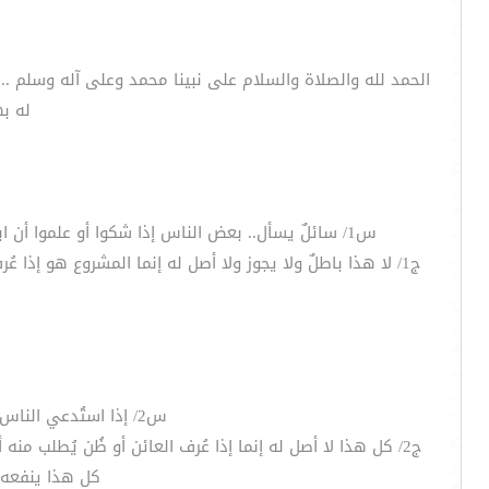
الحمد لله والصلاة والسلام على نبينا محمد وعلى آله وسلم ..
له به
س1/ سائلٌ يسأل.. بعض الناس إذا شكوا أو علموا أن ابنهم مصابٌ بحسد العين قاموا بغسل ومسح أبواب المنازل أو درج مقدمة المنزل ممن يشكون بهم . هل هذا العمل مشروع ؟
ج1/ لا هذا باطلٌ ولا يجوز ولا أصل له إنما المشروع هو إذا
س2/ إذا استُدعي الناس لوليمة ثم بعد ذلك يأخذون بقايا المشروبات ثم يُغسّل بها المريض . هل هذا العمل مشروع ؟
ج2/ كل هذا لا أصل له إنما إذا عُرف العائن أو ظُن يُطل
كل هذا ينفعه ا