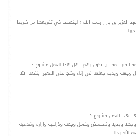
بد العزيز بن باز ( رحمه الله ) اجتهدت في تفريغها من شريط
خيرا
غسل وجهه ويديه جعلها في إناء وصُبَّ على المعين ينفعه الله
 غسل وجهه ويديه وتمضمض وغسل وجهه وذراعيه وإزاره وقدميه
ه الله بذلك .