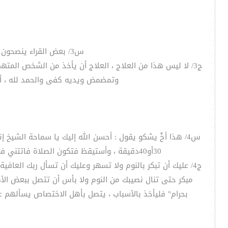
س3/ بعض القراء ينصحون من يعالج عندهم من العين بأن يأخذ فوطةً مبلولةً ويمسح بها بعض الأمكنة . فهل لذلك أصل ؟
ج3/ لا ليس هذا من العلاج ، العلاج أن يأخذ من الشخص الم
وتمضمض ويديه كفى والحمد لله ، أما
س4/ هذا أخٌ يشكو يقول : أحسن الله إليك يا سماحة الشيخ 
30أو40دقيقة ، وأستيقظ فتكون الصلاة فاتتني في المسجد أو تكون الشمس قد طلعت وأحسُّ بأن الوقت قد ضاع مني ولا أدري ما العلاج ؟ فانصحوني يا سماحة الشيخ.
ج4/ عليك أن تبكر بالنوم ولا تسهر وعليك أن تسأل ربك العا
مبكر حتى تنال نصيبك من النوم ولا بأس أن تتصل ببعض الأطبا
بحرام" فليأخذ بالأسباب ، يتصل بأهل الاختصاص يسألهم عن