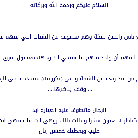
السلام عليكم ورحمة الله وبركاته
ناس رايحين لمكة وهم مجموعه من الشباب اللي فيهم عب
المهم أن واحد منهم مايستحي ابد وجهه مغسول بمرق
م من عند ربعه من الشقة ولقى (تكرونيه) منسدحه على ال
....وقف يناظرها.....
الرجال ماتطوف عليه العياره ابد
ظرته بعيون قشرا وقالت:يالله روهي انت ماتستهي انت 
حليب وبعطيك خمسن ريال