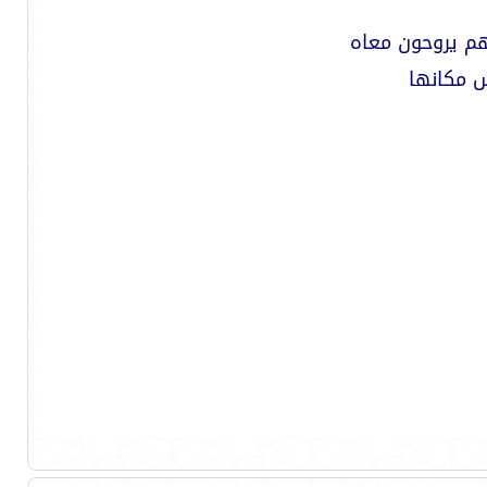
هم يروحون معاه
س مكانها