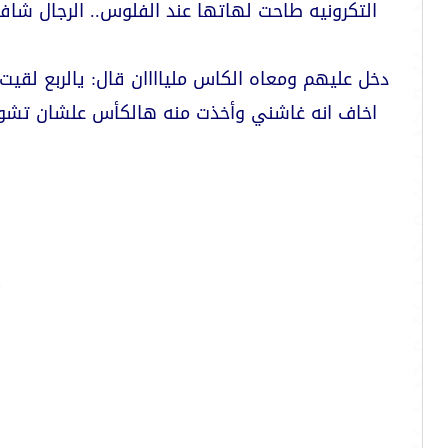
التكرونيه طاحت لهاتها عند الفلوس.. الرجال ش
دخل عليهم ومعاه الكاس ملياااان قال: يالربع لقيت
اخاف انه غاشني وأخذت منه هالكأس علشان تشوفو
ك