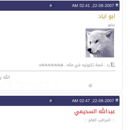
2
#
22-08-2007, 02:41 AM
ابو اياد
عضو
رد : قصة تكرونيه في مكه...هههههههه
الله ي
3
#
22-08-2007, 02:47 AM
عبدالله السحيمي
.:: المراقب العام ::.