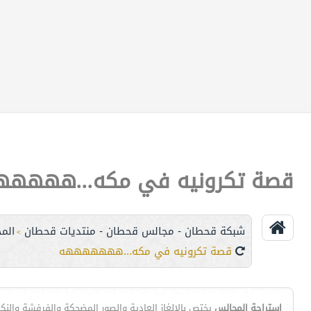
قصة تكرونيه في مكه...هههه
شبكة قحطان - مجالس قحطان - منتديات قحطان
الم
>
قصة تكرونيه في مكه...هههههههه
إستراحة المجالس
يختص بالالغاز العادية والصور المضحكة والفرفشة والنك