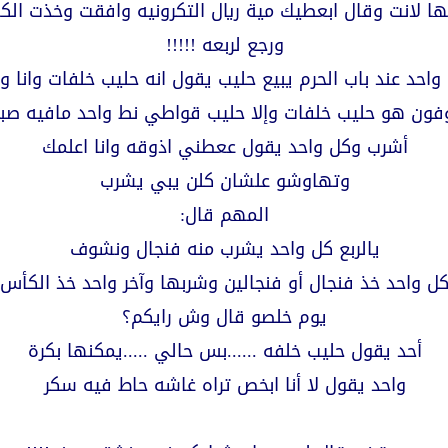
افها لانت وقال ابعطيك مية ريال التكرونيه وافقت وخذت 
ورجع لربعه !!!!!
 واحد عند باب الحرم يبيع حليب يقول انه حليب خلفات وان
ن هو حليب خلفات وإلا حليب قواطي نط واحد مافيه صبر 
أشرب وكل واحد يقول ععطني اذوقه وانا اعلمك
وتهاوشو علشان كلن يبي يشرب
المهم قال:
يالربع كل واحد يشرب منه فنجال ونشوف
ل واحد خذ فنجال أو فنجالين وشربها وآخر واحد خذ الكأس
يوم خلصو قال وش رايكم؟
أحد يقول حليب خلفه ......بس حالي .....يمكنها بكرة
واحد يقول لا أنا ابخص تراه غاشه حاط فيه سكر