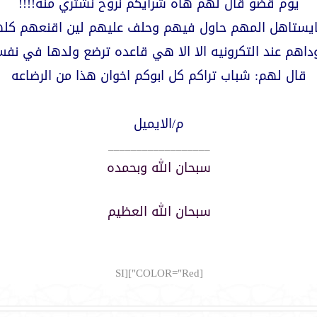
يوم قضو قال لهم هاه شرايكم نروح نشتري منه!!!!
مايستاهل المهم حاول فيهم وحلف عليهم لين اقنعهم كل
وداهم عند التكرونيه الا الا هي قاعده ترضع ولدها في نف
قال لهم: شباب تراكم كل ابوكم اخوان هذا من الرضاعه
م/الايميل
__________________
سبحان الله وبحمده
سبحان الله العظيم
[COLOR="Red"][SI