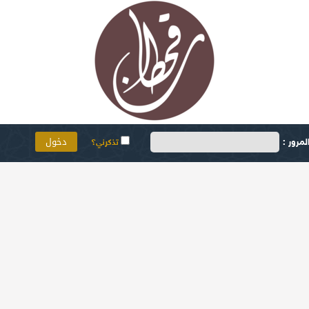
مرور :
تذكرني؟