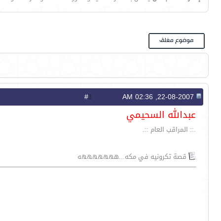
1
#
22-08-2007, 02:36 AM
عبدالله السحيمي
.:: المراقب العام ::.
قصة تكرونيه في مكه...هههههههه