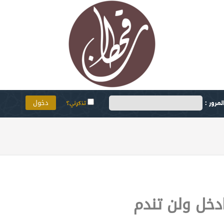
مرور :
تذكرني؟
دخل ولن تندم