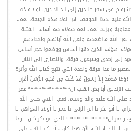
شرهم في سقر خالدين إلى أبد الآبدين، لولا هذه
لله عليه بهذا الموقف الآن لولا هذه الجيفة، نعم..
 ومعاوية ويزيد، نعم.. نعم هؤلاء هم أساس الفتنة
لعن الله مراضعهم ولعن الله آبائهم وأجدادهم
ا هؤلاء، هؤلاء الذين دقوا أساس ووضعوا حجر أساس
هود إلى إحدى وسبعون فرقة، والنصارى إلى اثنان
 ما عدا فرقة واحدة التي تتبع كتاب الله وأثرة
َمَّدٌ إِلاَّ رَسُولٌ قَدْ خَلَتْ مِن قَبْلِهِ الرُّسُلُ أَفَإِن
َيْئًا َ} انقلب الزنديق أبا بكر، انقلب ال**************** عمر،
 صلى الله عليه وآله وسلم، نعم.. النبي صلى الله
 يا أبو بكر يا ابن الزنى يا عمر يا أولاد العواهر، يا
ق، وعمر ال**************** الذي أبو بكر كان يلوط
لا إله إلا الله، لأن هذا كان - أجلكم الله - على