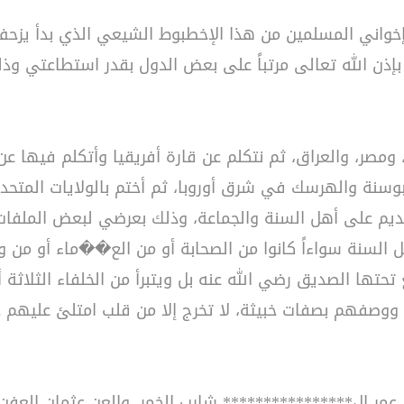
واني المسلمين من هذا الإخطبوط الشيعي الذي بدأ يزحف 
ن الله تعالى مرتباً على بعض الدول بقدر استطاعتي وذلك 
، ومصر، والعراق، ثم نتكلم عن قارة أفريقيا وأتكلم فيها ع
لبوسنة والهرسك في شرق أوروبا، ثم أختم بالولايات المتحدة 
قديم على أهل السنة والجماعة، وذلك بعرضي لبعض الملفات
 السنة سواءاً كانوا من الصحابة أو من الع��ماء أو من ول
حتها الصديق رضي الله عنه بل ويتبرأ من الخلفاء الثلاثة أ
ل ووصفهم بصفات خبيثة، لا تخرج إلا من قلب امتلئ عليهم حق
العن عمر ال**************** شارب الخمر، والعن عثمان الع