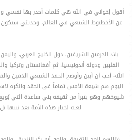
أقول إخواني في الله هي كلمات أحذر بها نفسي وإخ
عن الأخطبوط الشيعي في العالم، وحديثي سيكون بإذ
بلاد الحرمين الشريفين، دول الخليج العربي، واليمن
الفلبين ودولة أندونيسيا، ثم أفغانستان وتركيا وا
الله- أحب أن أبين وأوضح الحقد الشيعي الدفين وال
اليوم هم شيعة الأمس تماماً في الحقد والكره لأهل
شيوخهم وهو يتبرأ من ثقيفة بني ساعدة التي بُويع ت
لعنه لخيار هذه الأمة بعد نبيها ب
((اللهم العن الثقيفة، والعن أبو بكرٍِ الزنديق، و