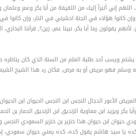
 اللهم إني أتبرأ إليك من الثقيفة من أبا بكر وعمر و
ن كانوا هؤلاء في الجنة احشرني في النار، وإن كانوا في ا
 لأنهم يقولون ربنا أبا بكر، نبينا عمر، زين؟, قرآننا البخاري، 
شتم ويسب أحد طلبة العلم من السنة الذي كان يناظره ح
يه وسلم فهو مريض أو به مرض، فكان رد هذا الشيخ الشيعي
يض الأعور الدجال النجس ابن النجس الحيوان ابن الحيوان ال
ا بكر ويزيد ابن معاوية الزنديق ابن الزنديق الحمار بن 
حيوان ابن حيوان هذا خنزير بن خنزير السعودي النجس وم
ل كده يا سيد هاشم يقول كده، كده يعني حيوان سعودي، إذ