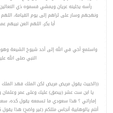
رأسه يخلينه عريان ويمشي فسموه ذي النعالين،
ونهجهم وسار على ثراهم إلى يوم القيامة، اللهم وإ
أبا بكر، اللهم العن نبيهم عمر،
واستمع أخي في الله إلى أحد شيوخ الشيعة وهو ي
النبي صلى الله عل
((الخبيث يقول مريض مريض لكن الملك فهد الملك المر
يا ابن ست عشر (يبصق) عليك وعلى عمر وعثمان وأب
إماراتي ؟ هذا سعودي ما تسمعه يقول كده، سعودي 
أنتم يالوهابية أنجاس مثلكم (غير واضح) هذا يقو