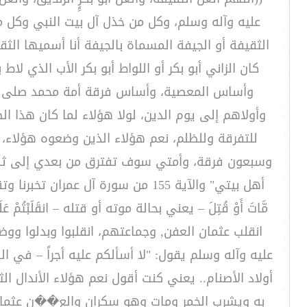
عليه وآله وسلم، وكل من خذل آل بيت النبي وكل من
الثقيفة أو الجيفة المسماة بالجيفة أنا أسميها الثق
كان الزاني أبو بكر أو اللواط أبو بكر الأب الذي 
وأساس المعصية، وأساس فرقة أمة محمد صلى الله
وأولاهم إلى يوم الدين، لولا هؤلاء لما كان هذا ا
للتفرقة وللظلم، نعم هؤلاء الذين وضعوه هؤلاء، 
وسبعون فرقة، وأمتي سوف تفترق من بعدي إلى ثلاثة
أهل بيتي" والآية 155 من سورة آل عمران 
مَّاتَ أَوْ قُتِلَ – يعني بحالة موته أو قتله – انقَلَبْتُمْ عَل
انقلب عثمان العفن, وجماعتهم، انقلبوا وبدلوا ووض
عليه وآله وسلم يقول: "لا أسألكم عليه أجراً – في القرآن
أولاد الأصنام.. يعني كنت أقول نعم هؤلاء الأندال ا
به ويشرب الخمر ومات وهو سكران والع��ن عثمان اللي