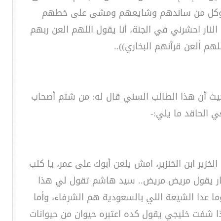
عثمان وكل من ساندهم وشايعهم ومشى على خطهم
لنار احشرني في الجنة، أنا يقول اللهم العن ربهم
اللهم ألعن قرآنهم البخاري))..
يث أن هذا الطالب السني قال له: من شتم أصحاب
 الحاقد ما يلي:-
خزير ابن الخنزير، امش يلعن أبوك على عمر، يا كلب
الحمار يقول مريض مريض.. سيد هاشم تقول لي هذا
ا عدا الشيعة اللي بالسعودية هم الشرفاء، وأما
ا شفت خليجي يقول كده اعتبره حيوان من حيوانات