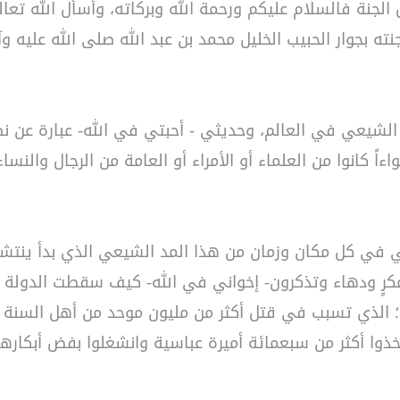
ل الجنة فالسلام عليكم ورحمة الله وبركاته، وأسأل الله تع
ته بجوار الحبيب الخليل محمد بن عبد الله صلى الله عليه وآ
ط الشيعي في العالم، وحديثي - أحبتي في الله- عبارة عن
ءاً كانوا من العلماء أو الأمراء أو العامة من الرجال والنسا
في كل مكان وزمان من هذا المد الشيعي الذي بدأ ينتشر
رٍ ودهاء وتذكرون- إخواني في الله- كيف سقطت الدولة الع
ه؛ الذي تسبب في قتل أكثر من مليون موحد من أهل السنة ف
ذوا أكثر من سبعمائة أميرة عباسية وانشغلوا بفض أبكارهن