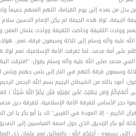
 بدل من بعده إلى يوم القيامة، اللهم العنهم جميعاً واح
يفة الجيفة، لولا هذه الجيفة لم يكن الإمام الحسين سلام ا
لاط بعمر وولدت الثقيفة وخاضت الثقيفة وولدت عثمان العفن
 عليه وآله وسلم إلى ثلاثة وسبعون فرقة، نعم.. هؤلاء 
لظلم على أمة محمد، لما تفرقت الأمة الإسلامية، نعم لول
النبي محمد صلى الله عليه وآله وسلم يقول: "افترقت الي
 وسبعون فرقة كلهم في النار إلى بئس جهنم وبئس المصير
تخبرنا وتقول: أعوذ بالله من الشيطان الرجيم بسم الله الرحمن الرحيم {وَمَا مُح
َى أَعْقَابِكُمْ وَمَن يَنقَلِبْ عَلَىَ عَقِبَيْهِ فَلَن يَضُرَّ اللّهَ ش
عوا حجر الأساس لتفرقة الأمة الإسلامية، لتفرقة دين محمد
 الكريم – إلا المودة في القربى" لك يا أبو بكر يا ابن الحرام،
لثلاثة أبو بكر الزنديق الذي حول اسمه العباسيين إلى الصدي
 يسموه - أجلكم الله - بالنعالين نعم عثمان ذي النعالين، 