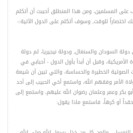
على المسلمين، ومن هذا المنطلق أحببت أن أتكلم
اختصاراً للوقت, وسوف أتكلم على الدول الآتية:-
ن دولة السودان والسنغال, ودولة نيجيريا، ثم دولة
الأمريكية، وقبل أن أبدأ بأول الدول - أحبابي في
 الصوتية الخطيرة والحساسة، والتي تبين أن شيعة
اة الأمر وفقهم الله، واستمع أخي الحبيب إلى أحد
بو بكر وعمر وعثمان رضوان الله عليهم، واستمع إلى
داً أو كرهاً، فاستمع ماذا يقول:
فن النعسل , والعن كل من خذل رسول الله صلى الله