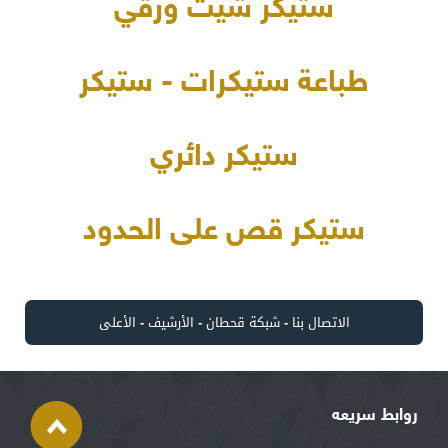
ستيكر شيت ورقي
طباعة ستيكرات - ستيكر
ستيكر دائري
ستيكر قص على الحدود
الاتصال بنا
-
شبكة قحطان
-
الأرشيف
-
الأعلى
روابط سريعه