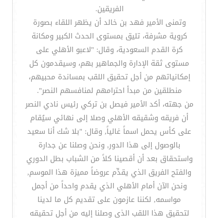
الفريقين.
وتمنى الأمير فهد بن خالد أن يظهر اللقاء بصورة
كروية مشرفة، تليق بمستوى الحدث الكبير ومكانة
كرة القدم السعودية، وقال: "لاعبو الأهلي على
مستوى ثقة الإدارة والجماهير بهم، وسيقدمون كل
إمكانياتهم من أجل تحقيق اللقب بمساندة محبيهم،
منطلقين من مبدأ احترامهم لمنافسهم النصر".
من جهته، أكد الأمير فيصل بن تركي رئيس نادي النصر
أن فريقه وشقيقه الأهلي وصلا إلى نهائي سيُقام
على كأس يحمل اسماً غالياً, وقال: "بلا شك أنا سعيد
بالوصول إلى هذا الدور, ونحن وصلنا عن جدارة
واستحقاق بعد أن أقصينا كلاً من الشباب بطل الدوري
والفتح الفريق الذي يقدِّم عروضاً مميزة هذا الموسم,
ونحن الآن أمام الأهلي الذي يقدم واحداً من أجمل
مواسمه, لكننا عازمون على تقديم كل ما لدينا
لتحقيق هذا اللقب الذي وصلنا إليه من أجل تحقيقه