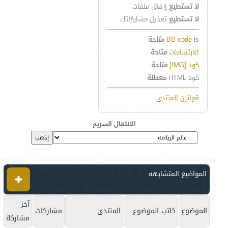
لا تستطيع
إرفاق ملفات
لا تستطيع
تعديل مشاركاتك
is
BB code
متاحة
الابتسامات
متاحة
كود [IMG]
متاحة
كود HTML
معطلة
قوانين المنتدى
الانتقال السريع
المواضيع المتشابهه
آخر
الموضوع
كاتب الموضوع
المنتدى
مشاركات
مشاركة