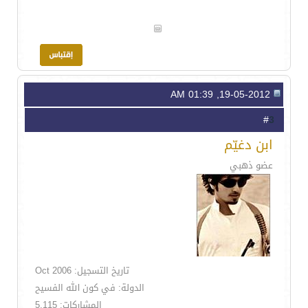
19-05-2012, 01:39 AM
3
#
ابن دغيّم
عضو ذهبي
تاريخ التسجيل: Oct 2006
الدولة: في كون الله الفسيح
المشاركات: 5,115