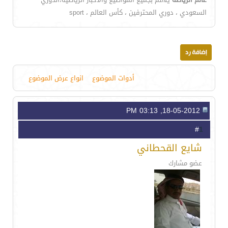
السعودي ، دوري المحترفين ، كأس العالم ، sport
أدوات الموضوع
انواع عرض الموضوع
18-05-2012, 03:13 PM
1
#
شايع القحطاني
عضو مشارك