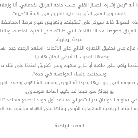
 أنه "رهن إشارة الجهاز الفني حسب حاجة الفريق لخدماتي. أنا وزملائي
بالمستوى الفني الذي بدا عليه الفريق في الآونة الأخيرة".
اء هذه البطولة فإنه سيركز على تحقيقها وتعويض ضياع فرصة المحاف
فريق خصوصا بعد الانتقادات التي طالته خلال الفترة الماضية، وبالت
نتيجة إيجابية.
م على تحقيق انتصاره الثاني على الاتحاد: "استعد الزعيم جيدا لهذ
وضعها المدرب التشيكي ايفان هاسيك".
 عندما يلعب على ملعبه أو خارج ملعبه، ونحن كفريق اعتدنا على لقاءات
وسنجتهد لإنهاء المواجهة في جدة".
 صفوفه التي يبرز فيها وعبدالله الزوري ومحمد الشلهوب واحمد الف
يو بيونغ سو, فيما قد يغيب أسامه هوساوي.
جي يعاونه الدوليان بدر الشمراني مساعد أول مؤيد الصايغ مساعد ثا
لقناة الرياضية السعودية الأولى بنقلها على الهواء مباشرة عند الساعة (8:45) 
المصد:الرياضية