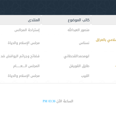
كاتب الموضوع
المنتدى
منصور العبدالله
إستراحة المجالس
سلامي بالعراق
نسناس
مجلس الإسلام والحياة
ابومحمدالقحطاني
فضائح وجرائم الروافض ضد 
طارق القويفل
المجلس الـــــعــــــــام
اللبيب
مجلس الإسلام والحياة
الساعة الآن
03:36 PM