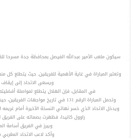
سيكون ملعب الأمير عبدالله الفيصل بمحافظة جدة مسرحا للقا
وتعتبر المباراة في غاية الأهمية للفريقين, حيث يتطلع كل م
ويسعى الاتحاد إلى إيقاف
في المقابل، فإن الهلال يتطلع لمواصلة أفضليته
وتحمل المباراة الرقم 131 في تاريخ مواجهات الفريقين، حيث سبق أن تقابلا في 130 مباراة ففاز الهلال في 53 مباراة والاتحاد في 42 مباراة، بينما كان التعادل سيد الموقف في 35 مباراة.
ويدخل الاتحاد الذي خسر نهائي النسخة الأخيرة أمام غريمه 
راوول كانيدا، فظهرت بصماته على الفريق ا
ويبرز في الفريق أسامة ا
وأكد لاعب الاتحاد المغربي 