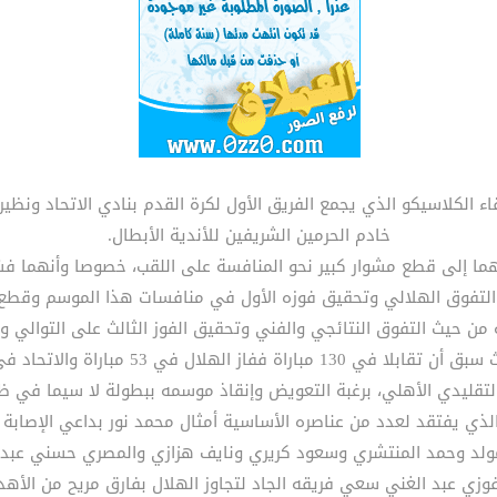
ء الكلاسيكو الذي يجمع الفريق الأول لكرة القدم بنادي الاتحاد ونظ
خادم الحرمين الشريفين للأندية الأبطال.
نهما إلى قطع مشوار كبير نحو المنافسة على اللقب، خصوصا وأنهما ف
 التفوق الهلالي وتحقيق فوزه الأول في منافسات هذا الموسم وقطع
 من حيث التفوق النتائجي والفني وتحقيق الفوز الثالث على التوالي 
التقليدي الأهلي، برغبة التعويض وإنقاذ موسمه ببطولة لا سيما في ظ
لذي يفتقد لعدد من عناصره الأساسية أمثال محمد نور بداعي الإصابة 
لمولد وحمد المنتشري وسعود كريري ونايف هزازي والمصري حسني عبدر
فوزي عبد الغني سعي فريقه الجاد لتجاوز الهلال بفارق مريح من الأهد