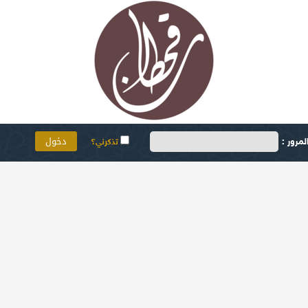
مرور :
تذكرني؟