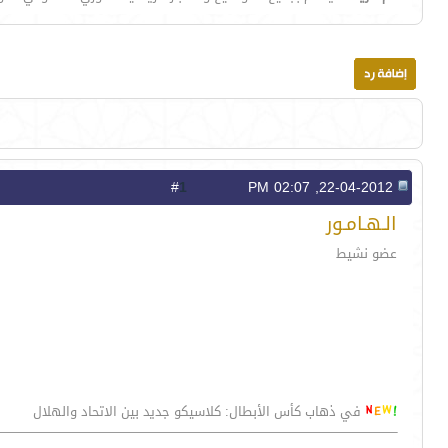
1
#
22-04-2012, 02:07 PM
الـهـامـور
عضو نشيط
في ذهاب كأس الأبطال: كلاسيكو جديد بين الاتحاد والهلال