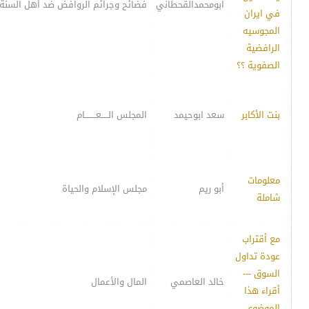
ابومحمدالقحطاني
فضائح وجرائم الروافض ضد أهل السنة
في ايران
المجوسيه
الرافضية
الصفوية ؟؟
بنت الأكابر
سعد ابوحيمد
المجلس الـــــعــــــــام
معلومات
أبو ريم
مجلس الإسلام والحياة
شاملة
مع أقتراب
عودة تداول
السوق ---
خالد العاصمي
المال والأعمال
أقراء هذا
الموضوع