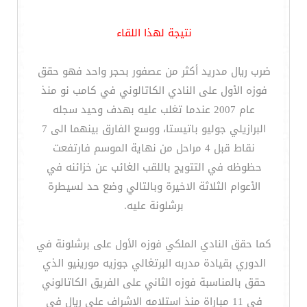
نتيجة لهذا اللقاء
ضرب ريال مدريد أكثر من عصفور بحجر واحد فهو حقق
فوزه الأول على النادي الكاتالوني في كامب نو منذ
عام 2007 عندما تغلب عليه بهدف وحيد سجله
البرازيلي جوليو باتيستا، ووسع الفارق بينهما الى 7
نقاط قبل 4 مراحل من نهاية الموسم فارتفعت
حظوظه في التتويج باللقب الغائب عن خزائنه في
الأعوام الثلاثة الاخيرة وبالتالي وضع حد لسيطرة
برشلونة عليه.
كما حقق النادي الملكي فوزه الأول على برشلونة في
الدوري بقيادة مدربه البرتغالي جوزيه مورينيو الذي
حقق بالمناسبة فوزه الثاني على الفريق الكاتالوني
في 11 مباراة منذ استلامه الاشراف على ريال في