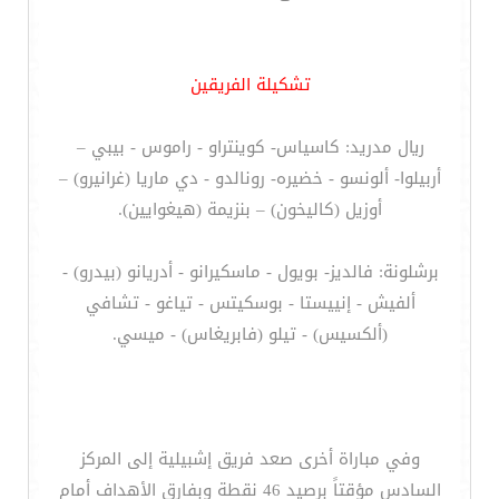
تشكيلة الفريقين
ريال مدريد: كاسياس- كوينتراو - راموس - بيبي –
أربيلوا- ألونسو - خضيره- رونالدو - دي ماريا (غرانيرو) –
أوزيل (كاليخون) – بنزيمة (هيغوايين).
برشلونة: فالديز- بويول - ماسكيرانو - أدريانو (بيدرو) -
ألفيش - إنييستا - بوسكيتس - تياغو - تشافي
(ألكسيس) - تيلو (فابريغاس) - ميسي.
وفي مباراة أخرى صعد فريق إشبيلية إلى المركز
السادس مؤقتاً برصيد 46 نقطة وبفارق الأهداف أمام