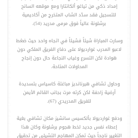
إمداد ذكي من تياغو ألكانتارا ومع موقعه السانح
للتسجيل فقد سدّد الشاب المتخرج من أكاديمية
برشلونة عالياً فوق مرمى مدريد (54).
وسارت المباراة شيئاً فشيئاً في اتجاه واحد حيث ضغط
لاعبو المدرب غوارديولا على دفاع الفريق الملكي دون
هوادة لكن التسرع وغياب النجاعة حال دون إنجاح
المحاولات المتاحة.
وحاول تشافي هيرنانديز مباغتة كاسياس بتسديدة
أرضية زاحفة لكن كرته مرت بجانب القائم الأيمن
للفريق المدريدي (67).
ودفع غوارديولا بألكسيس سانشيز مكان تشافي بغية
إعطاء نفس جديد لخط هجوم برشلونة وكان هذا
التغيير ناجحاً حيث تمكن المهاجم التشيلي من تحقيق