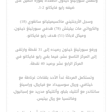
وتنفس سبورتينغ خيخون الصعداء بفوزه الثمين على
ضيفه رايو فايكانو 2-1.
وسجل الأرجنتيني ماكسيميليانو سانغوي (18)
والكرواتي مات بيليتش (78) هدفي سبورتينغ خيخون،
وميكل لاباكا (51) هدف رايو فايكانو.
ورفع سبورتينغ خيخون رصيده إلى 31 نقطة وارتقى
إلى المركز التاسع عشر، فيما بقي رايو فايكانو في
المركز الرابع عشر برصيد 40 نقطة.
وتستكمل المرحلة غداً الأحد بلقاءات غرناطة مع
خيتافي، وريال سوسييداد مع فياريال، وراسينغ
سانتاندر مع أتلتيك بلباو، وأتلتيكو مدريد مع إسبانيول،
وفالنسيا مع ريال بيتيس.