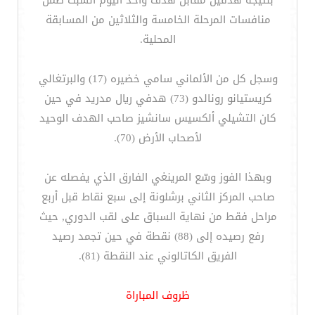
بنتيجة هدفين مقابل هدف واحد اليوم السبت ضمن
منافسات المرحلة الخامسة والثلاثين من المسابقة
المحلية.
وسجل كل من الألماني سامي خضيره (17) والبرتغالي
كريستيانو رونالدو (73) هدفي ريال مدريد في حين
كان التشيلي ألكسيس سانشيز صاحب الهدف الوحيد
لأصحاب الأرض (70).
وبهذا الفوز وسّع المرينغي الفارق الذي يفصله عن
صاحب المركز الثاني برشلونة إلى سبع نقاط قبل أربع
مراحل فقط من نهاية السباق على لقب الدوري, حيث
رفع رصيده إلى (88) نقطة في حين تجمد رصيد
الفريق الكاتالوني عند النقطة (81).
ظروف المباراة