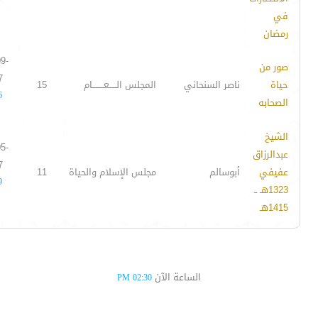
في
رمضان
9-
صور من
7
حياة
ناصر السنحاني
المجلس الـــــعــــــــام
15
6
الصحابه
الشيخ
5-
عبدالرزاق
7
عفيفي
أبوسالم
مجلس الإسلام والحياة
11
9
1323هـ ــ
1415هـ
الساعة الآن
02:30 PM