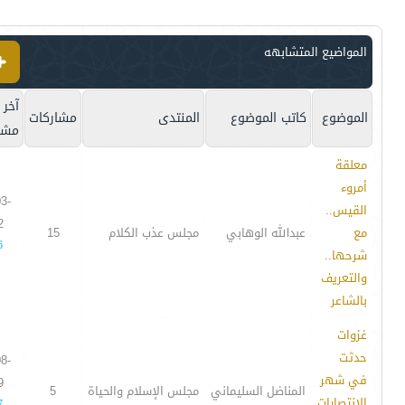
المواضيع المتشابهه
آخر
الموضوع
كاتب الموضوع
المنتدى
مشاركات
مشا
معلقة
أمروء
3-
القيس..
2
مع
عبدالله الوهابي
مجلس عذب الكلام
15
6
شرحها..
والتعريف
بالشاعر
غزوات
حدثت
8-
في شهر
9
المناضل السليماني
مجلس الإسلام والحياة
5
الانتصارات
7