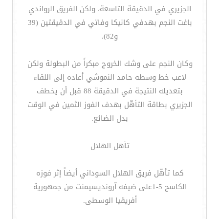
الجزيري في الدقيقة التاسعة، ولكن الفريق الرواندي
باغت النجم بهدفي كانيكا وفاتي في الدقيقتين (39
و82).
وكان النجم على وشك الخروج مبكراً من البطولة ولكن
لاعب خط وسطه حامد النموشي أعاده إلى اللقاء
بتعديله النتيجة في الدقيقة 88 قبل أن يخطف
الجزيري بطاقة التأهّل بهدف الفوز الثمين في الوقت
بدل الضائع.
تأهل الهلال
كما تأهّل فريق الهلال السوداني أيضاً إثر فوزه
الكاسح 5-1على ضيفه آرونديسيمنت من جمهورية
أفريقيا الوسطى.