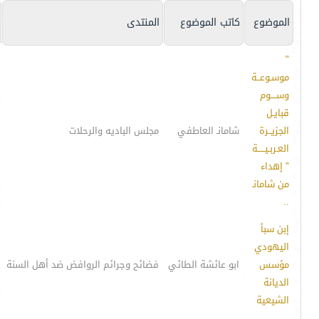
الموضوع
كاتب الموضوع
المنتدى
"
موسـوعــة
وســــوم
قبايـل
الجزيــرة
شامانـ العاطفي
مجلس الباديه والرحلات
العـربـيـــــة
" إهداء
من شامانـ
..
إبن سبأ
اليهودي
مؤسس
ابو عائشة الطائي
فضائح وجرائم الروافض ضد أهل السنة
الديانة
الشيعية