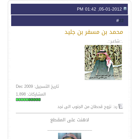
05-01-2012, 01:42 PM
22
#
محمد بن مسفر بن جليد
.::شاعـر::.
تاريخ التسجيل: Dec 2009
المشاركات: 1,898
رد: نزوح قحطان من الجنوب الى نجد
لاهنت على المقطع
__________________