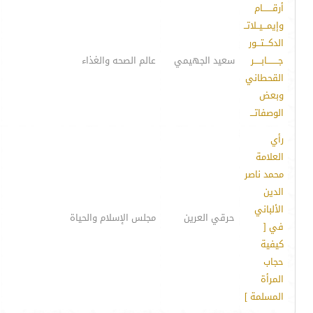
أرقـــــــام
وإيمـــيــلاتــ
الدكـــتـــور
جــــــــابـــــر
سعيد الجهيمي
عالم الصحه والغذاء
القحطاني
وبعض
الوصفاتـــ
رأي
العلامة
محمد ناصر
الدين
الألباني
حرقي العرين
مجلس الإسلام والحياة
في [
كيفية
حجاب
المرأة
المسلمة ]