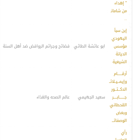
" إهداء
من شامانـ
..
إبن سبأ
اليهودي
مؤسس
ابو عائشة الطائي
فضائح وجرائم الروافض ضد أهل السنة
الديانة
الشيعية
أرقـــــــام
وإيمـــيــلاتــ
الدكـــتـــور
جــــــــابـــــر
سعيد الجهيمي
عالم الصحه والغذاء
القحطاني
وبعض
الوصفاتـــ
رأي