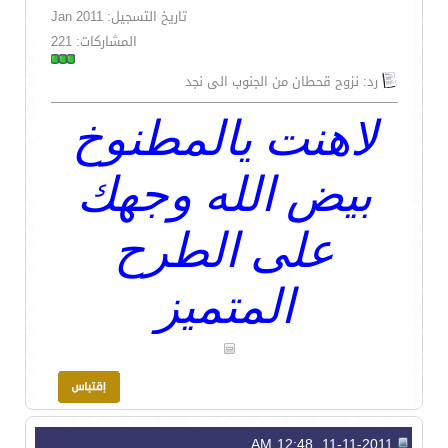
تاريخ التسجيل: Jan 2011
المشاركات: 221
رد: نزوح قحطان من الجنوب الى نجد
لاهنت يالمطنوخ
بيض الله وجهك
على الطرح
المتميز
11-11-2011, 12:48 AM