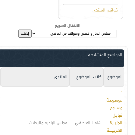
قوانين المنتدى
الانتقال السريع
المواضيع المتشابهه
الموضوع
كاتب الموضوع
المنتدى
"
موسـوعــة
وســــوم
قبايـل
الجزيــرة
شامانـ العاطفي
مجلس الباديه والرحلات
العـربـيـــــة