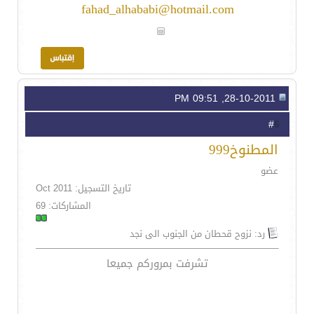
fahad_alhababi@hotmail.com
28-10-2011, 09:51 PM
6
#
المطنوخ999
عضو
تاريخ التسجيل: Oct 2011
المشاركات: 69
رد: نزوح قحطان من الجنوب الى نجد
تشرفت بمروركم جميعا