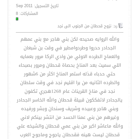
تاريخ التسجيل: Sep 2011
المشاركات: 8
رد: نزوح قحطان من الجنوب الى نجد
والله الروايه صحيحه لكن بني هاجر مع بني عمهم
الجحادر حدروا وطردوامطير في وقت بن شبعان
والعماج الطرده الاولي من وادي الركا مرور بعمايه
اللي سميت بعد المناخ بحصاة قحطان ومرور بصبحاء
حتي حدباء قذله استمر المناخ اكثر من 6شهور
والطرده الثانيه من برا اقليم نجد في وقت سلطان
نجد في مناخ القرينات عام 1268هجري تكفون
يالجحادر لاتفككون قبيلة قحطان والله الخاسر الجحادر
وبني هاجر وعبيده وشريف وسنحان وبشر ورفيده
وغيرهم من بني عمنا الحسد من انتشر بينكم لاني
والله ماعاشر اكبر من بني عمي قحطان والشيخه علي
قحطان ليست هينه فقحطان ياجوج وماجوج العرب