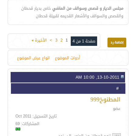
مجلس الديار و قصص وسوالف من الماضي
خاص بديار قحطان
والقصص والسوالف والأشعار القديمه لقبيلة قحطان
1
2
3
>
الأخيرة
»
صفحة 1 من 4
أدوات الموضوع
انواع عرض الموضوع
13-10-2011, 10:00 AM
1
#
المطنوخ999
عضو
تاريخ التسجيل: Oct 2011
المشاركات: 69
نزوح قحطان من الجنوب الى نجد