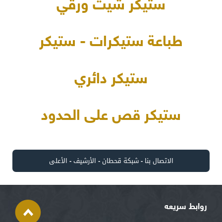
ستيكر شيت ورقي
طباعة ستيكرات - ستيكر
ستيكر دائري
ستيكر قص على الحدود
الاتصال بنا
-
شبكة قحطان
-
الأرشيف
-
الأعلى
روابط سريعه