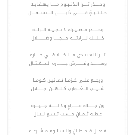
وحـــــذر تـــــرا الـذنــبــوح مـــــا يـهـقـابــه
حــلــتــيــةٍ فـــــــــي ذايـــــــــل الـــدســـمـــال
وحــــــذر قــصــيــرك لا تــجــيــه الـــزلـــه
خــــلــــك لــــزلاتــــه حــــجـــــا وضـــــــــلال
تــــرا الـعـبـيـدي مــــا كــــلا فــــي جـــــاره
وســــــــد وفــــــــرش جــــــــاره الــمــغــتــال
ورجـــع عـلــى خــزمــا ثـمـانـيـن كــومــا
شـــيـــب الـــغــــوارب كــلــهـــن اجـــــــلال
ون جـــــــاك قـــــــراعٍ ولا لـــــــه جــــيــــره
عـطــه ثــمــانٍ حــســب تــســع لــيــال
فــعـــل قــحــطــانٍ والــســلــوم مــشــرعــه