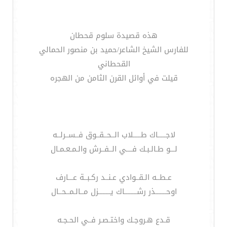
هذه قصيدة سلوم قحطان
للفارس الشيخ الشاعر/حميد بن منصور الحمالي
القحطاني
قيلت في أوائل القرن الثامن من الهجره
لاجـــــاك طـــــلاب الــحــقــوق فــســرلــه
لـــو طـالـبـك فــــي الــفــرش والـمـعـمـال
عـطــه الـقــوادي عـنــد ركـبــة عـــارف
اوحـــــــذر رشــــــــاك يــــــــزل مــالـمــحــال
قـدع هـروجـك واختـصـر فــي الحـجـه