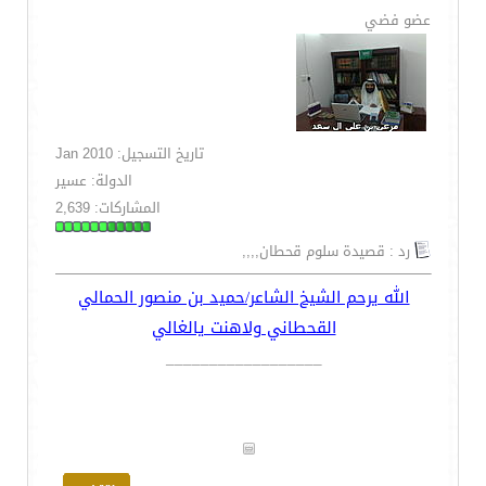
عضو فضي
تاريخ التسجيل: Jan 2010
الدولة: عسير
المشاركات: 2,639
رد : قصيدة سلوم قحطان,,,,
الله يرحم الشيخ الشاعر/حميد بن منصور الحمالي
القحطاني ولاهنت يالغالي
__________________