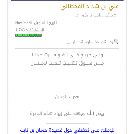
علي بن شداد القحطاني
..:: كاتب وباحث تاريخي ::..
تاريخ التسجيل: Nov 2006
المشاركات: 1,746
رد : قصيدة سلوم قحطان,,,,
ولــي جـربــةٍ فـــي لـهــو مـــارث جـدنــا
مـــــن فـــــوق تـثلــيــثٍ تــحـــت لامــثـــال
معرب الجدين
بيض الله وجهك على إيراد هذه النادرة
__________________
للإطلاع على تحقيقي حول قصيدة حسان بن ثابت