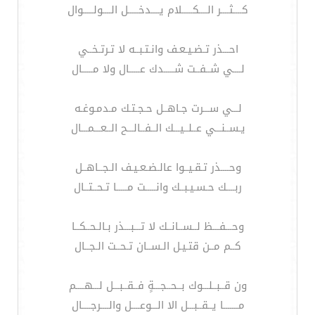
كــــثــــر الــــكـــــلام يــــدخـــــل الــــولـــــوال
احـــذر تـضـيـعـف وانـتـبــه لا تـرتـخــي
لــــي شــفــت شـــــدك عـــــال ولا مـــــال
لـــي ســـرت جـاهــل حـجـتـك مـدمـوغـه
يـســنـــي عــلــيـــك الــفــالـــح الــعـــمـــال
وحــــذر تـقـيــوا عالـضـعـيـف الـجــاهــل
ربــــك حـسـيـبــك وانـــــت مـــــا تـحــتــال
وحـــفـــظ لــســانــك لا تـــبـــذر بـالـحــكــا
كــم مــن قتـيـل الـســان تـحــت الـجــال
ون قــبــلـــوك بــحــجـــةٍ فــقــبـــل لـــهــــم
مـــــــا يــقــبـــل الا الـــوعــــل والــــرجــــال