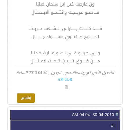
ون عارضت خيل ابن سنحان خيلنا
فــادعــو عـريــجــه وانـتــخــو الابــطـــال
قـــــد كــنـــت يـــــاراس الــشــعف مــربــنــا
لـحــلــوح صــاعـــوقٍ وســــــواد جـــبـــال
ولــي جـربــةٍ فـــي لـهــو مـــارث جـدنــا
مـــــن فـــــوق تـلــيــثٍ تــحـــت لامــثـــال
التعديل الأخير تم بواسطة معرب الجدين ; 30-04-2010 الساعة
03:41 AM
30-04-2010, 04:04 AM
2
#