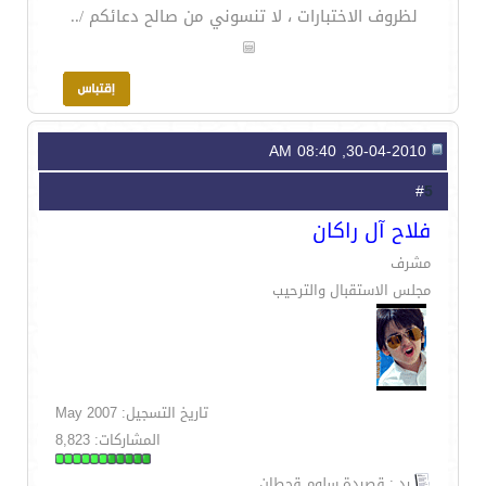
لظروف الاختبارات ، لا تنسوني من صالح دعائكم /..
30-04-2010, 08:40 AM
5
#
فلاح آل راكان
مشرف
مجلس الاستقبال والترحيب
تاريخ التسجيل: May 2007
المشاركات: 8,823
رد : قصيدة سلوم قحطان,,,,