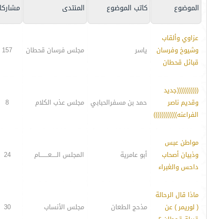
الموضوع
كاتب الموضوع
المنتدى
مشاركا
عزاوي وألقاب
وشيوخ وفرسان
ياسر
مجلس فرسان قحطان
157
قبائل قحطان
(((((((((((جديد
وقديم ناصر
حمد بن مسفرالحبابي
مجلس عذب الكلام
8
الفراعنه))))))))))))
مواطن عبس
وذبيان أصحاب
أبو عامرية
المجلس الـــــعــــــــام
24
داحس والغبراء
ماذا قال الرحالة
( لوريمر ) عن
مذحج الطعان
مجلس الأنساب
30