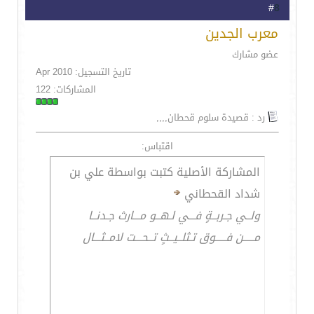
8
#
معرب الجدين
عضو مشارك
تاريخ التسجيل: Apr 2010
المشاركات: 122
رد : قصيدة سلوم قحطان,,,,
اقتباس:
المشاركة الأصلية كتبت بواسطة علي بن
شداد القحطاني
ولــي جـربــةٍ فـــي لـهــو مـــارث جـدنــا
مـــــن فـــــوق تـثلــيــثٍ تــحـــت لامــثـــال