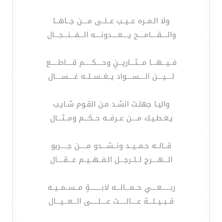
ولا الـمــره عــيــب عــلــى مــــن جــاهــا
والــــقــــامــــح يــــعــــدونــــه الـــفـــنـــجـــال
فــيـــهـــا مـــثـــاريـــنٍ وحــــكـــــم قــــاطـــــع
لــــيــــن الــــســــواد يــغــســلــه غــــســــال
واليـا جهلـت انشـد مـن القـوم شـايـب
يـعـطـيـك مــــن عــرفــه حــكـــم ومــثـــال
قــالــه حـمــيــد ونــشـــدو مـــــن جـــــربو
الـــهــــرج لــلــرجـــل الـفــهــيــم عـــقــــال
ربــــــعــــي حــمـــالـــه لابــــــــةٍ مــســمــيــه
قــبــيــلـــة عــــالـــــت عــــلـــــى الـــعـــيـــال