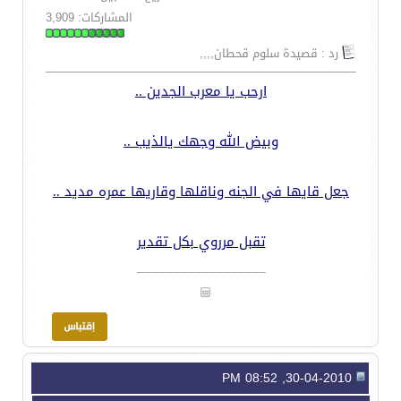
المشاركات: 3,909
رد : قصيدة سلوم قحطان,,,,
ارحب يا معرب الجدين ..
وبيض الله وجهك يالذيب ..
جعل قايها في الجنه وناقلها وقاريها عمره مديد ..
تقبل مرروي بكل تقدير
__________________
30-04-2010, 08:52 PM