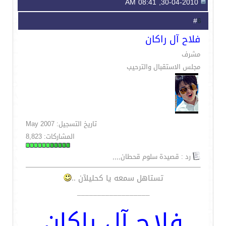
30-04-2010, 08:41 AM
6
#
فلاح آل راكان
مشرف
مجلس الاستقبال والترحيب
تاريخ التسجيل: May 2007
المشاركات: 8,823
رد : قصيدة سلوم قحطان,,,,
تستاهل سمعه يا كحليلآن ..
__________________
فلاح آل راكان