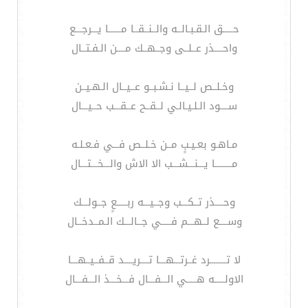
حـــــق الـقـبـالــه والــنــقــا مــــــا يـــرجـــع
واحــــذر عــلــى وجــهــك مــــن الـفـتــال
وخـلــص لــيــا نـشـبــو عــيــال الـهـيــن
ســــود الـلـيـالـي لــقــح عــقـــب حــيـــال
مـاهـو بعـيـبٍ مــن خـلــص فـــي فـعـلـه
مــــــــا يـــنـــشـــب الا الاش والـــخـــتـــال
وحــــذر تــكـــب وجــيـــه ربـــــعٍ جــولـــك
وســــع لــهـــم فـــــي جــالـــك الـمــدخــال
لا تــــــــرد غــرتـــهـــا تــــريــــد قــفــيــهـــا
الاولـــــه هـــــي الـــفـــال فـــخـــذ الـــفـــال