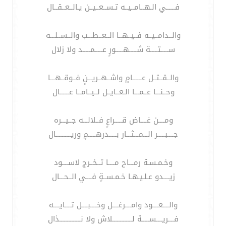
فــــــي الـهــامــيــه تـســعــيــن يـالــعــقــال
والــدامــيــه فــيــهــا الــعــطـــب والــســلـــه
ســـــتـــــة شـــــهـــــورٍ عـــــمـــــد ولا زلال
والــقــتــل عــــــامٍ واشــهــريـــنٍ فــوقــهـــا
وحــنـــا عــمـــا الـعــايــل لــيــامــا عــــــال
ومــــن غــــاض قـــــراعٍ فــلالـــه جــيـــره
جــــبـــــر الـــمـــثـــار بـــــدرهـــــمٍ وريــــــــــال
وخـمـسـة رمـــاح مــــا تــخــرج لاســــود
زيــــدو عـلـيـهـا خـمـســةٍ فــــي الــحـــال
والــــعــــود وامــــرغــــل وخــــبــــل تــــايــــه
فــــريــــســـــة لـــــــــــــلاش ولا نــــــــــــــذال