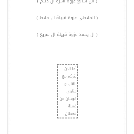
( ابن شايع عزوة اسرة ال دليم )
( الملاطي عزوة قبيلة ال ملاط )
( ال يحمد عزوة قبيلة ال سريع )
أما الآن
نتركم مع
القاب و
عزاوي
فرسان من
قبيلة
قحطان :