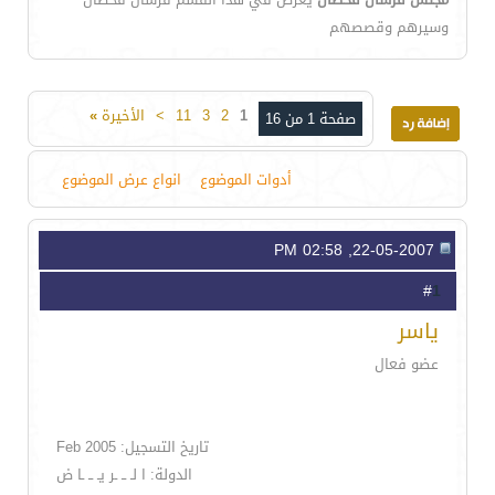
وسيرهم وقصصهم
1
2
3
11
>
الأخيرة
»
صفحة 1 من 16
أدوات الموضوع
انواع عرض الموضوع
22-05-2007, 02:58 PM
1
#
ياسر
عضو فعال
تاريخ التسجيل: Feb 2005
الدولة: ا لـ ــ ـر يـ ــ ـا ض