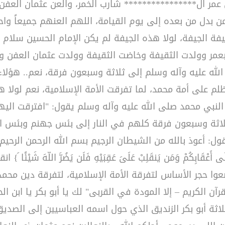
العن عمر ال**************** شارب الخمر، والعن عثمان الع
 بدل من بعده إلى يوم القيامة، اللهم العنهم جميعاً واح
يفة الجيفة، لولا هذه الجيفة لم يكن الإمام الحسين سلام ا
لاط بعمر وولدت الثقيفة وخاضت الثقيفة وولدت عثمان العفن
 عليه وآله وسلم إلى ثلاثة وسبعون فرقة، نعم.. هؤلاء 
لظلم على أمة محمد، لما تفرقت الأمة الإسلامية، نعم لول
النبي محمد صلى الله عليه وآله وسلم يقول: "افترقت الي
 وسبعون فرقة كلهم في النار إلى بئس جهنم وبئس المصير
تخبرنا وتقول: أعوذ بالله من الشيطان الرجيم بسم الله الرحمن الرحيم {وَمَا مُح
َى أَعْقَابِكُمْ وَمَن يَنقَلِبْ عَلَىَ عَقِبَيْهِ فَلَن يَضُرَّ اللّهَ ش
عوا حجر الأساس لتفرقة الأمة الإسلامية، لتفرقة دين محمد
 الكريم – إلا المودة في القربى" لك يا أبو بكر يا ابن الحرام،
لثلاثة أبو بكر الزنديق الذي حول اسمه العباسيين إلى الصدي