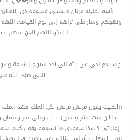
به ويشرب الخمر ومات وهو سكران والع��ن عثمان اللي
رأسه يخلينه عريان ويمشي فسموه ذي النعالين،
ونهجهم وسار على ثراهم إلى يوم القيامة، اللهم وإ
أبا بكر، اللهم العن نبيهم عمر،
واستمع أخي في الله إلى أحد شيوخ الشيعة وهو ي
النبي صلى الله عل
((الخبيث يقول مريض مريض لكن الملك فهد الملك المر
يا ابن ست عشر (يبصق) عليك وعلى عمر وعثمان وأب
إماراتي ؟ هذا سعودي ما تسمعه يقول كده، سعودي 
أنتم يالوهابية أنجاس مثلكم (غير واضح) هذا يقو