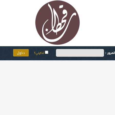
مرور :
تذكرني؟