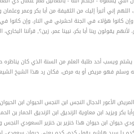
 يسموه - أجلكم الله - بالنعالين نعم عثمان ذي النعالين، 
 اللهم إني أتبرأ إليك من الثقيفة من أبا بكر وعمر و
ن كانوا هؤلاء في الجنة احشرني في النار، وإن كانوا في ا
 لأنهم يقولون ربنا أبا بكر، نبينا عمر، زين؟, قرآننا البخاري، 
شتم ويسب أحد طلبة العلم من السنة الذي كان يناظره ح
يه وسلم فهو مريض أو به مرض، فكان رد هذا الشيخ الشيعي
يض الأعور الدجال النجس ابن النجس الحيوان ابن الحيوان ال
ا بكر ويزيد ابن معاوية الزنديق ابن الزنديق الحمار بن 
حيوان ابن حيوان هذا خنزير بن خنزير السعودي النجس وم
ل كده يا سيد هاشم يقول كده، كده يعني حيوان سعودي، إذ