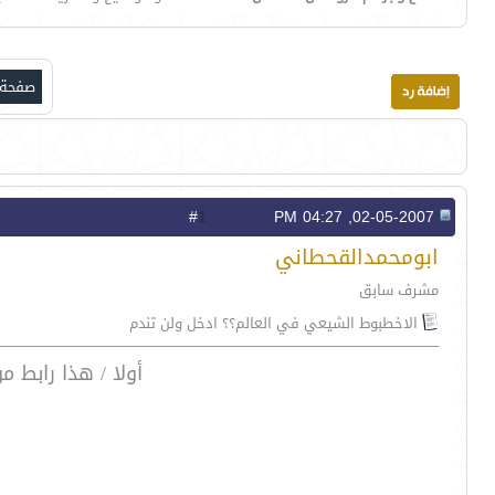
صفحة 1 من 
1
#
02-05-2007, 04:27 PM
ابومحمدالقحطاني
مشرف سابق
الاخطبوط الشيعي في العالم؟؟ ادخل ولن تندم
أولا / هذا رابط 