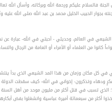
ل الجنة فالسلام عليكم ورحمة الله وبركاته، وأسأل الله تع
ته بجوار الحبيب الخليل محمد بن عبد الله صلى الله عليه وآ
ط الشيعي في العالم، وحديثي - أحبتي في الله- عبارة عن
ءاً كانوا من العلماء أو الأمراء أو العامة من الرجال والنسا
في كل مكان وزمان من هذا المد الشيعي الذي بدأ ينتشر
رٍ ودهاء وتذكرون- إخواني في الله- كيف سقطت الدولة الع
ه؛ الذي تسبب في قتل أكثر من مليون موحد من أهل السنة ف
ذوا أكثر من سبعمائة أميرة عباسية وانشغلوا بفض أبكارهن