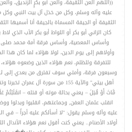
((اللهم العن الثقيفة، والعن أبو بكرٍِ الزنديق، و
عليه وآله وسلم، وكل من خذل آل بيت النبي وكل من
الثقيفة أو الجيفة المسماة بالجيفة أنا أسميها الثق
كان الزاني أبو بكر أو اللواط أبو بكر الأب الذي 
وأساس المعصية، وأساس فرقة أمة محمد صلى الله
وأولاهم إلى يوم الدين، لولا هؤلاء لما كان هذا ا
للتفرقة وللظلم، نعم هؤلاء الذين وضعوه هؤلاء، 
وسبعون فرقة، وأمتي سوف تفترق من بعدي إلى ثلاثة
أهل بيتي" والآية 155 من سورة آل عمران 
مَّاتَ أَوْ قُتِلَ – يعني بحالة موته أو قتله – انقَلَبْتُمْ عَل
انقلب عثمان العفن, وجماعتهم، انقلبوا وبدلوا ووض
عليه وآله وسلم يقول: "لا أسألكم عليه أجراً – في القرآن
أولاد الأصنام.. يعني كنت أقول نعم هؤلاء الأندال ا