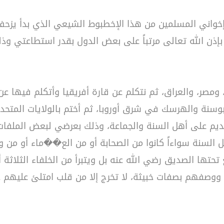
واني المسلمين من هذا الإخطبوط الشيعي الذي بدأ يزحف 
ن الله تعالى مرتباً على بعض الدول بقدر استطاعتي وذلك 
، ومصر، والعراق، ثم نتكلم عن قارة أفريقيا وأتكلم فيها ع
لبوسنة والهرسك في شرق أوروبا، ثم أختم بالولايات المتحدة 
قديم على أهل السنة والجماعة، وذلك بعرضي لبعض الملفات
 السنة سواءاً كانوا من الصحابة أو من الع��ماء أو من ول
حتها الصديق رضي الله عنه بل ويتبرأ من الخلفاء الثلاثة أ
ل ووصفهم بصفات خبيثة، لا تخرج إلا من قلب امتلئ عليهم حق