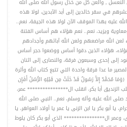
فن النعسل , والعن كل من خذل رسول الله صلى الله
شرهم في سقر خالدين إلى أبد الآبدين، لولا هذه
لله عليه بهذا الموقف الآن لولا هذه الجيفة، نعم..
 ومعاوية ويزيد، نعم.. نعم هؤلاء هم أساس الفتنة
لعن الله مراضعهم ولعن الله آبائهم وأجدادهم
ا هؤلاء، هؤلاء الذين دقوا أساس ووضعوا حجر أساس
هود إلى إحدى وسبعون فرقة، والنصارى إلى اثنان
 ما عدا فرقة واحدة التي تتبع كتاب الله وأثرة
َمَّدٌ إِلاَّ رَسُولٌ قَدْ خَلَتْ مِن قَبْلِهِ الرُّسُلُ أَفَإِن
َيْئًا َ} انقلب الزنديق أبا بكر، انقلب ال**************** عمر،
 صلى الله عليه وآله وسلم، نعم.. النبي صلى الله
 يا أبو بكر يا ابن الزنى يا عمر يا أولاد العواهر، يا
ق، وعمر ال**************** الذي أبو بكر كان يلوط