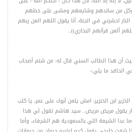
لا إله إلا الله، لأن هذا كان - أجلكم الله - على
عثمان وكل من ساندهم وشايعهم ومشى على خطهم
لنار احشرني في الجنة، أنا يقول اللهم العن ربهم
اللهم ألعن قرآنهم البخاري))..
يث أن هذا الطالب السني قال له: من شتم أصحاب
 الحاقد ما يلي:-
خزير ابن الخنزير، امش يلعن أبوك على عمر، يا كلب
الحمار يقول مريض مريض.. سيد هاشم تقول لي هذا
ا عدا الشيعة اللي بالسعودية هم الشرفاء، وأما
ا شفت خليجي يقول كده اعتبره حيوان من حيوانات