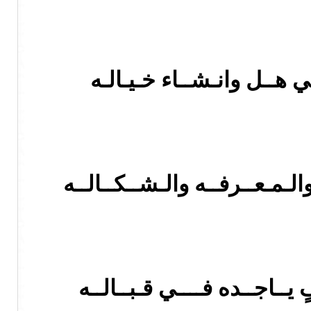
 هــل وانـشــاء خـيـالـه
لـمـعــرفــه والـشــكــالــه
ــاجــده فــــي قـبــالــه