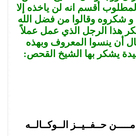
لمطلوب أقسم انه لن ياخذه إلا
 و شكروه وقالوا من فضل الله
شكر هذا الرجل الذي عمل عملاً
ال أن ينسوا المعروف وبهذه
يدة يشكر بها الشيخ القحص:
ــــن حــفــيــز الــوكــالــه