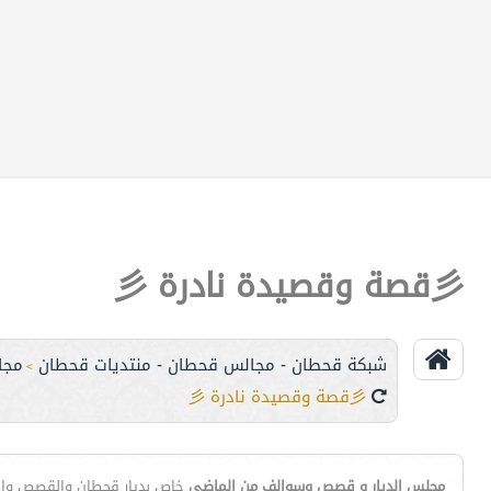
彡قصة وقصيدة نادرة 彡
شبكة قحطان - مجالس قحطان - منتديات قحطان
مجا
>
彡قصة وقصيدة نادرة 彡
مجلس الديار و قصص وسوالف من الماضي
خاص بديار قحطان والقصص والس