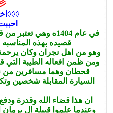
彡السلام عليكم ورحمة الله وب
◊◊◊اخو
احببت
في عام 1404ه وهي ت
قصيده بهذه المناسبه 
وهو من اهل نجران وكان يرحمة ا
ومن ظمن افعاله الطيبة التي 
قحطان وهما مسافرين من ن
السيارة المقابلة شخصين وتكس
ان هذا قضاء الله وقدرة ودف
وعندما علموا قبيلة ال برمان 