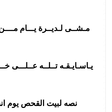
مـشــى لـديــرة يـــام مــــن
يـاسـايـقـه تــلــه عــلـــى خـ
نصه لبيت القحص يوم انت ل