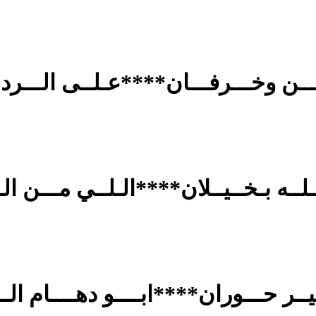
بـــــن وخـــرفـــان****عـلــى الـــر
ـلــه بـخــيــلان****الـلــي مـــن ا
يــر حـــوران****ابــــو دهــــام الــ