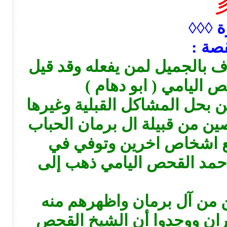
ة ◊◊◊
صة :
عتراف بالجميل لمن يفعله وقد قيل
اليامي ( ابو دهام )
ن بحل المشاكل القبلية وغيرها
ن من قبيلة ال برمان الحباب
ع اشخاص اخرين وتوفي في
 حمد القحص اليامي ذهب إلى
ن من آل برمان واظهرهم منه
جران ووجدوا أن الشيخ القحص