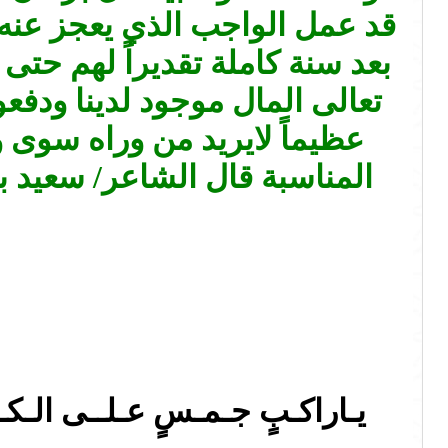
قد عمل الواجب الذي يعجز عنه ال
بعد سنة كاملة تقديراً لهم حت
تعالى المال موجود لدينا ودفعو
عظيماً لايريد من وراه سوى 
المناسبة قال الشاعر/ سعيد 
يـاراكـبٍ جـمـسٍ عـلــى الـكـيـ