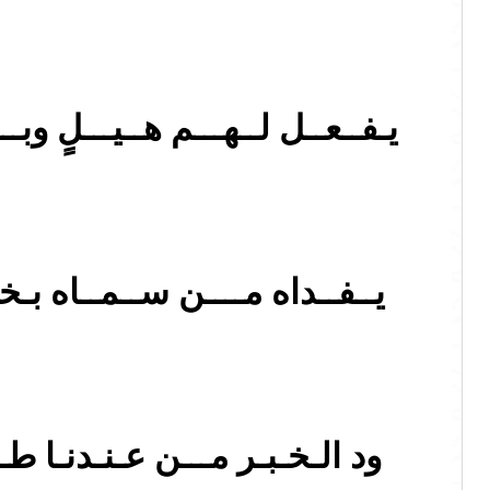
يـفــعــل لــهـــم هــيـــلٍ و
يــفــداه مــــن ســمــاه بـخ
ود الـخـبـر مـــن عـنـدنـا طـ