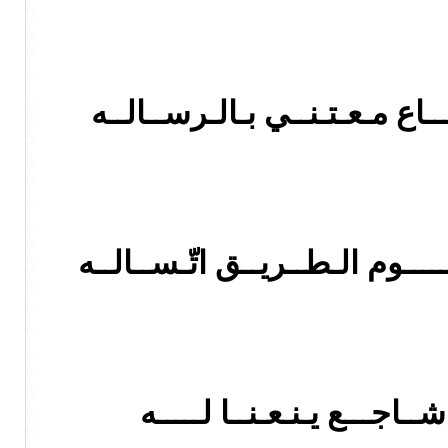
اع مـعـتـنــي بـالـرســالــه
ـــوم الـطــريــق اتّـســالــه
ـــع يـنـعـنــا لـــــه