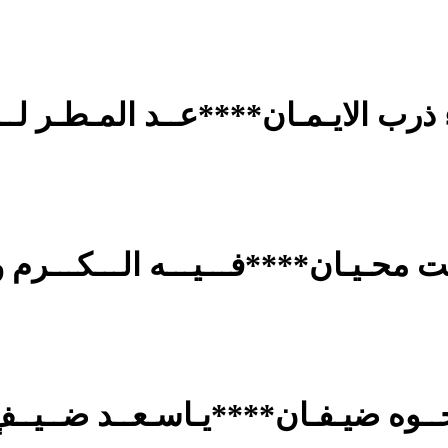
ذرب الايـمـان****عــد المـطـر لــي
 محـيـان****فـــيـــه الـــكـــرم وا
ــوه ضيـفـان****يـاسـعــد ضــيــفٍ ي