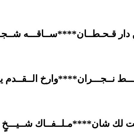
 دار قـحـطــان****ســاقـــه شــجـــ
ــــط نــجـــران****وارخ الــقــدم يــ
ك شان****مـلــفــاك شــيـــخٍ شــاج