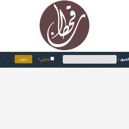
مرور :
تذكرني؟