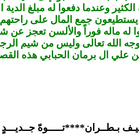
كثير وعندما دفعوا له مبلغ الدية ا
ى يستطيعون جمع المال على راحتهم
ا له ماله فوراً والألسن تعجز عن 
وجه الله تعالى وليس من شيم الرج
بن علي ال برمان الحبابي هذه القص
ف بـطــران****تـــــوهّ جــديـــدٍ مـ