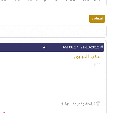
1
#
21-10-2012, 06:17 AM
غلاب الحبابي
عضو
彡قصة وقصيدة نادرة 彡