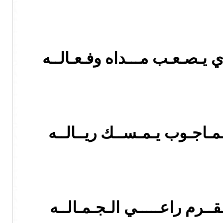
دي يـصـعـب مـــداه وفـعـالــه
لـمـاجـوب يـمـســك ريــالــه
قــرم راعـــــي الـجـمـالــه