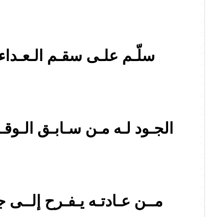
سلّـم علـى سقـم الـعـداء 
الجـود لـه مـن سـابـق الـوقـت
مــن عـادتـه يـفـرح إلــى ج