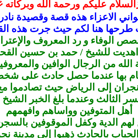
ركاته 彡
اني الاعزاء هذه قصة وقصيدة نادر
 طرحها هنا لكم حيث جرت
هذه الق
عتبر من قصص الوفاء و رد المعروف والإ
اهديت للشيخ / حمد بن حسين القحص 
لله من الرجال الوافين والمعروفي
قام بها عندما حصل حادث على شخصي
جران إلى الرياض حيث تصادموا م
ر الثالث وعندما بلغ الخبر الشيخ
أهل المتوفين وواساهم وافهمهم
ع لهم الدية وكفل الموقوفين بالسج
الحباب بالحادث ذهبوا إلى مدينة ن