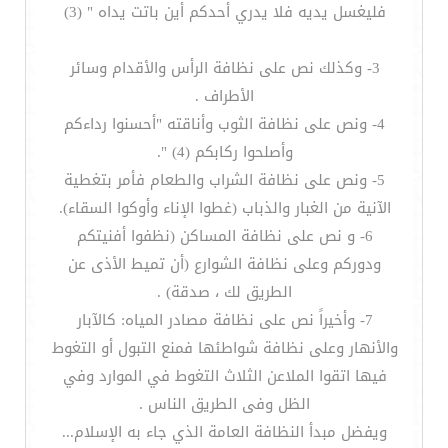
فليغسل يديه فلا يدري أحدكم أين باتت يداه " (3)
3- وكذلك نص على نظافة الرأس والأقدام وسائر
الأطراف .
4- ونص على نظافة الثوب وأناقته "أحسنوا رداءكم
وأصلحوا ركابكم (4) ".
5- ونص على نظافة الشراب والطعام فأمر بتغطية
الآنية من الغبار والذباب (غطوا الإناء وأوكوا السقاء).
6- و نص على نظافة المساكن (نظفوا أفنيتكم
ودوركم وعلى نظافة الشوارع (أن تميط الأذى عن
الطريق لك ، صدقة) .
7- وأخيراً نص على نظافة مصادر المياه: كالآبار
والأنهار وعلى نظافة شواطئها فمنع التبول أو التغوط
فيها اتقوا الملاعن الثلاث التغوط في الموارد وفي
الظل وفى الطريق الناس .
ويفضل مبدأ النظافة العامة الذي جاء به الإسلام...