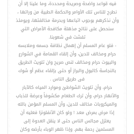
فيه قواعد واضحة وصريحة ومحددة، وما علينا إلا أن
نطرح للناس تلك الأوامر والحكمة الطبية من ورائها ،
وأن نذكرهم بوجوب اتباعها وبحرمة مخالفتها، ويومئذ
سنحصل على نتائج مذهلة مكافحة الأمراض التي
تفشت في شعوبنا.
- فلو عام المسلم أن إهمال نظافة جسمه وملابسه
حرام ومخالف للدين، وأن إلقاء القمامة في الشوارع
والبيوت حرام ومخالف لنص صريح وان تلويث الطريق
بالنجاسة كالبول والبراز أو حتى بإلقاء عظم أو شوك
فى طريق الناس .
حرام، وأن تلويث الشواطئ وموارد المياه كالآبار
والأنهار حرام، وأن ترك الطعام مكشوفاً وعرضة للذباب
والميكروبات مخالف للدين، وأن المسلم المؤمن بالله
إذا مرض بمرض معد ! ولو كان الأنفلونزا فعليه أن
يعتزل مجالس الناس حتى لا ينقل العدوة إلى
المسلمين رحمة بهم. وإذا ظهر الوباء بأرضه وكان