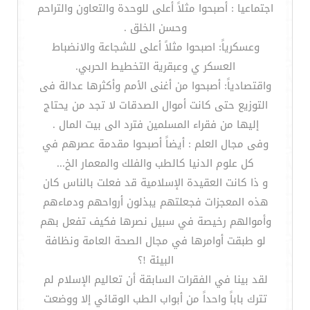
اجتماعيا : أصبحوا مثلاً أعلى للوحدة والتعاون والتراحم
وحسن الخلق .
وعسكرياً: اصبحوا مثلاً أعلى للشجاعة والانضباط
العسكر ي وعبقرية التخطيط الحربي.
واقتصادياً: أصبحوا من أغنى الأمم وأكثرها عدالة فى
التوزيع حتى كانت أموال الصدقات لا تجد من يحتاج
إليها من فقراء المسلمين فترد الى بيت المال .
وفى مجال العلم : أيضاً أصبحوا مقدمة عصرهم في
كل علوم الدنيا كالطب والفلك والمعمار الخ...
و ذا كانت العقيدة الإسلامية قد فعلت بالناس كان
هذه المعجزات فجعلتهم يبذلون أرواحهم ودماءهم
وأموالهم رخيصة في سبيل نصرها فكيف تفعل بهم
لو طبقت أوامرها في مجال الصحة العامة ونظافة
البيئة !؟
لقد بينا في الفقرات السابقة أن تعاليم الإسلام لم
تترك باباً واحداً من أبواب الطب الوقائي إلا ووضعت