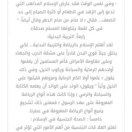
- وفي نفس الوقت فقد عارض الإسلام المذاهب التي
تدعو إلى الزهد في الطعام أو كثرة الصيام إلى حد
الضعف... فقال r لا صام من صام الدهر وقال أيضاً: "
فى كل لقمة يتناولها المسلم صدقة).
رابعاً: التربية البدنية:
لقد أهتم الإسلام بالرياضة والتربية البدنية... لكي
يخلق جيلاً قوي البدن قادراً على مشقة الحرب والجهاد
وعلى مقاومة الأمراض فأمر المسلمين أن يعلموا
أولادهم الرماية والسباحة وركوب الخيل، وفي ذلك
يقول r علموا أولا الكم الرماية ومروهم فليثبوا على
الخيل وثباً " ويقولr الولد على الوالد أن يعلمه الكتابة
والسباحة والرمي ) وإذا كانت هذه أنواع الرياضة
المعروفة على عهد الرسول r فمعنى ذلك تشجيع
جميع أنواع الرياضة المعروفة في عصرنا.
خامساً : الصحة الجنسية في الإسلام :
تعتبر العلا قات الجنسية من أهم الأمور التي تؤثر في