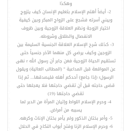
وهكذا
2- أيضاً أهتم الإسلام بتعليم الإنسان كيف يتزوج
ويبني أسرته فشجع على الزواج المبكر وبين كيفية
اختيار الزوجة ونظم العلاقة الزوجية وبين ظروف
الانفصال والطلاق وشروطه.
3- كذلك شرح الإسلام العلاقة الجنسية السليمة بين
الزوجين وكيف يرضي كل منهما الآخر جنسياً حتى
تستقيم الحياة الزوجية فعن جابر أن رسول الله r نهى
عن المواقعة قبل المداعبة " (المطالب العالية) ويقول
الرسولr (إذا جامع) أحدكم أهله فليصدقها... ثم إذا
قضى حاجته قبل أن تقضي حاجتها فلا يعجلها حتى
تقضي حاجتها (19)
4- وحرم الإسلام اللواط وإتيان المرأة من الدبر لما
يسببه من أمراض.
5- وأمر بختان الذكور ولم يأمر بختان الإناث وكرهه.
6- وحرم الإسلام الزنا وفتح أبواب النكاح في الحلال