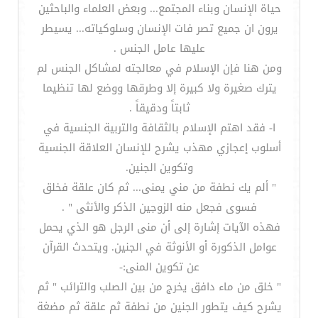
حياة الإنسان وبناء المجتمع... وبعض العلماء والباحثين
يرون ان جميع تصر فات الإنسان وسلوكياته... يسيطر
عليها عامل الجنس .
ومن هنا فإن الإسلام في معالجته لمشاكل الجنس لم
يترك صغيرة ولا كبيرة إلا وطرقها ووضع لها تنظيما
ثابتاً ودقيقاً .
ا- فقد اهتم الإسلام بالثقافة والتربية الجنسية في
أسلوب إعجازي مهذب يشرح للإنسان العلاقة الجنسية
وتكوين الجنين.
" ألم يك نطفة من مني يمنى... ثم كان علقة فخلق
فسوى فجعل منه الزوجين الذكر والأنثى " .
فهذه الآيات إشارة إلى أن منى الرجل هو الذي يحمل
عوامل الذكورة أو الأنوثة في الجنين. ويتحدث القرآن
عن تكوين المنى:-
" خلق من ماء دافق يخرج من بين الصلب والترائب " ثم
يشرح كيف يتطور الجنين من نطفة ثم علقة ثم مضغة