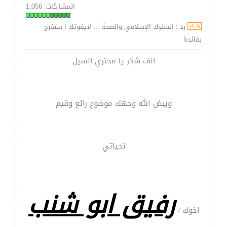
المشاركات: 1,056
رد : السلوك الإسلامي والصحة ... لايفوتك ! ستخرج
بفائدة
الف شكر يا محتري السيل
وبيض الله وجهك موضوع رائع وقيم
تحياتي
رفيق ابو شنب
اخوك /