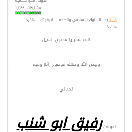
الدولة: المزاحـــــــمية
المشاركات: 1,056
رد : السلوك الإسلامي والصحة ... لايفوتك ! ستخرج
بفائدة
الف شكر يا محتري السيل
وبيض الله وجهك موضوع رائع وقيم
تحياتي
رفيق ابو شنب
اخوك /