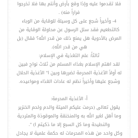
فلا تقدموا عليه وإذا وقع بأرض وأنتم بها فلا تخرجوا
فراراً منه) .
4- وأخيراً شجع على كل وسيلة للوقاية من الوباء
كالتطعيم فقد سئل الرسول عن محاولة الوقاية من
المرض بالأدوية هل يمنع ذلك من قدر الله؟ فقال (بل
هي من قدر الله).
ثالثاً: علم التغذية في الإسلام:
لقد اهتم الإسلام بغذاء المسلم من ثلاث نواح فبين
له أولاً الأغذية المحرمة لضررها وبين ا" الأغذية الحلال
وشجع عليها وأخيراً نظم له عادات الغذاء ومواعيده.
أ- الأغذية المحرمة:
يقول تعالى (حرمت عليكم الميتة والدم ولحم الخنزير
وما أهل لغير الله به والمنخنقة والموقوذة والمتردية
والنطيحة وما كل السبع إلا ما ذكيتم ا) ".
وكل واحد من هذه المحرمات له حكمة علمية لا يجادل