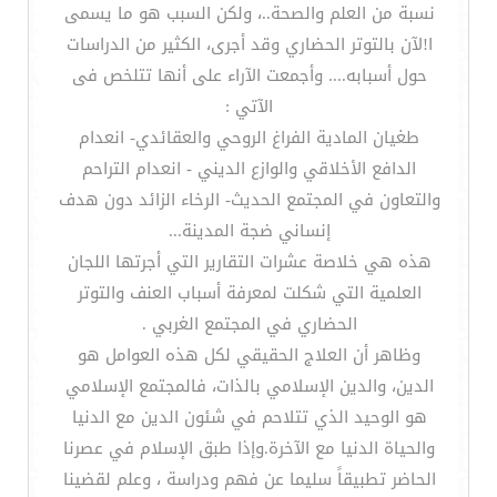
نسبة من العلم والصحة..، ولكن السبب هو ما يسمى
ا!لآن بالتوتر الحضاري وقد أجرى، الكثير من الدراسات
حول أسبابه.... وأجمعت الآراء على أنها تتلخص فى
الآتي :
طغيان المادية الفراغ الروحي والعقائدي- انعدام
الدافع الأخلاقي والوازع الديني - انعدام التراحم
والتعاون في المجتمع الحديث- الرخاء الزائد دون هدف
إنساني ضجة المدينة...
هذه هي خلاصة عشرات التقارير التي أجرتها اللجان
العلمية التي شكلت لمعرفة أسباب العنف والتوتر
الحضاري في المجتمع الغربي .
وظاهر أن العلاج الحقيقي لكل هذه العوامل هو
الدين، والدين الإسلامي بالذات، فالمجتمع الإسلامي
هو الوحيد الذي تتلاحم في شئون الدين مع الدنيا
والحياة الدنيا مع الآخرة.وإذا طبق الإسلام في عصرنا
الحاضر تطبيقاً سليما عن فهم ودراسة ، وعلم لقضينا