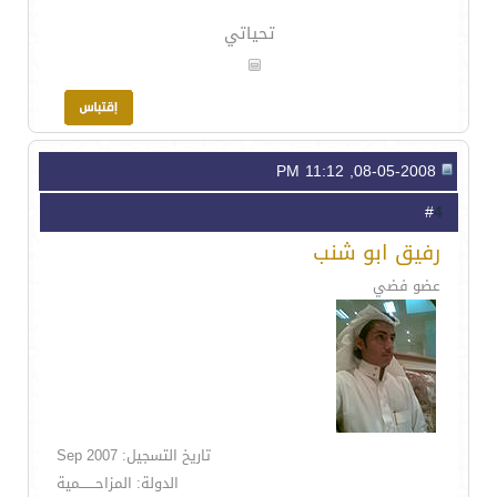
تحياتي
08-05-2008, 11:12 PM
4
#
رفيق ابو شنب
عضو فضي
تاريخ التسجيل: Sep 2007
الدولة: المزاحـــــــمية