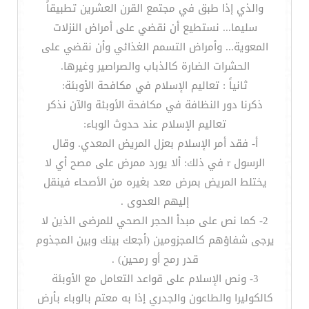
والذي إذا طبق في مجتمع القرن العشرين تطبيقاً
سليما... نستطيع أن نقضي على أمراض النزلات
المعوية... وأمراض التسمم الغذائي وأن نقضي على
الحشرات الضارة كالذباب والصراصير وغيرها.
ثانياً : تعاليم الإسلام في مكافحة الأوبئة:
ذكرنا دور النظافة في مكافحة الأوبئة والآن نذكر
تعاليم الإسلام عند حدوث الوباء:
أ- فقد أمر الإسلام بعزل المريض المعدي. وقال
الرسول r في ذلك: ألا يورد ممرض على مصح أي لا
يختلط المريض بمرض معد بغيره من الأصحاء فينقل
إليهم العدوى .
2- كما نص على مبدأ الحجر الصحي للمرضى الذين لا
يرجى شفاؤهم كالمجزومين (أجعك بينك وبين المجذوم
قدر رمح أو رمحين) .
3- ونص الإسلام على قواعد التعامل مع الأوبئة
كالكوليرا والطاعون والجدري إذا به معتم بالوباء بأرض