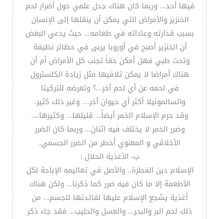
فيها أحد... وربما كان هناك جدل علمي حول أضرار لحم
الخنزير والأمراض التي يمكن أن ينقلها إلى الإنسان
بسبب قذارته وعاداته في طعامه... حيث يدعي البعض
أن الخنزير أصبح في أوروبا يربى في حظائر نظيفة
وتحت طبي فهل أمكن حقاً تجنب كل الأمراض أم أن
هناك أمراضا لا يمكن تلافيها مثل زيادة الكلسترول
في لحمه عن أي لحم آخر...؟ وتعرضه للتركيتا
والسالمونيلا أكثر أي حيوان آخر… وغير ذلك كثير.
وقد حرم الإسلام الخمر أيضاً... قليلها... وكثيرها.،..
وضرر الخمر لا يختلف فيه اثنان... وربما كان الضرر
الأخلاقي و المعنوي أخطر من الضرر الجسمي.
ب- الأغذية الحلال :
الإسلام دين الفطرة.. والأصل في تعاليمه الإباحة لكل
الأطعمة إلا ما كان فيه ضرر كما ذكرنا... ولكن هناك
أغذية يشجع الإسلام عليها لفائدتها للجسم... من
ذلك لحم البر والبحر... والعسل والحليب... فقد جاء ذكر