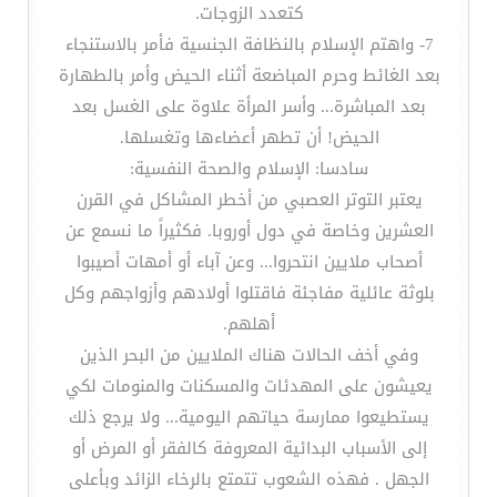
كتعدد الزوجات.
7- واهتم الإسلام بالنظافة الجنسية فأمر بالاستنجاء
بعد الغائط وحرم المباضعة أثناء الحيض وأمر بالطهارة
بعد المباشرة... وأسر المرأة علاوة على الغسل بعد
الحيض! أن تطهر أعضاءها وتغسلها.
سادسا: الإسلام والصحة النفسية:
يعتبر التوتر العصبي من أخطر المشاكل في القرن
العشرين وخاصة في دول أوروبا. فكثيراً ما نسمع عن
أصحاب ملايين انتحروا... وعن آباء أو أمهات أصيبوا
بلوثة عائلية مفاجئة فاقتلوا أولادهم وأزواجهم وكل
أهلهم.
وفي أخف الحالات هناك الملايين من البحر الذين
يعيشون على المهدئات والمسكنات والمنومات لكي
يستطيعوا ممارسة حياتهم اليومية... ولا يرجع ذلك
إلى الأسباب البدائية المعروفة كالفقر أو المرض أو
الجهل . فهذه الشعوب تتمتع بالرخاء الزائد وبأعلى