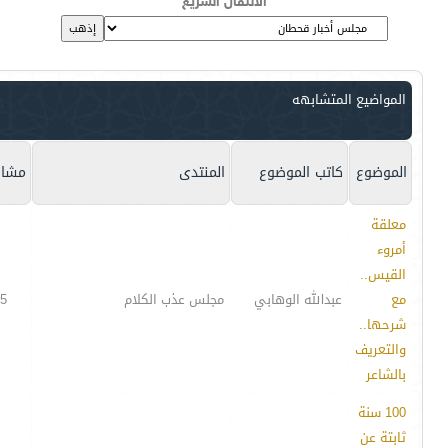
الانتقال السريع
المواضيع المتشابهه
الموضوع
كاتب الموضوع
المنتدى
مشار
معلقة
أمروء
القيس..
مع
عبدالله الوهابي
مجلس عذب الكلام
5
شرحها..
والتعريف
بالشاعر
100 سنة
ثابتة عن