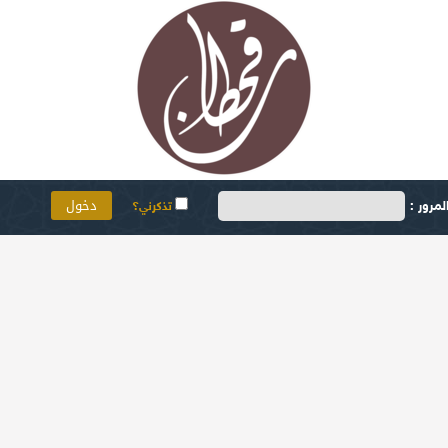
مرور :
تذكرني؟