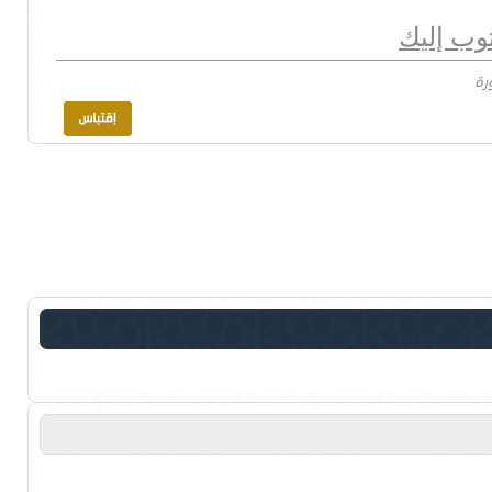
توب إليك
رة