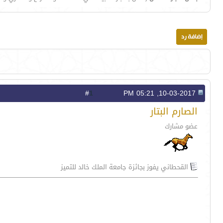
1
#
10-03-2017, 05:21 PM
الصارم البتار
عضو مشارك
القحطاني يفوز بجائزة جامعة الملك خالد للتميز