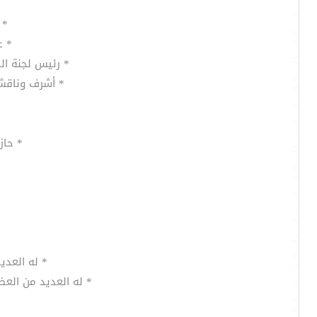
* 
* ع
* رئيس لجنة ال
* أشرف وناقش 
* حاز
* له العديد
* له العديد من الع