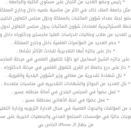
* رئيس وعضو العديد من اللجان على مستوى الكلية والجامعة .
مثل جامعة الملك خالد في اكثر من مناسبة علميه داخل وخارج المملكة
ضو لجنة عمداء شؤون المكتبات بالمملكة ودوّل مجلس التعاون الخليج
خطة الاستراتيجية لعمادات شؤون المكتبات بدول مجلس التعاون لدول ال
العديد من طلاب وطالبات الدراسات العليا ماجستير ودكتوراه داخل وخ
* حضر العديد من المؤتمرات العلمية داخل وخارج المملكة .
* حاز على جائزة أبها التقديرية للباحث الأكثر نشاطا .
 على جائزه الشيخ اسماعيل ابو دَاوُدَ للتفوق العلمي في مرحلة الماجست
* حاز على درع جامعة ام القرى للتفوق العلمي في مرحلة الدكتوراه .
* نال شهادة تقديرية من معالي وزير الشؤون البلدية والقروية .
* نال العديد من الجوائز والشهادات التقديريه في مناسبات متعددة .
* عَمِل عضواً في المجلس البلدي في أمانة منطقه عسير .
* عمل عضوًا في لجنة الأهالي بمنطقة عسير .
 من المؤلفات والبحوث العلمية في مجال الادارة التربويه وإدارة التعليم
ضويات حاليًا في مؤسسات المجتمع المدني والجمعيات الخيرية على م
‏من جهاز الـ iPhone الخاص بي