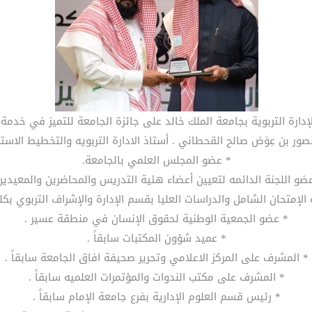
دارة التربوية بجامعة الملك خالد على جائزة الجامعة للتميز في خدمة ا
صور بن عِوَض صالح القحطاني . أستاذ الادارة التربويه والتخطيط الاستر
* عضو المجلس العلمي بالجامعة.
ضو اللجنة الدائمه لتعيين أعضاء هئية التدريس والمحاضرين والمعيدين
الإمتحان الشامل والدراسات العليا بقسم الإدارة والإشراف التربوي بكلية
* عضو الجمعية الوطنية لحقوق الإنسان في منطقة عسير .
* عميد شؤون المكتبات سابقاً .
* المشرف على المركز الاعلامي وتحرير صحيفة افاق الجامعة سابقاً .
* المشرف على مكتب الندوات والمؤتمرات العلميه سابقاً .
* رئيس قسم العلوم الإدارية بفرع جامعة الإمام سابقاً .