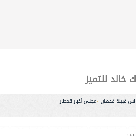
 خالد للتميز
لس قبيلة قحطان
مجلس أخبار قحطان
>
رها)