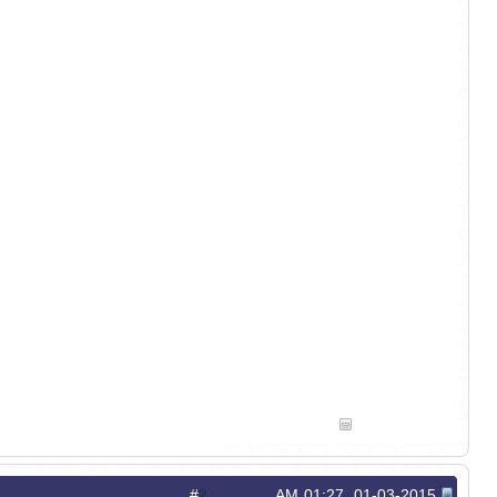
2
#
01-03-2015, 01:27 AM