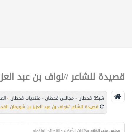
قصيدة للشاعر //نواف بن عبد الع
شبكة قحطان - مجالس قحطان - منتديات قحطان
المج
>
قصيدة للشاعر //نواف بن عبد العزيز بن شويمان القح
مجلس عذب الكلام
مختارات الأعضاء والقصائد المنقوله