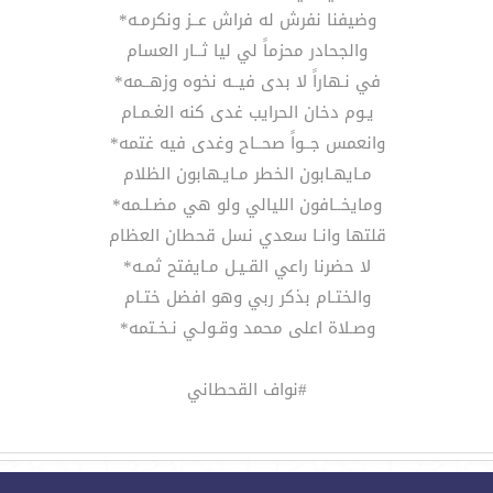
وضيفنا نفرش له فراش عــز ونكرمـه*
والجحادر محزماً لي ليا ثــار العسام
في نـهاراً لا بدى فيــه نخوه وزهــمه*
يـوم دخان الحرايب غدى كنه الغـمـام
وانعمس جــواً صحــاح وغدى فيه غتمه*
مـايهـابون الخطر مـايـهابون الظلام
ومايخــافون الليالي ولو هي مضـلـمه*
قلتها وانـا سعدي نسل قحطان العظام
لا حضرنا راعي القـيـل مـايفتح ثمـه*
والختـام بذكر ربي وهو افضل ختـام
وصـلاة اعلى محمد وقـولـي نـخـتمه*
#نواف القحطاني