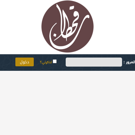
مرور :
تذكرني؟