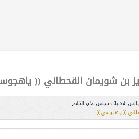
زيز بن شويمان القحطاني (( ياهجوس
الس الأدبية
مجلس عذب الكلام
>
طاني (( ياهجوسي ))