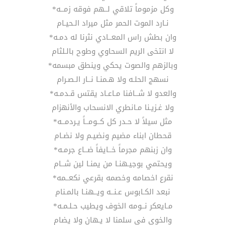
وكل مزموماً تلاقي لــهم فوقه زمــه*
نـارد الموت الحمر مثل ميراد الـحيـام
وان بطش راس المعــادي نثرنا له دمـه*
لا انتخى الريم السحاوي وطوح بالـلثام
وبالزهم والصوت يحكي وينطق مبسمه*
نسهج الحلـه ولا هـمنـا نــار الـصـرام
والعدو لا شــافنا مـاعـاد يقتس قـدمـه*
ولا غـزيـنا مـانطري الانسحاب والأنهزام
مثل سيلاً لا حـدر كل كــومــاً يـردمــه*
قحطان ابناء مضيم ونضيـم ولا نضـام
وان زبنهم مجرماً خــايفاً ضــاع جرمـه*
ويحتمي بوجيـهنـا من يمنـا لين شــام
نقرع اخصامه وخصمه بقرعي نكعــمه*
نبعد الكـابوس عـنــه ويــهنـا بالمـنام
مـايعكر نــومه الخوف ويطيب حـلـمـه*
والخوي في سلمنا لا يـهان ولا يضام