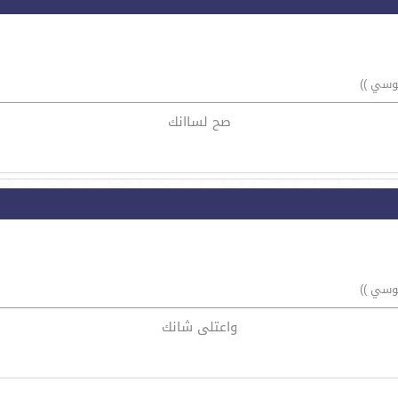
جوسي ))
صح لساانك
جوسي ))
واعتلى شانك