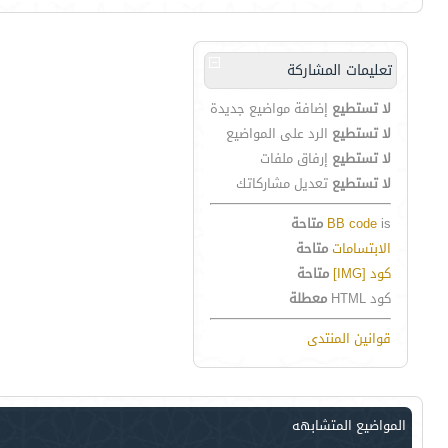
تعليمات المشاركة
لا تستطيع
إضافة مواضيع جديدة
لا تستطيع
الرد على المواضيع
لا تستطيع
إرفاق ملفات
لا تستطيع
تعديل مشاركاتك
is
BB code
متاحة
الابتسامات
متاحة
كود [IMG]
متاحة
كود HTML
معطلة
قوانين المنتدى
المواضيع المتشابهه