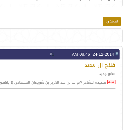
1
#
24-12-2014, 08:46 AM
فلاح ال سعد
عضو جديد
قصيدة للشاعر //نواف بن عبد العزيز بن شويمان القحطاني (( ياهجو