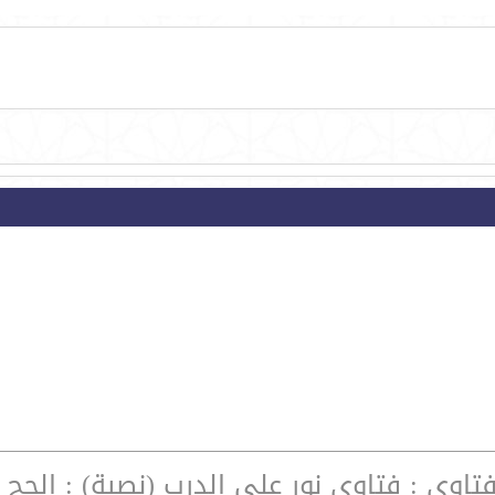
فتاوى : فتاوى نور على الدرب (نصية) : الحج 