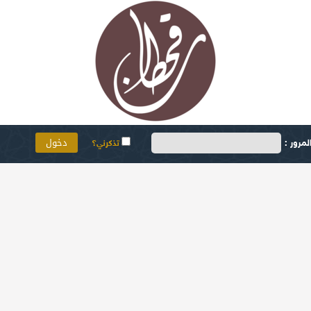
مرور :
تذكرني؟