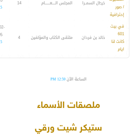
05
خيــّال السمــرا
المجلس الـــــعــــــــام
14
/ صور
25
إحترافية
في بيت
02-
601
05
خالد بن فردان
ملتقى الكتاب والمؤلفين
4
كانت لنا
15
ايام
الساعة الآن
12:59 PM
ملصقات الأسماء
ستيكر شيت ورقي