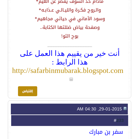
مادام حد الشوف يقصر عن الغيم*
والـروح فكـرة والليـالـي عـذابـه*
وسود الأماني في حياتي مجاهيم*
وصفحة بياض ضللتها الكتابة..
بوح التو!
__________________
أنت خير من يقييم هذا العمل على
هذا الرابط :
http://safarbinmubarak.blogspot.com
29-01-2015, 04:30 AM
233
#
سفر بن مبارك