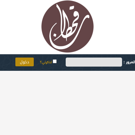
مرور :
تذكرني؟