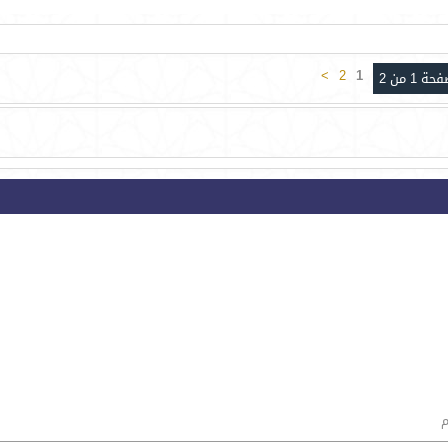
>
2
1
حة 1 من 2
م