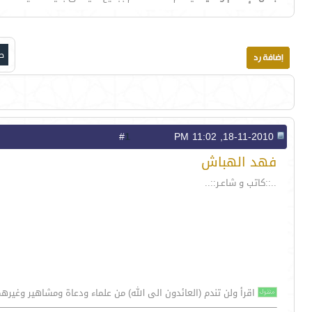
صف
1
#
18-11-2010, 11:02 PM
فهد الهباش
..::كاتب و شاعـر::..
اقرأ ولن تندم (العائدون الى الله) من علماء ودعاة ومشاهير وغيره