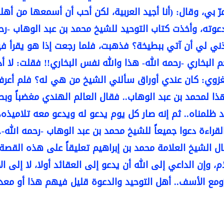
 بي، وقال: (أنا أجيد العربية، لكن أحب أن أسمعها من أهله
وته، وأخذت كتاب التوحيد للشيخ محمد بن عبد الوهاب -رحمه
ني لي أن آتي ببطيخة؟ فذهبت، فلما رجعت إذا هو يقرأ في
م البخاري -رحمه الله- هذا والله نفس البخاري!! فقلت: لا 
لغزوي: كان عندي أوراق سألني الشيخ من هي له؟ فلم أعرف
ا لمحمد بن عبد الوهاب.. فقال العالم الهندي مغضباً وبصو
 ظلمناه.. ثم إنه صار كل يوم يدعو له ويدعو معه تلاميذه، 
لقراءة دعوا جميعاً للشيخ محمد بن عبد الوهاب -رحمه الله-.
ل الشيخ العلامة محمد بن إبراهيم تعليقاً على هذه القصة
، وإن الداعي إلى الله أن يدعو إلى العقائد أولا، لا إلى ال
ومع الأسف.. أهل التوحيد والدعوة قليل فيهم هذا أو معدو