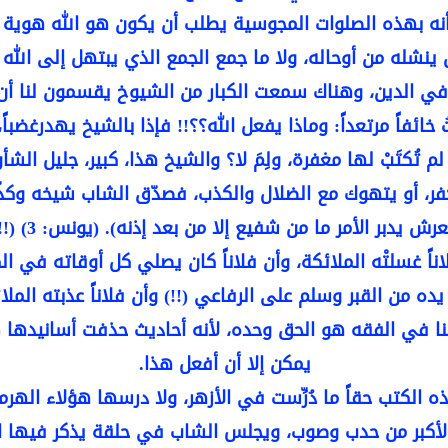
نه بهذه الصلوات المجوسية يطلب أن يكون هو الله هوية وم
 ينشله من أوحاله، ولا ما جمع الجمع الذي يبتهل إلى الله 
 الدين، وهناك سمعت الكبار من الشيوخ يقسمون لنا أن (
 خائفاً مرتعداً: وماذا يفعل الله؟؟!! فإذا بالشيخ يهدرغضب
كتَبْ لها مغفرة، ولِمَ لا؟ والشيخ هذا، كبير، جليل الشأن
فر، أو يتهوك مع الضلال والكذب، فصدّق الشاب شيخه وكذّب
عرش يدبر الأمر ما من شفيع إلا من بعد إذنه). (يونس: 3) (!!)
اً غسلتْه الملائكة، وأن فلاناً كان يصلي كل أوقاته في ا
يده من القبر وسلم على الرفاعي (!!) وأن فلاناً عذبته الم
ا في الفقه هو الحق وحده، لأنه أحاديث حذفت أسانيدها (!!)
يمكن إلا أن أفعل هذا.
كتب حقاً ما دُرِّست في الأزهر، ولا درسها هؤلاء الهرمون 
الأكبر من حدب وصوب، ويجلس الشاب في حلقة يذكر فيها الص