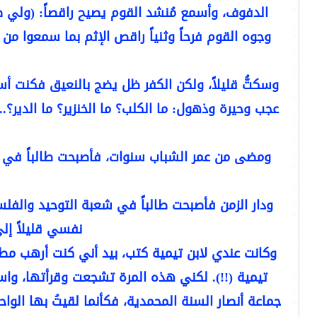
الدفوف، وأسمع مُنشد القوم يصيح راقصاً: (ولي صن
وجوه القوم فرحاً وثنياً راقص الإثم بما سمعوا من
وسكتُّ قليلاً، ولكن الكفر ظل يضج بالنعيق فكنت أ
عجب وحيرة وذهول: ما الكلب؟ ما الخنزير؟ ما الدير؟.
ومضى من عمر الشباب سنوات، فأصبحت طالباً في ك
ودار الزمن فأصبحت طالباً في شعبة التوحيد والف
نفسي قليلاً إلى 
وكانت عندي لابن تيمية كتب، بيد أني كنت أرهب مط
تيمية (!!). لكني هذه المرة تشجعت وقرأتها، واست
جماعة أنصار السنة المحمدية، فكأنما لقيتُ بها الو