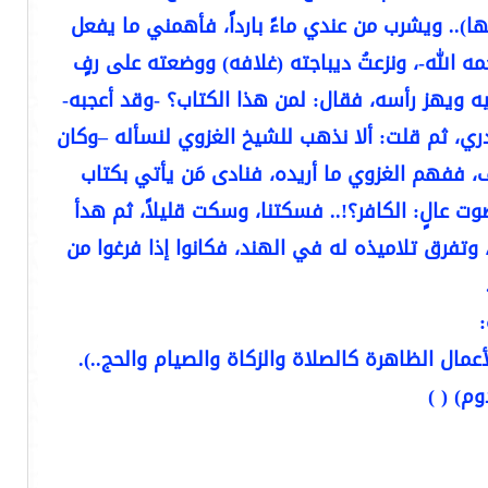
ا).. ويشرب من عندي ماءً بارداً، فأهمني ما يفعل
 الله-، ونزعتُ ديباجته (غلافه) ووضعته على رفٍ
ه ويهز رأسه، فقال: لمن هذا الكتاب؟ -وقد أعجبه-
أدري، ثم قلت: ألا نذهب للشيخ الغزوي لنسأله –وكان
، ففهم الغزوي ما أريده، فنادى مَن يأتي بكتاب
ت عالٍ: الكافر؟!.. فسكتنا، وسكت قليلاً، ثم هدأ
وتفرق تلاميذه له في الهند، فكانوا إذا فرغوا من
:
أعمال الظاهرة كالصلاة والزكاة والصيام والحج..).
م) ( )