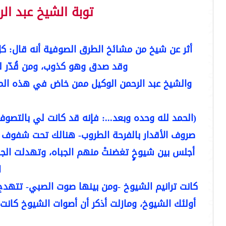
توبة الشيخ عبد ال
أثر عن شيخ من مشائخ الطرق الصوفية أنه قال: كل 
وقد صدق وهو كذوب، ومن قُدّر ل
والشيخ عبد الرحمن الوكيل ممن خاض في هذه المس
(الحمد لله وحده وبعد...: فإنه قد كانت لي بالتص
صروف الأقدار بالفرحة الطروب- هنالك تحت شفوف ال
أجلس بين شيوخٍ تغضنتْ منهم الجباه، وتهدلت الج
ا
كانت ترانيم الشيوخ -ومن بينها صوت الصبي- تتهدج ت
أولئك الشيوخ، ومازلت أذكر أن أصوات الشيوخ كانت ت