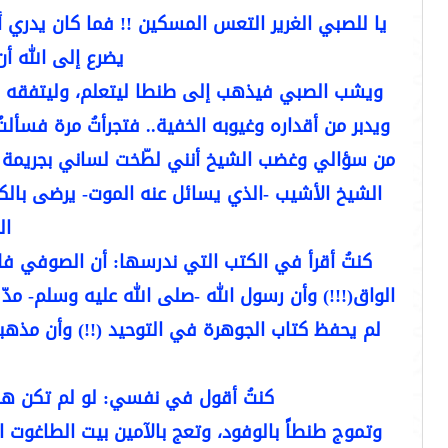
يا للصبي الغرير التعس المسكين !! فما كان يدري أ
يضرع إلى الله أن
ويشب الصبي فيذهب إلى طنطا ليتعلم، وليتفقه في
ويدبر من أقداره وغيوبه الخفية.. فتجرأتُ مرة فسألتُ
من سؤالي وغضب الشيخ أنني لطّخت لساني بجريمة لم تُ
الشيخ الأشيب -الذي يسائل عنه الموت- يرضى بالك
ال
كنتُ أقرأ في الكتب التي ندرسها: أن الصوفي فلان
الواق(!!!) وأن رسول الله -صلى الله عليه وسلم- مدّ 
لم يحفظ كتاب الجوهرة في التوحيد (!!) وأن مذهبن
كنتُ أقول في نفسي: لو لم تكن هذه ال
وتموج طنطاً بالوفود، وتعج بالآمين بيت الطاغوت 