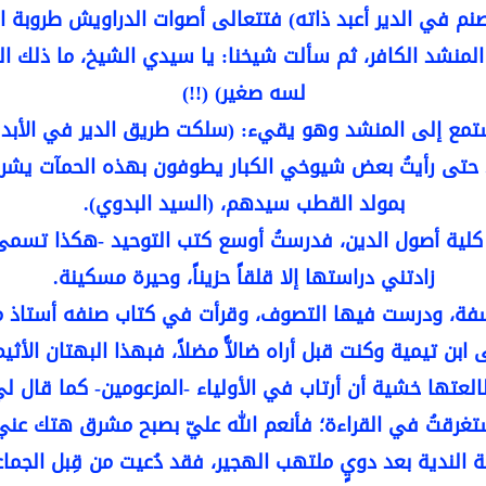
م في الدير أعبد ذاته) فتتعالى أصوات الدراويش طروبة الصي
 المنشد الكافر، ثم سألت شيخنا: يا سيدي الشيخ، ما ذلك ا
لسه صغير) (!!)
ستمع إلى المنشد وهو يقيء: (سلكت طريق الدير في الأبدية
. حتى رأيتُ بعض شيوخي الكبار يطوفون بهذه الحمآت يشربون 
بمولد القطب سيدهم، (السيد البدوي).
لية أصول الدين، فدرستُ أوسع كتب التوحيد -هكذا تسمى- 
زادتني دراستها إلا قلقاً حزيناً، وحيرة مسكينة.
لسفة، ودرست فيها التصوف، وقرأت في كتاب صنفه أستاذ م
ابن تيمية وكنت قبل أراه ضالاًّ مضلاً، فبهذا البهتان الأثيم
العتها خشية أن أرتاب في الأولياء -المزعومين- كما قا
غرقتُ في القراءة؛ فأنعم الله عليّ بصبح مشرق هتك عني حُ
احة الندية بعد دويٍ ملتهب الهجير، فقد دُعيت من قِبل الج