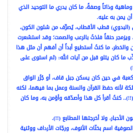
اهية وذاتاً وصفةً، ما كان يدري ما التوحيد الذي
أن يمن به عليه.
البدوي) قطب الأقطاب، يُصرِّف من شئون الكون،
اً، ويزمجر حنقاً فلذتُ بالرعب والصمت؛ وقد استشعرت
 والخطر، ما كنتُ أستطيع أبداً أن أفهم أن مثل هذا
 ما كان يتلو قبل من آيات الله: (ثم استوى على
لكعبة في حين كان يسكن جبل قاف، أو جُزُر الواق
لائكة لأنه حفظ القرآن والسنة وعمل بما فيهما، لكنه
.. كنتُ أقرأ كل هذا وأصدّقه وأؤمن به، وما كان
الأحبار، ولا أخرجتها المطابع (!!).
وفية اسم بخنّات الأنوف، ورجّات الأرداف ووثنية