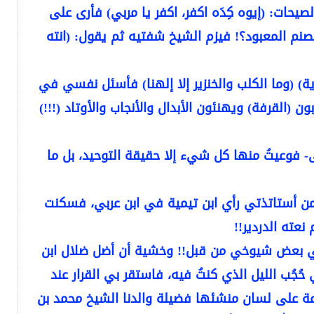
حات: (إيوه كِدَه اكفر، اكفر يا مربي) فأرى على
لصنم المعبود؟! فيزم الشيخ شفتيه ثم يقول: (انته
) (وما الكلب والخنزير إلا إلهنا) فأسئل نفسي في
(القرفة) ويهنئون الأبدال والأنجاب والأوتاد (!!!)
فوعيتُ منها كل شيء إلا حقيقة التوحيد، بل ما
ن أستاتذتي رأي ابن تيمية في ابن عربي، فسكنت
 نعته الدردير!!
ل لي بعض شيوخي من قبل!! وخشية أن أضل ضلال ابن
جُب الليل الذي كنتُ فيه، فاستقر بي القرار عند
ماعة على لسان منشئها فضيلة والدنا الشيخ محمد بن