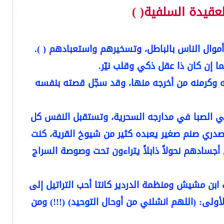
عقيدة السلفية( )
موال الناس بالباطل، وتسخيرهم واستعبادهم ( ).
إن كان ذا عقل ذكي وقلب نيّر.
 وكرمنه من أخرجه منها، وقد سجّل قصته بنفسه
 بي الصبا في مدارجه السحرية، وتستقبل النفس كل
 صدري صنم صغير يعبده كثير من شيوخ القرية، كنت
سادهم نحولاً ذابلاً يتراءون تحت وصوصة السراج
 ابن مشيش ومنظمة الدردير كانتا أحب التراتيل إلى
أولى: (اللهم انشلني من أوحال التوحيد) (!!!) ومن