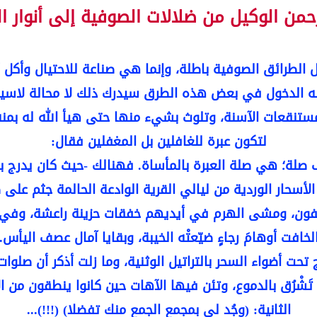
رحمن الوكيل من ضلالات الصوفية إلى أنوار ال
الطرائق الصوفية باطلة، وإنما هي صناعة للاحتيال وأكل أ
ه الدخول في بعض هذه الطرق سيدرك ذلك لا محالة لاسيما 
تنقعات الآسنة، وتلوث بشيء منها حتى هيأ الله له بمنه
لتكون عبرة للغافلين بل المغفلين فقال:
وف صلة؛ هي صلة العبرة بالمأساة. فهنالك -حيث كان يدرج
أسحار الوردية من ليالي القرية الوادعة الحالمة جثم على
فون، ومشى الهرم في أيديهم خفقات حزينة راعشة، وفي أج
لخافت أوهامَ رجاءٍ ضيّعتْه الخيبة، وبقايا آمال عصف اليأس.
حت أضواء السحر بالتراتيل الوثنية، وما زلت أذكر أن صلوات
َشْرُق بالدموع، وتئن فيها الآهات حين كانوا ينطقون من ال
الثانية: (وجُد لي بمجمع الجمع منك تفضلا) (!!!)...