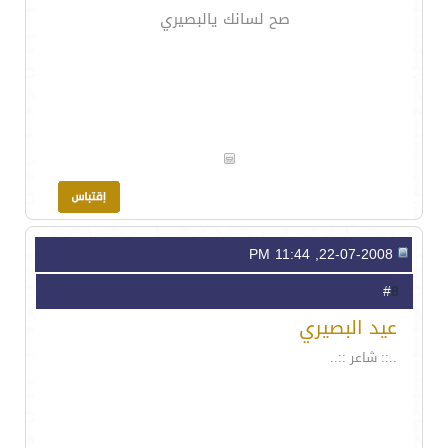
صح لسانك يالبصيري
22-07-2008, 11:44 PM
8
#
عيد البصيري
..:: شاعر ::..