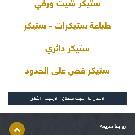
ستيكر شيت ورقي
طباعة ستيكرات - ستيكر
ستيكر دائري
ستيكر قص على الحدود
الاتصال بنا
-
شبكة قحطان
-
الأرشيف
-
الأعلى
روابط سريعه