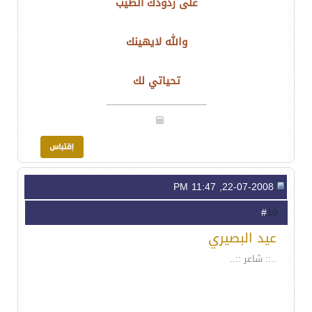
على ردودك الطيب
والله لايهينك
تحياتي لك
__________________
22-07-2008, 11:47 PM
10
#
عيد البصيري
..:: شاعر ::..