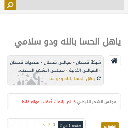
التسجيل
الأعضاء
التحكم
ياهل الحسا بالله ودو سلامي
اتصل بنا
شبكة قحطان - مجالس قحطان - منتديات قحطان
المجالس الأدبية
مـجـلـس الـشـعـر الـنـبـطـي
>
>
ياهل الحسا بالله ودو سلامي
مـجـلـس الـشـعـر الـنـبـطـي
خـــــاص بقصائد أعضاء الموقع فقط
>
2
1
صفحة 1 من 2