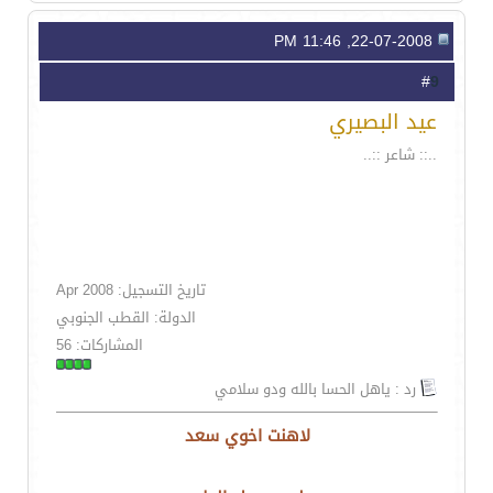
22-07-2008, 11:46 PM
9
#
عيد البصيري
..:: شاعر ::..
تاريخ التسجيل: Apr 2008
الدولة: القطب الجنوبي
المشاركات: 56
رد : ياهل الحسا بالله ودو سلامي
لاهنت اخوي سعد