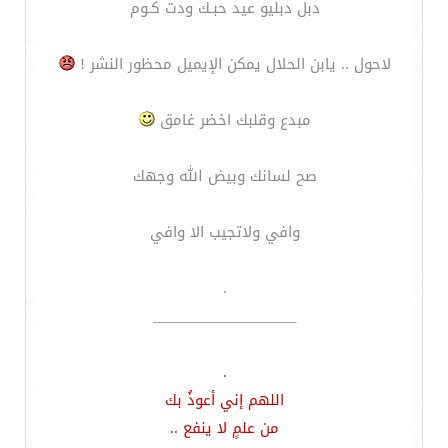
دبل دبليو عيد حبـك ودت كـوم
لاحول .. يابن الحلال يمكن الإيميل محظور النشر !
مبدع وقلبك اخضر غامق
صح لسانك وبيض الله وجهك
وافي ولاتجيب الا وافي
.
__________________
.
اللهم إني أعوذُ بك
من علمٍ لا ينفع ..