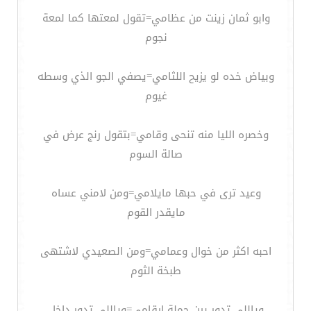
وابو ثمان زينت من عظامي=تقول لمعتها كما لمعة
نجوم
وبياض خده لو يزيح اللثامي=يصفي الجو الذي وسطه
غيوم
وخصره الليا منه تنحى وقامي=بتقول رنج عرض في
صالة السوم
وعيد ترى في حبها مايلامي=ومن لامني عساه
مايقدر القوم
احبه اكثر من خوال وعمامي=ومن الصعيدي لاشتهى
طبخة الثوم
وياللي تدور بين جملة ارقامي=وياللي تدور داخل