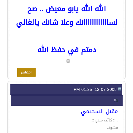
الله الله يابو معيض .. صح
لساااااااااااانك وعلا شانك يالغالي
دمتم في حفظ الله
12-07-2008, 01:25 PM
3
#
مقبل السحيمي
..:: كاتب مبدع ::..
مشرف