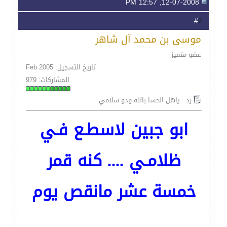
12-07-2008, 12:57 PM
2
#
موسى بن محمد آل شاهر
عضو متميز
تاريخ التسجيل: Feb 2005
المشاركات: 979
رد : ياهل الحسا بالله ودو سلامي
ابو جبين لاسطـع فـي
ظلامـي .... كنه قمر
خمسة عشر مانقص يوم