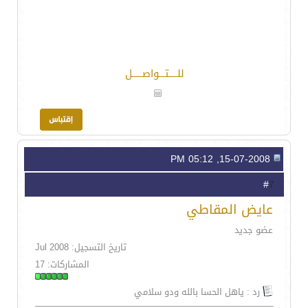
للــــتـــواصـــــل
15-07-2008, 05:12 PM
7
#
عايض المقاطي
عضو جديد
تاريخ التسجيل: Jul 2008
المشاركات: 17
رد : ياهل الحسا بالله ودو سلامي