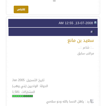
13-07-2008, 12:55 AM
6
#
سعيد بن مانع
..:: شاعر ::..
مراقب سابق
تاريخ التسجيل: Jan 2005
الدولة: الواديين (بني وهب)
المشاركات: 1,581
رد : ياهل الحسا بالله ودو سلامي