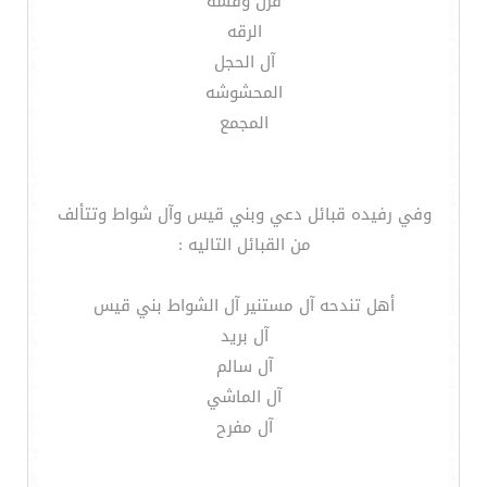
قرن وقسه
الرقه
آل الحجل
المحشوشه
المجمع
وفي رفيده قبائل دعي وبني قيس وآل شواط وتتألف
من القبائل التاليه :
أهل تندحه آل مستنير آل الشواط بني قيس
آل بريد
آل سالم
آل الماشي
آل مفرح