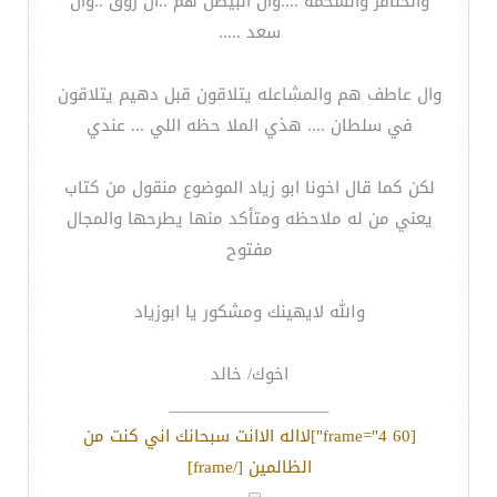
والخنافر والسحمه ....وال البيطن هم ..ال روق ..وال
سعد .....
وال عاطف هم والمشاعله يتلاقون قبل دهيم يتلاقون
في سلطان .... هذي الملا حظه اللي ... عندي
لكن كما قال اخونا ابو زياد الموضوع منقول من كتاب
يعني من له ملاحظه ومتأكد منها يطرحها والمجال
مفتوح
والله لايهينك ومشكور يا ابوزياد
اخوك/ خالد
__________________
[frame="4 60"]لااله الاانت سبحانك اني كنت من
الظالمين [/frame]