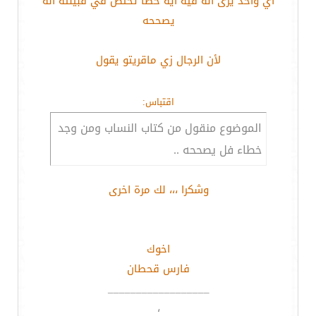
اي واحد يرى انه فيه اية خطأ تختص في قبيلته انه
يصححه
لأن الرجال زي ماقريتو يقول
اقتباس:
الموضوع منقول من كتاب النساب ومن وجد
خطاء فل يصححه ..
وشكرا ،،، لك مرة اخرى
اخوك
فارس قحطان
__________________
،