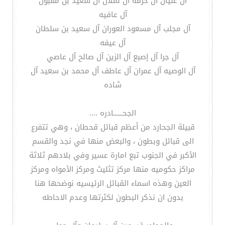
آل عليان آل حرقه آل نملان آل سعيد بن مقبول
آل عافيه
آل مجلب آل مسعود العوران آل سعيد بن سلطان
آل عيفه
آل جرا آل إصبع آل الزين آل صالح آل عاصي
آل الوصيه آل عمران آل عاطف آل محمد بن سعيد آل
شاده
الجحــــــادره ....
قبيلة الجحارد من أعظم قبائل قحطان ، وهي تتفرع
الى قبائل وبطون ، والبعض منها في نجد والقسم
الأكبر في الجنوب تبع امارة عسير وفي بلادهم ثلاثة
مراكز حكوميه منها مركز تثليث ومركز الأمواه ومركز
العين وهذه اسماء القبائل الرئيسيه نوضحها هنا
بدون ان نذكر البطون لكثرتها وعدم الاحاطه