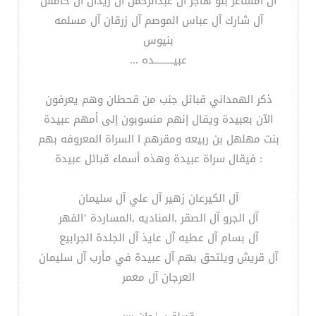
آل أمشاعر بنو هاجر آل عبدالرحمن آل زيدان آل حامش
آل شارك آل عباس الموصم آل زرقان آل مسلمه
بنيوس
عبيـــــــــده ...
ذكر الهمداني قبائل جنب من قحطان وهم يعرفون
الآن بعبيدة ويقال إنهم منسوبون إلى أمهم عبيدة
بنت مهلهل بن ربيعه ومقرهم ا السراة المعروفه بهم
: فيقال سراة عبيدة وهذه أسماء قبائل عبيدة
آل الكيرعان زهير آل علي آل سليمان
آل الجرو آل الصقر ,المناديه ,المساردة ’الفهر
آل بسام آل عطيه آل عايذ آل الجلدة الجرابيع
آل قريش ويلتحق بهم آل عبيدة في مأرب آل سليمان
العرجان آل معمر