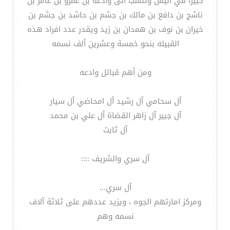
كبيراً في اليمن وتنسب الى وادعه بن عمرو بن عامر بن
ناشج بن دافع بن مالك بن جشم بن حاشد بن جشم بن
خيران بن نوف بن همدان بن زيد ويقدر عدد افراد هذه
القبيله بنحو خمسة وعشرين ألف نسمه
ومن أهم قبائل وادعه
آل سحامي آل رشيد آل امحاضي آل سيار
آل جبير آل زاهر القضاة أل علي بن محمد
آل ثابت
آل سري والشريف ::::
آل سري...
ومركز امارتهم الجوه ، ويزيد عددهم على ثلاثة آلاف
نسمه وهم