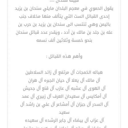
قبيلة سنحان ::::
يقول الحموي في معجم البلدان مايلي سنحان بن يزيد
إحدى القبائل الست التي يتألف منها مخلاف جنب
باليمن وهي تنتسب الى سنحان بن يزيد بن حرب بن
عله بن جلد بن مالك بن أدد ، ويقدر عدد قبائل سنحان
بنحو خمسة وثلاثين ألف نسمه
وأهم هذه القبائل :
هباله الخمجات آل مرتفع آل زائد السلاطين
آل مالك آل يعلا آل حيان الجبره آل هران
آل الهوى آل عشبه آل عازب آل قنع آل جحيش
آل أمكايس آل سعيدان العرف آل زبيري آل عمد
آل السدر آل جبزان آل أمشاعر آل علي بن راشد آل
سعيد
آل عزاب آل بيضاء آل جابر الرشده آل سعيده