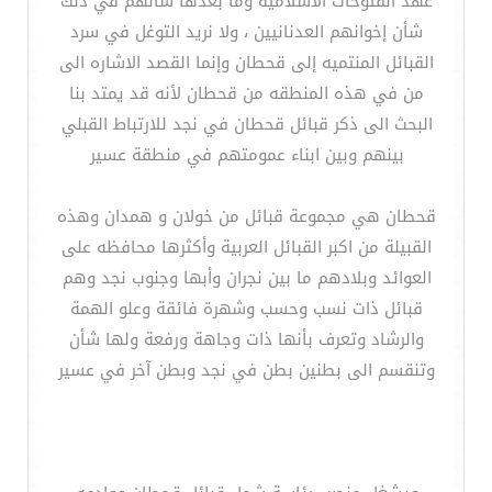
عهد الفتوحات الاسلاميه وما بعدها شأنهم في ذلك
شأن إخوانهم العدنانيين ، ولا نريد التوغل في سرد
القبائل المنتميه إلى قحطان وإنما القصد الاشاره الى
من في هذه المنطقه من قحطان لأنه قد يمتد بنا
البحث الى ذكر قبائل قحطان في نجد للارتباط القبلي
بينهم وبين ابناء عمومتهم في منطقة عسير
قحطان هي مجموعة قبائل من خولان و همدان وهذه
القبيلة من اكبر القبائل العربية وأكثرها محافظه على
العوائد وبلادهم ما بين نجران وأبها وجنوب نجد وهم
قبائل ذات نسب وحسب وشهرة فائقة وعلو الهمة
والرشاد وتعرف بأنها ذات وجاهة ورفعة ولها شأن
وتنقسم الى بطنين بطن في نجد وبطن آخر في عسير