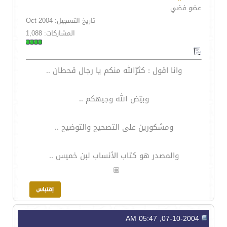
عضو فضي
تاريخ التسجيل: Oct 2004
المشاركات: 1,088
وانا اقول : كثرّالله منكم يا رجال قحطان ..
وبيّض الله وجيهكم ..
ومشكورين على التصحيح والتوضيح ..
والمصدر هو كتاب الأنساب لبن خميس ..
07-10-2004, 05:47 AM