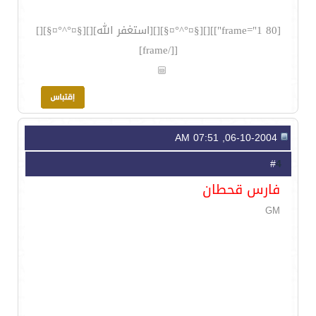
[frame="1 80"]][][§¤°^°¤§][][استغفر الله][][§¤°^°¤§][]
[[/frame]
06-10-2004, 07:51 AM
4
#
فارس قحطان
GM