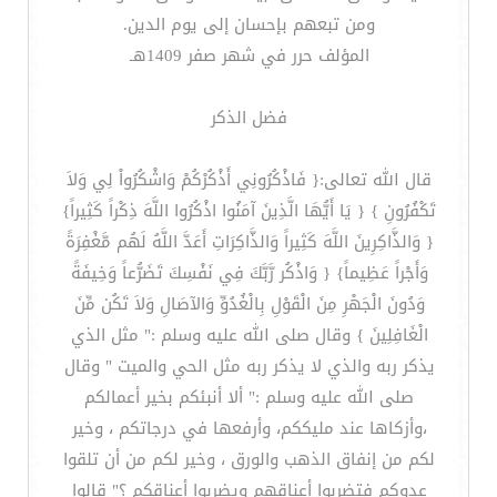
ومن تبعهم بإحسان إلى يوم الدين.
المؤلف حرر في شهر صفر 1409هـ
فضل الذكر
قال الله تعالى:{ فَاذْكُرُونِي أَذْكُرْكُمْ وَاشْكُرُواْ لِي وَلاَ
تَكْفُرُونِ } { يَا أَيُّهَا الَّذِينَ آمَنُوا اذْكُرُوا اللَّهَ ذِكْراً كَثِيراً}
{ وَالذَّاكِرِينَ اللَّهَ كَثِيراً وَالذَّاكِرَاتِ أَعَدَّ اللَّهُ لَهُم مَّغْفِرَةً
وَأَجْراً عَظِيماً} { وَاذْكُر رَّبَّكَ فِي نَفْسِكَ تَضَرُّعاً وَخِيفَةً
وَدُونَ الْجَهْرِ مِنَ الْقَوْلِ بِالْغُدُوِّ وَالآصَالِ وَلاَ تَكُن مِّنَ
الْغَافِلِينَ } وقال صلى الله عليه وسلم :" مثل الذي
يذكر ربه والذي لا يذكر ربه مثل الحي والميت " وقال
صلى الله عليه وسلم :" ألا أنبئكم بخير أعمالكم
،وأزكاها عند مليككم، وأرفعها في درجاتكم ، وخير
لكم من إنفاق الذهب والورق ، وخير لكم من أن تلقوا
عدوكم فتضربوا أعناقهم ويضربوا أعناقكم ؟" قالوا