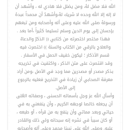
الله فلا مضل لهُ، ومن يضلل فلا هادي له ، وأشهد أن
لا إله إلا الله وحده لا شريك لهُ،وأشهدُ أن محمداً عبدهُ
ورسولهُ صلى الله عليه وعلى أله وأصحابه ومن تبعهم
بإحسان إلى يوم الدين وسلم تسليما كثيراً ،أما بعد .
فهذا مختصر اختصرته من كتابي (( الذكرُ والدعاءُ
والعلاج بالرقي من الكتاب والسنة )) اختصرت فيه
قسم الأذكار ؛ ليكون خفيف الحمل في الأسفار .
وقد اقتصرت على متن الذكر ، واكتفيت في تخريجه
بذكر مصدر أو مصدرين مما وجد في الأصل ،ومن أراد
معرفة الصحابي أن زيادة في التخريج فعليه بالرجوع
إلى الأصل.
وأسأل الله عز وجل بأسمائه الحسنى ، وصفاته العُلى
أن يجعله خالصا لوجهه الكريم ، وأن ينفعني به في
حياتي وبعد مماتي وأن ينفع به من قرأه ، أو طبعه ،
أو كان سبباً في نشره إنه سبحانه ولي ذلك والقادر
عليه. وصلى الله على نبينا محمد وعلى آله وأصحابه