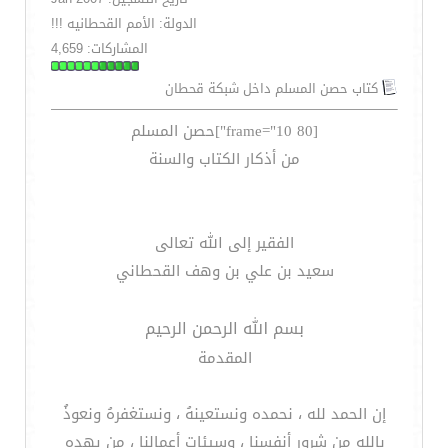
الدولة: الأمم القحطانيه !!!
المشاركات: 4,659
كتاب حصن المسلم داخل شبكة قحطان
[frame="10 80"]حصن المسلم
من أذكار الكتاب والسنة
الفقير إلى الله تعالى
سعيد بن علي بن وهف القحطاني
بسم الله الرحمن الرحيم
المقدمة
إن الحمد لله ، نحمده ونستعينهُ ، ونستغفرهُ ونعوذُ
باللهِ من شرورِ أنفسنا ، وسيئاتِ أعمالنا ، من يهده