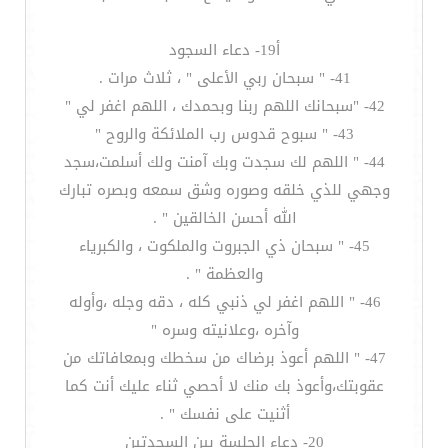
أ19- دعاء السجود
41- " سبحان ربي الأعلى " ، ثلاث مرات .
42- "سبحانك اللهم ربنا وبحمدك ، اللهم اغفر لي "
43- " سبوح قدوس رب الملائكة والروح "
44- " اللهم لك سجدت وبك آمنت ولك أسلمت،سجد
وجهي للذي خلقه وصوره وشق سمعه وبصره تبارك
الله أحسن الخالقين " .
45- " سبحان ذي الجبروت والملكوت ، والكبرياء
والعظمة " .
46- " اللهم اغفر لي ذنبي كله ، دقه وجله ،وأوله
وآخره ،وعلانيته وسره "
47- " اللهم أعوذ برضاك من سخطك وبمعافاتك من
عقوبتك،وأعوذ بك منك لا أحصي ثناء عليك أنت كما
أثنيت على نفسك " .
20- دعاء الجلسة بين السجدتين