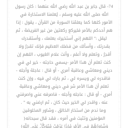
74- قال جابر بن عبد الله رضي الله عنهما : كان رسول
الله صلى الله عليه وسلم ، يُعلمنا الاستخارة في
الأمور كلها كما يعلمُنا السورة من القرآن ، يقول : إذا
هم أحدكم بالأمر فليركع ركعتين من غير الفريضة ، ثم
ليقل :" اللهم إني أستخيرك بعلمك ، وأستقدرك
بقدرتك ، وأسألك من فضلك العظيم فإنك تقدِرُ ولا
أقدِرُ ، وتعلم ولا أعلم ، وأنت علام الغيوب ، اللهم إن
كنت تعلم أن هذا الأمر -يسمي حاجته - خير لي في
ديني ومعاشي وعاقبة أمري - أو قال : عاجلة وآجله -
فاقدره لي ويسره لي ، ثم بارك لي فيه ، وإن كنت
تعلم أن هذا الأمر شر في ديني ومعاشي وعاقبة
أمري - أو قال : عاجله وآجله - فاصرفه عني واصرفني
عنه ، واقدر لي الخير حيث كان ، ثم ارضني به " .
وما ندم من استخار الخالق ، وشاور المخلوقين
المؤمنين وتثبت في أمره ، فقد قال سبحانه{
وَشَاوِرْهُمْ فِي الأَمْرِ فَإِذَا عَزَمْتَ فَتَوَكَّلْ عَلَى اللّهِ}