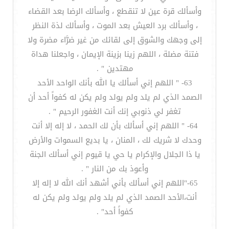
وأسألك قرة عين لا تنقطع ، وأسألك الرضا بعد القضاء
، وأسألك برد العيش بعد الموت ، وأسألك لذة النظر
إلى وجهك والشوق إلى لقائك من غير ضرَّاء مضرة ولا
فتنة مضلة ، اللهم زينا بزينة الإيمان ، واجعلنا هداة
مهتدين " .
63- " اللهم إني أسألك يا الله بأنك الواحد الأحد
الصمد الذي لم يلد ولم يولد ولم يكن له كفواً أحد أن
تغفر لي ذنوبي إنك أنت الغفور الرحيم " .
64- " اللهم إني أسألك بأن لك الحمد ، لا إله إلا أنت
وحدك لا شريك لك ، المنان ، يا بديع السموات والأرض
يا ذا الجلال والإكرام يا حي يا قيوم إني أسألك الجنة
وأعوذ بك من النار " .
65-"اللهم إني أسألك بأني أشهد أنك الله لا إله إلا
أنت،الأحد الصمد الذي لم يلد ولم يولد ولم يكن له
كفواً أحد" .