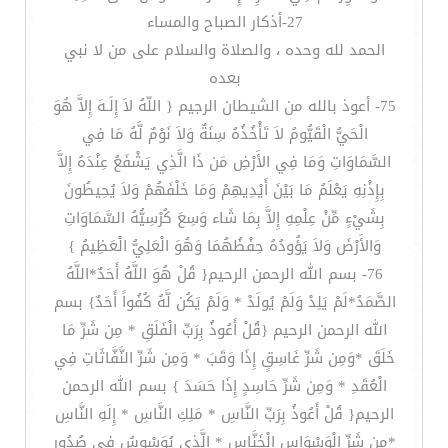
27-أذكار الصباح والمساء
الحمد لله وحده ، والصلاة والسلام على من لا نبي
بعده
75- أعوذ بالله من الشيطان الرجيم { اللّهُ لاَ إِلَـهَ إِلاَّ هُوَ
الْحَيُّ الْقَيُّومُ لاَ تَأْخُذُهُ سِنَةٌ وَلاَ نَوْمٌ لَّهُ مَا فِي
السَّمَاوَاتِ وَمَا فِي الأَرْضِ مَن ذَا الَّذِي يَشْفَعُ عِنْدَهُ إِلاَّ
بِإِذْنِهِ يَعْلَمُ مَا بَيْنَ أَيْدِيهِمْ وَمَا خَلْفَهُمْ وَلاَ يُحِيطُونَ
بِشَيْءٍ مِّنْ عِلْمِهِ إِلاَّ بِمَا شَاء وَسِعَ كُرْسِيُّهُ السَّمَاوَاتِ
وَالأَرْضَ وَلاَ يَؤُودُهُ حِفْظُهُمَا وَهُوَ الْعَلِيُّ الْعَظِيمُ }
76- بسم الله الرحمن الرحيم{ قُلْ هُوَ اللَّهُ أَحَدٌ*اللَّهُ
الصَّمَدُ*لَمْ يَلِدْ وَلَمْ يُولَدْ * وَلَمْ يَكُن لَّهُ كُفُواً أَحَدٌ} بسم
الله الرحمن الرحيم {قُلْ أَعُوذُ بِرَبِّ الْفَلَقِ * مِن شَرِّ مَا
خَلَقَ *وَمِن شَرِّ غَاسِقٍ إِذَا وَقَبَ * وَمِن شَرِّ النَّفَّاثَاتِ فِي
الْعُقَدِ * وَمِن شَرِّ حَاسِدٍ إِذَا حَسَدَ } بسم الله الرحمن
الرحيم{ قُلْ أَعُوذُ بِرَبِّ النَّاسِ * مَلِكِ النَّاسِ * إِلَهِ النَّاسِ
*مِن شَرِّ الْوَسْوَاسِ الْخَنَّاسِ * الَّذِي يُوَسْوِسُ فِي صُدُورِ