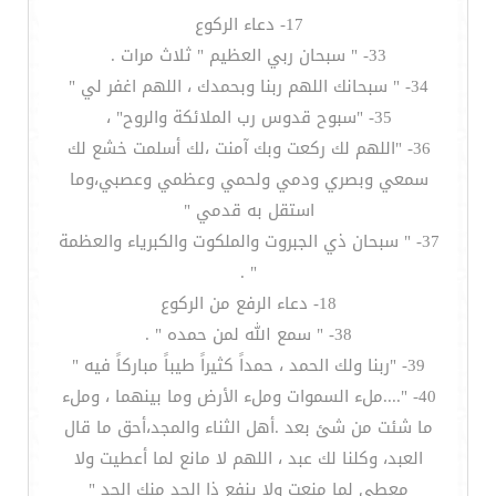
17- دعاء الركوع
33- " سبحان ربي العظيم " ثلاث مرات .
34- " سبحانك اللهم ربنا وبحمدك ، اللهم اغفر لي "
35- "سبوح قدوس رب الملائكة والروح" ،
36- "اللهم لك ركعت وبك آمنت ،لك أسلمت خشع لك
سمعي وبصري ودمي ولحمي وعظمي وعصبي،وما
استقل به قدمي "
37- " سبحان ذي الجبروت والملكوت والكبرياء والعظمة
" .
18- دعاء الرفع من الركوع
38- " سمع الله لمن حمده " .
39- "ربنا ولك الحمد ، حمداً كثيراً طيباً مباركاً فيه "
40- "....ملء السموات وملء الأرض وما بينهما ، وملء
ما شئت من شئ بعد .أهل الثناء والمجد،أحق ما قال
العبد، وكلنا لك عبد ، اللهم لا مانع لما أعطيت ولا
معطي لما منعت ولا ينفع ذا الجد منك الجد "