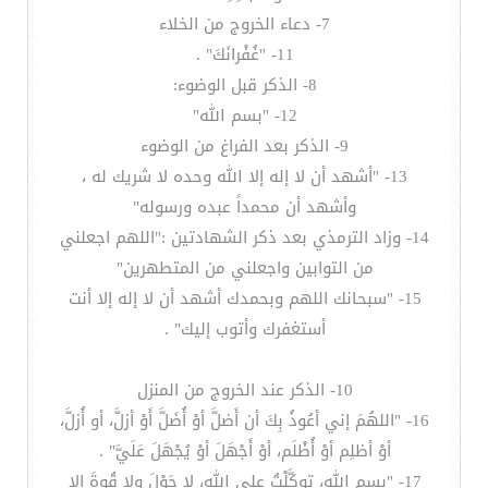
7- دعاء الخروج من الخلاء
11- "غُفْرانَكَ" .
8- الذكر قبل الوضوء:
12- "بسم الله"
9- الذكر بعد الفراغ من الوضوء
13- "أشهد أن لا إله إلا الله وحده لا شريك له ،
وأشهد أن محمداً عبده ورسوله"
14- وزاد الترمذي بعد ذكر الشهادتين :"اللهم اجعلني
من التوابين واجعلني من المتطهرين"
15- "سبحانك اللهم وبحمدك أشهد أن لا إله إلا أنت
أستغفرك وأتوب إليك" .
10- الذكر عند الخروج من المنزل
16- "اللهُمَ إني أعُوذُ بِكَ أن أَضلَّ أوْ أُضَلَّ أَوْ أزلَّ، أو أُزلَّ،
أوْ أظلِم أوْ أُظْلَم، أوْ أَجْهَلَ أوْ يُجْهَلَ عَلَيَّ" .
17- "بسم الله، توكَّلْتُ على الله، لا حَوْلَ ولا قُوةَ إلا