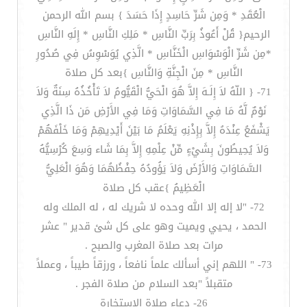
الْعُقَدِ * وَمِن شَرِّ حَاسِدٍ إِذَا حَسَدَ } بسم الله الرحمن
الرحيم{ قُلْ أَعُوذُ بِرَبِّ النَّاسِ * مَلِكِ النَّاسِ * إِلَهِ النَّاسِ
*مِن شَرِّ الْوَسْوَاسِ الْخَنَّاسِ * الَّذِي يُوَسْوِسُ فِي صُدُورِ
النَّاسِ * مِنَ الْجِنَّةِ وَالنَّاسِ }بعد كل صلاة
71- { اللّهُ لاَ إِلَـهَ إِلاَّ هُوَ الْحَيُّ الْقَيُّومُ لاَ تَأْخُذُهُ سِنَةٌ وَلاَ
نَوْمٌ لَّهُ مَا فِي السَّمَاوَاتِ وَمَا فِي الأَرْضِ مَن ذَا الَّذِي
يَشْفَعُ عِنْدَهُ إِلاَّ بِإِذْنِهِ يَعْلَمُ مَا بَيْنَ أَيْدِيهِمْ وَمَا خَلْفَهُمْ
وَلاَ يُحِيطُونَ بِشَيْءٍ مِّنْ عِلْمِهِ إِلاَّ بِمَا شَاء وَسِعَ كُرْسِيُّهُ
السَّمَاوَاتِ وَالأَرْضَ وَلاَ يَؤُودُهُ حِفْظُهُمَا وَهُوَ الْعَلِيُّ
الْعَظِيمُ }عقب كل صلاة
72- "لا إله إلا الله وحده لا شريك له ، له الملك وله
الحمد ، يحيي ويميت وهو على كل شئ قدير " عشر
مرات بعد صلاة المغرب والصبح .
73- " اللهم إني أسألك علماً نافعاً ، ورزقاً طيباً ، وعملاً
متقبلاً "بعد السلام من صلاة الفجر .
26- دعاء صلاة الاستخارة