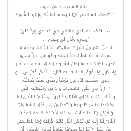
- أذكار الاستيقاظ من النوم:
1- "الحَمْدُ لله الذِي أحْيَانا بَعْدَمَا أمَاتَنَا* وإلَيْهِ النَشُور*
"
2- "الحَمْدُ لله الذِي عَافَانِي في جَسَدِي ورَدَّ عَلَيَّ
رُوحِي، وأَذِنَ لي بِذِكْرهِ" .
3- مَنْ تَعَارَ مِنَ اللَّيْل* فقال:"لا إلَهَ إلاَّ الله وحْدَهُ لا
شَرِيكَ لَهُ، لَهُ المُلْكُ ولَهُ الحَمْدُ وهُوَ على كلِّ شيءٍ
قَدير، الحَمْدُ لله وسُبْحانَ الله ولا إله إلا الله والله أكبر
ولا حَولَ ولا قُوةَ إلا بالله" ثم قال: "اللَّهُمَّ اغْفِرْ لي"، أو
دعى استُجيبَ لهُ، فإن توَضأَ وصَلّى قُبِلَتْ صَلاتُهُ.
4- {إِنَّ فِي خَلْقِ السَّمَاوَاتِ وَالأَرْضِ وَاخْتِلاَفِ اللَّيْلِ
وَالنَّهَارِ لآيَاتٍ لِّأُوْلِي الألْبَابِ *الَّذِينَ يَذْكُرُونَ اللّهَ قِيَاماً
وَقُعُوداً وَعَلَىَ جُنُوبِهِمْ وَيَتَفَكَّرُونَ فِي خَلْقِ السَّمَاوَاتِ
وَالأَرْضِ رَبَّنَا مَا خَلَقْتَ هَذا بَاطِلاً سُبْحَانَكَ فَقِنَا عَذَابَ
النَّارِ*رَبَّنَا إِنَّكَ مَن تُدْخِلِ النَّارَ فَقَدْ أَخْزَيْتَهُ وَمَا لِلظَّالِمِينَ
مِنْ أَنصَارٍ *رَّبَّنَا إِنَّنَا سَمِعْنَا مُنَادِياً يُنَادِي لِلإِيمَانِ أَنْ