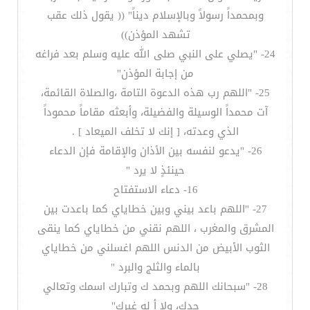
وبمحمداً رسولاً وبالإسلام ديناً" (( يقول ذلك عقب
تشهد المؤذن))
24- "يصلي على النبي صلى الله عليه وسلم بعد فراغه
من إجابة المؤذن"
25- "اللهم رب هذه الدعوة التامة ،والصلاة القائمة،
آت محمداً الوسيلة والفضيلة، وأبعثه مقاماً محموداً
الذي وعدته، [ إنك لا تخلف الميعاد ] .
26- "يدعو لنفسه بين الأذان والإقامة فإن الدعاء
حينئذٍ لا يرد "
16- دعاء الاستفتاح
27- "اللهم باعد بيني وبين خطاياي كما باعدت بين
المشرق والمغرب ، اللهم نقني من خطاياي كما ينقى
الثوب الأبيض من الدنس اللهم اغسلني من خطاياي
بالماء والثلج والبرد "
28- "سبحانك اللهم وبحمد ك وتبارك اسمك وتعالي
جدك، ولا أ له غيرك"