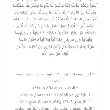
آمِنُواْ بِرَبِّكُمْ فَآمَنَّا رَبَّنَا فَاغْفِرْ لَنَا ذُنُوبَنَا وَكَفِّرْ عَنَّا سَيِّئَاتِنَا
وَتَوَفَّنَا مَعَ الأبْرَارِ * رَبَّنَا وَآتِنَا مَا وَعَدتَّنَا عَلَى رُسُلِكَ وَلاَ
تُخْزِنَا يَوْمَ الْقِيَامَةِ إِنَّكَ لاَ تُخْلِفُ الْمِيعَادَ *فَاسْتَجَابَ لَهُمْ
رَبُّهُمْ أَنِّي لاَ أُضِيعُ عَمَلَ عَامِلٍ مِّنكُم مِّن ذَكَرٍ أَوْ أُنثَى
بَعْضُكُم مِّن بَعْضٍ فَالَّذِينَ هَاجَرُواْ وَأُخْرِجُواْ مِن دِيَارِهِمْ
وَأُوذُواْ فِي سَبِيلِي وَقَاتَلُواْ وَقُتِلُواْ لأُكَفِّرَنَّ عَنْهُمْ
سَيِّئَاتِهِمْ وَلأُدْخِلَنَّهُمْ جَنَّاتٍ تَجْرِي مِن تَحْتِهَا الأَنْهَارُ
ثَوَاباً مِّن عِندِ اللّهِ
* أي الموت المجازي وهو النوم، يقال النوم الموت
الخفيف.
* الإحياء بعد الإماتة (البعثة).
1- البخاري مع الفتح 11/ 113 ومسلم 4/ 2083.
2- الترمذي 5/ 473 وانظر صحيح الترمذي3/144
* التعار السهر والتقلب على الفراش ليلاً مع الكلام.