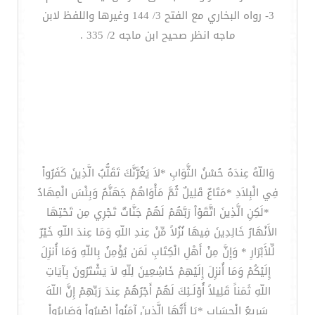
3- رواه البخاري مع الفتح 3/ 144 وغيرها واللفظ لابن
ماجه انظر صحيح ابن ماجه 2/ 335 .
وَاللّهُ عِندَهُ حُسْنُ الثَّوَابِ *لاَ يَغُرَّنَّكَ تَقَلُّبُ الَّذِينَ كَفَرُواْ
فِي الْبِلاَدِ *مَتَاعٌ قَلِيلٌ ثُمَّ مَأْوَاهُمْ جَهَنَّمُ وَبِئْسَ الْمِهَادُ
*لَكِنِ الَّذِينَ اتَّقَوْاْ رَبَّهُمْ لَهُمْ جَنَّاتٌ تَجْرِي مِن تَحْتِهَا
الأَنْهَارُ خَالِدِينَ فِيهَا نُزُلاً مِّنْ عِندِ اللّهِ وَمَا عِندَ اللّهِ خَيْرٌ
لِّلأَبْرَارِ * وَإِنَّ مِنْ أَهْلِ الْكِتَابِ لَمَن يُؤْمِنُ بِاللّهِ وَمَا أُنزِلَ
إِلَيْكُمْ وَمَا أُنزِلَ إِلَيْهِمْ خَاشِعِينَ لِلّهِ لاَ يَشْتَرُونَ بِآيَاتِ
اللّهِ ثَمَناً قَلِيلاً أُوْلَـئِكَ لَهُمْ أَجْرُهُمْ عِندَ رَبِّهِمْ إِنَّ اللّهَ
سَرِيعُ الْحِسَابِ *يَا أَيُّهَا الَّذِينَ آمَنُواْ اصْبِرُواْ وَصَابِرُواْ