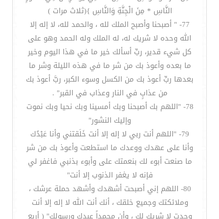
النَّاسِ * مِنَ الْجِنَّةِ وَالنَّاسِ }(ثلاث مرات )
77- " أصبحنا وأصبح الملك لله ، والحمد لله، لا إله إلا
الله وحده لا شريك له، له الملك وله الحمد وهو على
كل شيء قدير، ربِّ أسألك خير ما في هذا اليوم وخير
ما بعده وأعوذ بك من شر ما في هذه الليلة وشر ما
بعدها ربِّ أعوذ بك من الكسل وسوء الكبر، ربَّ أعوذ بك
من عذابٍ في النار وعذاب في القبر" .
78- "اللهم بك أصبحنا وبك أمسينا وبك نحيا وبك نموت
وإليك النشور"
79- "اللهم أنت ربي لا إله إلا أنت خَلَقتني وأنا عَبْدُك
وأنا على عهدك ووعدك ما استطعت وأعوذ بك من شر
ما صنعت أبوء لك بنعمتك على وأبوء بذنبي فاغفر لي
فإنه لا يغفر الذنوب إلا أنت"
80- اللهم إني أصبحت أشهدك وأشهد حملة عرشك ،
وملائكتك وجميع خلقك ، أنك أنت الله لا إله إلا أنت
وحدت لا شريك لك ، وأن محمداً عبدك ورسولك" ( أربع