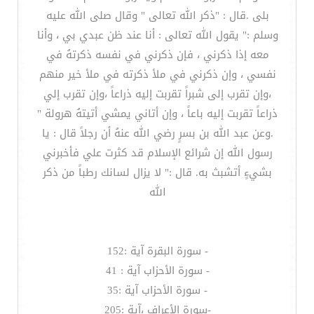
بلى .قال : "ذكر الله تعالى " وقال صلى الله عليه
وسلم :" يقول الله تعالى : أنا عند ظن عبدي بي ، وأنا
معه إذا ذكرني ، فإن ذكرني في نفسه ذكرتهُ في
نفسي ، وإن ذكرني في ملأ ذكرته في ملأ خير منهم
،وإن تقرب إلى شبراً تقربت إليه ذراعاً ،وإن تقرب إلي
ذراعاً تقربت إليه باعاً ، وإن أتاني يمشي أتيتهُ هرولة "
.وعن عبد الله بن بسرٍ رضي الله عنهُ أن رجلاً قال : يا
رسول الله إن شرائع الإسلام قد كثرت علي فأخبرني
بشيءٍ أتشبث به. قال :" لا يزال لسانك رطباً من ذكر
الله
- سورة البقرة آية :152
- سورة الأحزاب آية : 41
- سورة الأحزاب آية :35
-سورة الأعراف ،آية :205