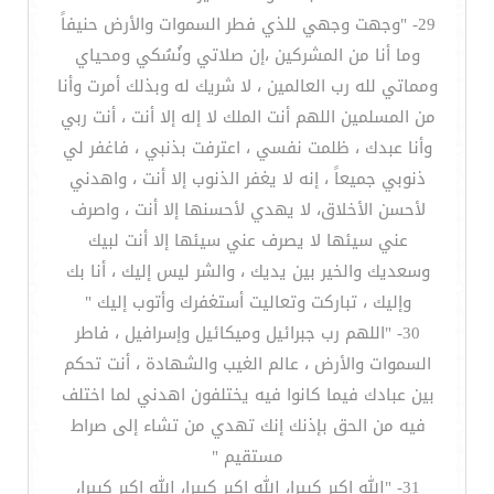
29- "وجهت وجهي للذي فطر السموات والأرض حنيفاً
وما أنا من المشركين ،إن صلاتي ونُسُكي ومحياي
ومماتي لله رب العالمين ، لا شريك له وبذلك أمرت وأنا
من المسلمين اللهم أنت الملك لا إله إلا أنت ، أنت ربي
وأنا عبدك ، ظلمت نفسي ، اعترفت بذنبي ، فاغفر لي
ذنوبي جميعاً ، إنه لا يغفر الذنوب إلا أنت ، واهدني
لأحسن الأخلاق، لا يهدي لأحسنها إلا أنت ، واصرف
عني سيئها لا يصرف عني سيئها إلا أنت لبيك
وسعديك والخير بين يديك ، والشر ليس إليك ، أنا بك
وإليك ، تباركت وتعاليت أستغفرك وأتوب إليك "
30- "اللهم رب جبرائيل وميكائيل وإسرافيل ، فاطر
السموات والأرض ، عالم الغيب والشهادة ، أنت تحكم
بين عبادك فيما كانوا فيه يختلفون اهدني لما اختلف
فيه من الحق بإذنك إنك تهدي من تشاء إلى صراط
مستقيم "
31- "الله اكبر كبيرا، الله اكبر كبيرا، الله اكبر كبيرا،