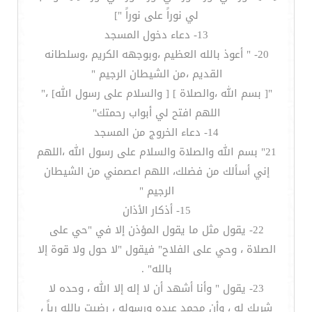
لي نوراً على نوراً "]
13- دعاء دخول المسجد
20- " أعوذ بالله العظيم ،وبوجهه الكريم ،وسلطانه
القديم ،من الشيطان الرجيم "
"[ بسم الله ،والصلاة ] [ والسلام على رسول الله] ،"
اللهم افتح لي أبواب رحمتك"
14- دعاء الخروج من المسجد
21" بسم الله والصلاة والسلام على رسول الله ،اللهم
إني أسألك من فضلك، اللهم اعصمني من الشيطان
الرجيم "
15- أذكار الأذان
22- يقول مثل ما يقول المؤذن إلا في "حي على
الصلاة ، وحي على الفلاح" فيقول "لا حول ولا قوة إلا
بالله" .
23- يقول " وأنا أشهد أن لا إله إلا الله ، وحده لا
شريك له ، وأن محمد عبده ورسوله ، رضيت بالله رباً ،