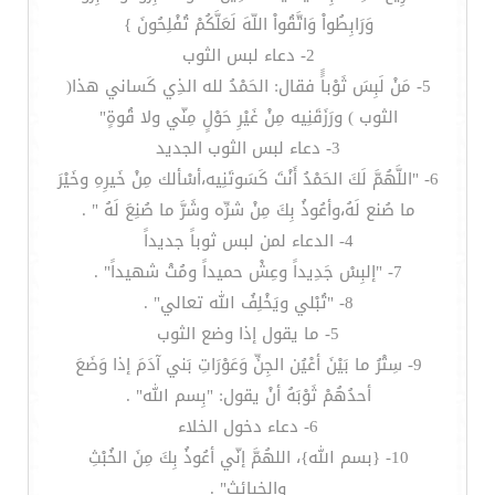
وَرَابِطُواْ وَاتَّقُواْ اللّهَ لَعَلَّكُمْ تُفْلِحُونَ }
2- دعاء لبس الثوب
5- مَنْ لَبِسَ ثَوْباًً فقال: الحَمْدُ لله الذِي كَساني هذا(
الثوب ) ورَزَقَنِيه مِنْ غَيْرِ حَوْلٍ مِنّي ولا قُوةٍ"
3- دعاء لبس الثوب الجديد
6- "اللَّهُمَّ لَكَ الحَمْدُ أَنْتَ كَسَوتَنِيه،أسْألك مِنْ خَيرِهِ وخَيْرَ
ما صُنع لَهُ،وأعُوذُ بِكَ مِنْ شرِّه وشَرَّ ما صُنِعَ لَهُ " .
4- الدعاء لمن لبس ثوباً جديداً
7- "إلبِسْ جَدِيداً وعِشْ حميداً ومُتْ شهيداً" .
8- "تُبْلي ويَخْلِفُ الله تعالي" .
5- ما يقول إذا وضع الثوب
9- سِتْرُ ما بَيْنَ أعْيُن الجِنِّ وَعَوْرَاتِ بَني آدَمَ إذا وَضَعَ
أحدُهُمْ ثَوْبَهُ أنْ يقول: "بِسم الله" .
6- دعاء دخول الخلاء
10- {بسم الله}، اللهُمَّ إنّي أعُوذُ بِكَ مِنَ الخُبْثِ
والخبائِثِ" .