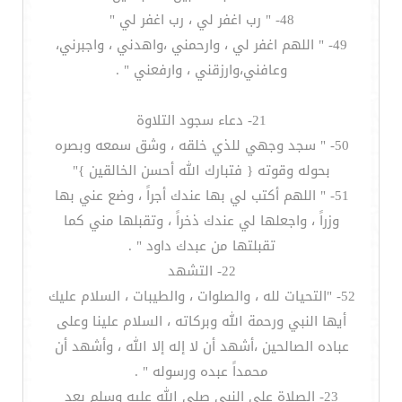
48- " رب اغفر لي ، رب اغفر لي "
49- " اللهم اغفر لي ، وارحمني ،واهدني ، واجبرني،
وعافني،وارزقني ، وارفعني " .
21- دعاء سجود التلاوة
50- " سجد وجهي للذي خلقه ، وشق سمعه وبصره
بحوله وقوته { فتبارك الله أحسن الخالقين }"
51- " اللهم أكتب لي بها عندك أجراً ، وضع عني بها
وزراً ، واجعلها لي عندك ذخراً ، وتقبلها مني كما
تقبلتها من عبدك داود " .
22- التشهد
52- "التحيات لله ، والصلوات ، والطيبات ، السلام عليك
أيها النبي ورحمة الله وبركاته ، السلام علينا وعلى
عباده الصالحين ،أشهد أن لا إله إلا الله ، وأشهد أن
محمداً عبده ورسوله " .
23- الصلاة على النبي صلى الله عليه وسلم بعد