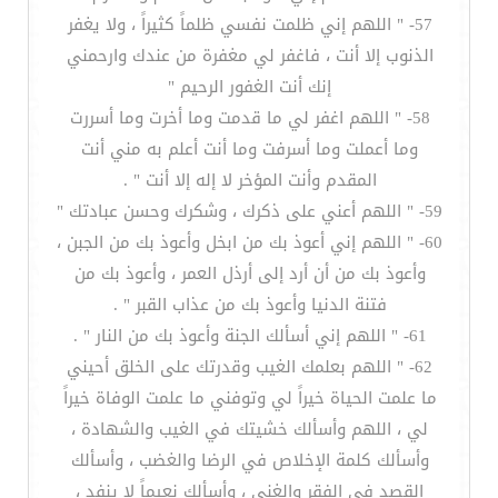
57- " اللهم إني ظلمت نفسي ظلماً كثيراً ، ولا يغفر
الذنوب إلا أنت ، فاغفر لي مغفرة من عندك وارحمني
إنك أنت الغفور الرحيم "
58- " اللهم اغفر لي ما قدمت وما أخرت وما أسررت
وما أعملت وما أسرفت وما أنت أعلم به مني أنت
المقدم وأنت المؤخر لا إله إلا أنت " .
59- " اللهم أعني على ذكرك ، وشكرك وحسن عبادتك "
60- " اللهم إني أعوذ بك من ابخل وأعوذ بك من الجبن ،
وأعوذ بك من أن أرد إلى أرذل العمر ، وأعوذ بك من
فتنة الدنيا وأعوذ بك من عذاب القبر " .
61- " اللهم إني أسألك الجنة وأعوذ بك من النار " .
62- " اللهم بعلمك الغيب وقدرتك على الخلق أحيني
ما علمت الحياة خيراً لي وتوفني ما علمت الوفاة خيراً
لي ، اللهم وأسألك خشيتك في الغيب والشهادة ،
وأسألك كلمة الإخلاص في الرضا والغضب ، وأسألك
القصد في الفقر والغنى ، وأسألك نعيماً لا ينفد ،