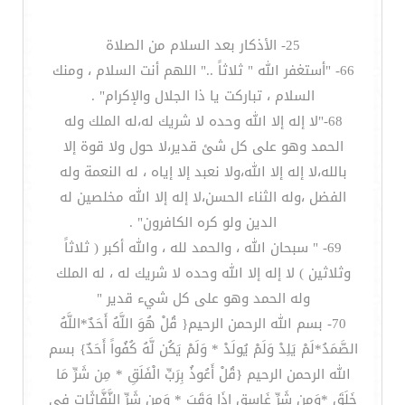
25- الأذكار بعد السلام من الصلاة
66- "أستغفر الله " ثلاثاً .." اللهم أنت السلام ، ومنك
السلام ، تباركت يا ذا الجلال والإكرام" .
68-"لا إله إلا الله وحده لا شريك له،له الملك وله
الحمد وهو على كل شئ قدير،لا حول ولا قوة إلا
بالله،لا إله إلا الله،ولا نعبد إلا إياه ، له النعمة وله
الفضل ،وله الثناء الحسن،لا إله إلا الله مخلصين له
الدين ولو كره الكافرون" .
69- " سبحان الله ، والحمد لله ، والله أكبر ( ثلاثاً
وثلاثين ) لا إله إلا الله وحده لا شريك له ، له الملك
وله الحمد وهو على كل شيء قدير "
70- بسم الله الرحمن الرحيم{ قُلْ هُوَ اللَّهُ أَحَدٌ*اللَّهُ
الصَّمَدُ*لَمْ يَلِدْ وَلَمْ يُولَدْ * وَلَمْ يَكُن لَّهُ كُفُواً أَحَدٌ} بسم
الله الرحمن الرحيم {قُلْ أَعُوذُ بِرَبِّ الْفَلَقِ * مِن شَرِّ مَا
خَلَقَ *وَمِن شَرِّ غَاسِقٍ إِذَا وَقَبَ * وَمِن شَرِّ النَّفَّاثَاتِ فِي