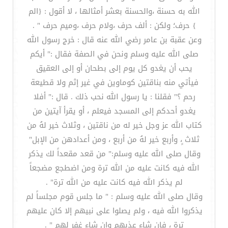
الله به حسنة ،والحسنة بعشر أمثالها ، لا أقول : {الم
} حرف؛ ولكن : ألف حرف ،ولام حرف ،وميم حرف " .
وعن عقبة بن عامر رضي الله عنه قال : خرج رسول الله
صلى الله عليه وسلم ونحن في الصفة فقال :" أيكم
يحب أن يغدو كل يوم إلى بطحان أو إلى العقيق
فيأتي منه بناقتين كوماوين في غير إثم ولا قطيعة
رحم ؟" فقلنا : يا رسول الله نحب ذلك . قال :" أفلا
يغدو أحدكم إلى المسجد فيعلم ، أو يقرأ آيتين من
كتاب الله عز وجل خير له من ناقتين ، وثلاث خير لهُ من
ثلاث ٍ، وأربع خير لهُ من أربع ، ومن أعدادهن من الإبل"
وقال صلى الله عليه وسلم:" من قعد مقعداً لك يذكر
الله فيه كانت عليه من الله ترة ومن اضطجع مضجعاً
لم يذكر الله فيه كانت عليه من الله ترة" .
وقال صلى الله عليه وسلم : " ما جلس قوم مجلساً لم
يذكروا الله فيه ، ولم يصلوا على نبيهم إلا كان عليهم
ترة ، فإن شاء عذبهم وإن شاء غفر لهم " .