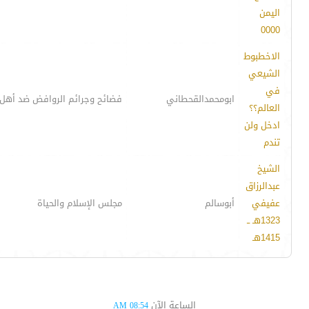
اليمن
0000
الاخطبوط
الشيعي
في
ابومحمدالقحطاني
فضائح وجرائم الروافض ضد أهل 
العالم؟؟
ادخل ولن
تندم
الشيخ
عبدالرزاق
عفيفي
أبوسالم
مجلس الإسلام والحياة
1323هـ ــ
1415هـ
الساعة الآن
08:54 AM