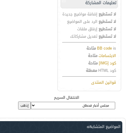
تعليمات المشاركة
لا تستطيع
إضافة مواضيع جديدة
لا تستطيع
الرد على المواضيع
لا تستطيع
إرفاق ملفات
لا تستطيع
تعديل مشاركاتك
is
BB code
متاحة
الابتسامات
متاحة
كود [IMG]
متاحة
كود HTML
معطلة
قوانين المنتدى
الانتقال السريع
المواضيع المتشابهه