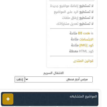
لا تستطيع
إضافة مواضيع جديدة
لا تستطيع
الرد على المواضيع
لا تستطيع
إرفاق ملفات
لا تستطيع
تعديل مشاركاتك
is
BB code
متاحة
الابتسامات
متاحة
كود [IMG]
متاحة
كود HTML
معطلة
قوانين المنتدى
الانتقال السريع
المواضيع المتشابهه