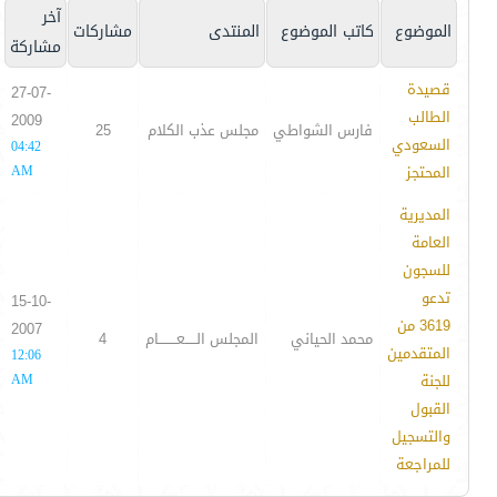
آخر
الموضوع
كاتب الموضوع
المنتدى
مشاركات
مشاركة
قصيدة
27-07-
الطالب
2009
فارس الشواطي
مجلس عذب الكلام
25
السعودي
04:42
المحتجز
AM
المديرية
العامة
للسجون
تدعو
15-10-
3619 من
2007
محمد الحياني
المجلس الـــــعــــــــام
4
المتقدمين
12:06
للجنة
AM
القبول
والتسجيل
للمراجعة