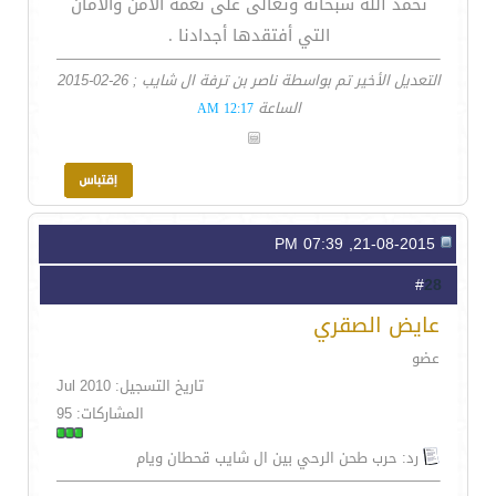
نحمد الله سبحانه وتعالى على نعمة الامن والامان
التي أفتقدها أجدادنا .
التعديل الأخير تم بواسطة ناصر بن ترفة ال شايب ; 26-02-2015
الساعة
12:17 AM
21-08-2015, 07:39 PM
28
#
عايض الصقري
عضو
تاريخ التسجيل: Jul 2010
المشاركات: 95
رد: حرب طحن الرحي بين ال شايب قحطان ويام