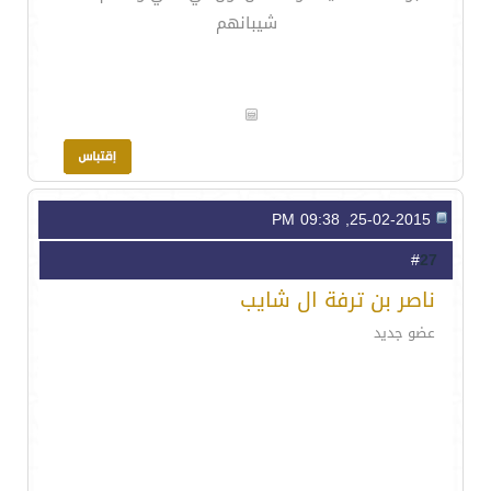
شيبانهم
25-02-2015, 09:38 PM
27
#
ناصر بن ترفة ال شايب
عضو جديد