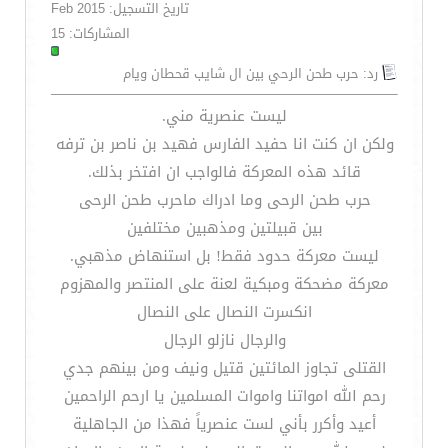
تاريخ التسجيل: Feb 2015
المشاركات: 15
رد: حرب طحن الرحي بين ال شايب قحطان ويام
ليست عنصرية مني.
ولكن ان كنت انا حفيد الفارس فهيد بن ناصر بن ترفه
قائد هذه المعركة فالواجب ان افتخر بذلك.
حرب طحن الرحى وما ادراك ماحرب طحن الرحى
بين قبيلتين ومذهبين مختلفين
ليست معركة حدود فقط! بل استنهاض مذهبي.
معركة مضحكة ومبكية لعنة على المنتصر والمهزوم
انكسرت النصال على النصال
والرجال نازلو الرجال
القتلى تجاوز المائتين قتيل ونيف ومن بينهم جدي
رحم الله امواتنا واموات المسلمين يا ارحم الراحمين
أعيد وأكرر بأني لست عنصرياً فهذا من الجاهلية