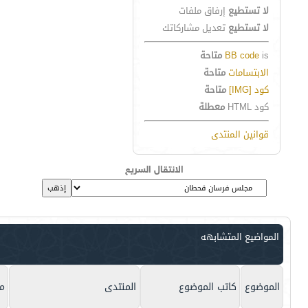
لا تستطيع
إرفاق ملفات
لا تستطيع
تعديل مشاركاتك
is
BB code
متاحة
الابتسامات
متاحة
كود [IMG]
متاحة
كود HTML
معطلة
قوانين المنتدى
الانتقال السريع
المواضيع المتشابهه
الموضوع
كاتب الموضوع
المنتدى
م