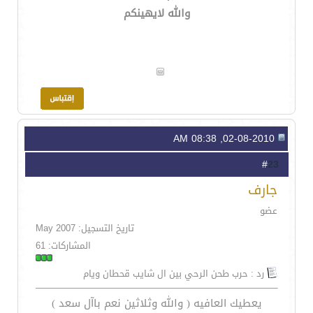
والله لايهينكم
02-08-2010, 08:38 AM
23
#
جارف
عضو
تاريخ التسجيل: May 2007
المشاركات: 61
رد : حرب طحن الرحي بين ال شايب قحطان ويام
يعطيك العافيه ( والله وثلاثين نعم باآل سعد )