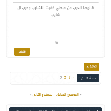
قالوها العرب من مبطي كفيت النشايب وحرب ال
شايب
3
2
1
<
صفحة 3 من 3
«
الموضوع السابق
|
الموضوع التالي
»