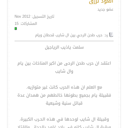
العود لزرق
عضو جديد
تاريخ التسجيل: Nov 2012
المشاركات: 15
رد: حرب طحن الرحي بين ال شايب قحطان ويام
سلمت ياذيب الرياجيل
اعتقد ان حرب طحن الرحى من اكبر المناخات بين يام
وال شايب
مع العلم ان هذه الحرب كانت غير متوازيه.
فقبيلة يام بجميع بطونها خالطهم من همدان عدة
قبائل سنية وشيعية
وقبيلة ال شايب لوحدها في هذه الحـرب الكبيرة.
وبقية ال شايب كانو في بلاد غامد بالحجاز . والقتلا