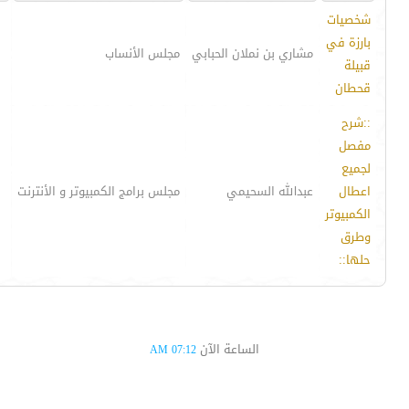
شخصيات
بارزة في
مشاري بن نملان الحبابي
مجلس الأنساب
قبيلة
قحطان
::شرح
مفصل
لجميع
اعطال
عبدالله السحيمي
مجلس برامج الكمبيوتر و الأنترنت
الكمبيوتر
وطرق
حلها::
الساعة الآن
07:12 AM