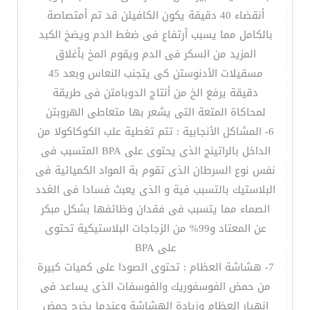
أنقضاء 40 دقيقة يكون الكافيئن قد تم أمتصاصة
بالكامل مما يسبب أرتفاع فى ضغط الدم ويضخ الكبد
المزيد من السكر فى الدم ويقوم المخ بأغلاق
مسقيلات الأدنوستن كى يتجنب النعاس وبعد 45
دقيقة يرفع الخ من أنتاج الدوبامتن فى طريقة
لمحاكاة المتعة التى يشعر بها متعاطى الهروبتن
6- المشاكل الأنجابية : تتم تغطية علب الكوكاكولا من
الداخل بالراتينج الذى يحتوى على BPA المتسبب فى
نفس نوع السرطان الذى تقوم بة المواد الكميائية فى
البلاستيك بالتسبب فية و الذى يعبث فسادا فى الغدد
الصماء مما يتسبب فى فقدان وظائفها بشكل مبكر
عن المعتاد و99% من الزجاجات البلاستيكية تحتوى
على BPA
7- هشاشة العظام : تحتوى الصودا على كميات كبيرة
من حمض الفوسفوريك والفوسفات الذى يساعد فى
انهيار العظام وزيادة الهشاشة وعندما يخرج حمض