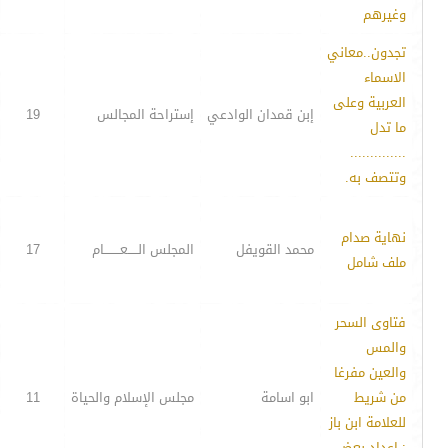
وغيرهم
تجدون..معاني
الاسماء
العربية وعلى
إبن قمدان الوادعي
إستراحة المجالس
19
ما تدل
..............
وتتصف به.
نهاية صدام
محمد القويفل
المجلس الـــــعــــــــام
17
ملف شامل
فتاوى السحر
والمس
والعين مفرغا
من شريط
ابو اسامة
مجلس الإسلام والحياة
11
للعلامة ابن باز
: اعداد بعض