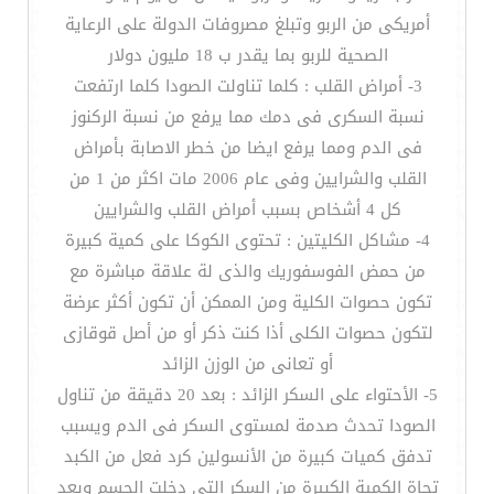
أمريكى من الربو وتبلغ مصروفات الدولة على الرعاية
الصحية للربو بما يقدر ب 18 مليون دولار
3- أمراض القلب : كلما تناولت الصودا كلما ارتفعت
نسبة السكرى فى دمك مما يرفع من نسبة الركنوز
فى الدم ومما يرفع ايضا من خطر الاصابة بأمراض
القلب والشرايين وفى عام 2006 مات اكثر من 1 من
كل 4 أشخاص بسبب أمراض القلب والشرايين
4- مشاكل الكليتين : تحتوى الكوكا على كمية كبيرة
من حمض الفوسفوريك والذى لة علاقة مباشرة مع
تكون حصوات الكلية ومن الممكن أن تكون أكثر عرضة
لتكون حصوات الكلى أذا كنت ذكر أو من أصل قوقازى
أو تعانى من الوزن الزائد
5- الأحتواء على السكر الزائد : بعد 20 دقيقة من تناول
الصودا تحدث صدمة لمستوى السكر فى الدم ويسبب
تدفق كميات كبيرة من الأنسولين كرد فعل من الكبد
تجاة الكمية الكبيرة من السكر التى دخلت الجسم وبعد