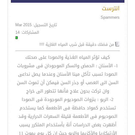
انترست
Spammers
تاريخ التسجيل: Mar 2015
المشاركات: 14
من فضلك دقيقة قبل شرب المياه الغازية !!!!
كيف تؤثر المياه الغذية والصودا على صحتك
1- الأسنان : الحمض والسكر الموجودان فى مشروبات
الصودا تسبب تأكل مينا الأسنان وعندما يصل نداعى
السن الى العصب أو جذر السن فيمكن أن تموت السن
وان تركت بدون علاج فأنها تتطور الى خراج
2- الربو : بنزوات الصوديوم الموجودة فى الصودا
تستخدم كمواد حافظة فى الأطعمة كما يستخدم
الصوديوم فى الأطعمة قليلة السعرات الحرارية وقد
أظهرت بعض الدراسات أنة بأستخدام المتكرر يسبب
الأرتبكاريا والأكزيما والربو حيث ان كل يوم يموت 11