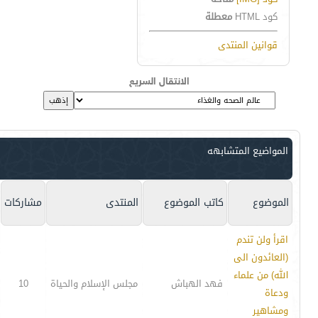
كود HTML
معطلة
قوانين المنتدى
الانتقال السريع
المواضيع المتشابهه
الموضوع
كاتب الموضوع
المنتدى
مشاركات
اقرأ ولن تندم
(العائدون الى
الله) من علماء
فهد الهباش
مجلس الإسلام والحياة
10
ودعاة
ومشاهير