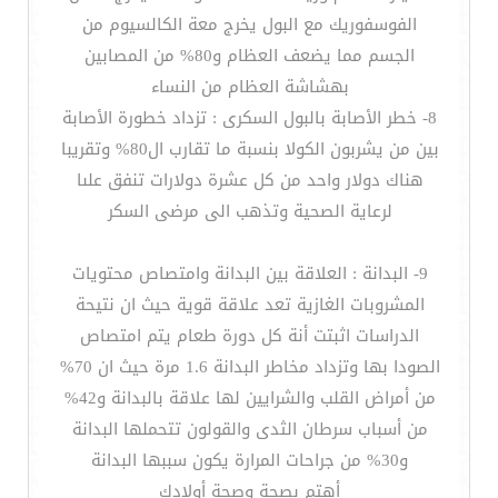
الفوسفوريك مع البول يخرج معة الكالسيوم من
الجسم مما يضعف العظام و80% من المصابين
بهشاشة العظام من النساء
8- خطر الأصابة بالبول السكرى : تزداد خطورة الأصابة
بين من يشربون الكولا بنسبة ما تقارب ال80% وتقريبا
هناك دولار واحد من كل عشرة دولارات تنفق علىا
لرعاية الصحية وتذهب الى مرضى السكر
9- البدانة : العلاقة بين البدانة وامتصاص محتويات
المشروبات الغازية تعد علاقة قوية حيث ان نتيحة
الدراسات اثبتت أنة كل دورة طعام يتم امتصاص
الصودا بها وتزداد مخاطر البدانة 1.6 مرة حيث ان 70%
من أمراض القلب والشرايين لها علاقة بالبدانة و42%
من أسباب سرطان الثدى والقولون تتحملها البدانة
و30% من جراحات المرارة يكون سببها البدانة
أهتم بصحة وصحة أولادك