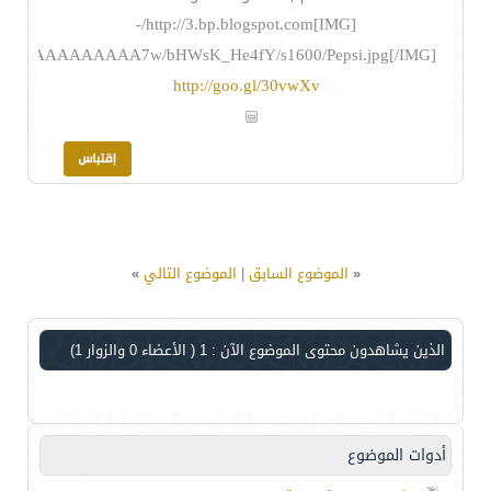
[IMG]http://3.bp.blogspot.com/-
NEI/AAAAAAAAA7w/bHWsK_He4fY/s1600/Pepsi.jpg[/IMG]
http://goo.gl/30vwXv
«
الموضوع السابق
|
الموضوع التالي
»
الذين يشاهدون محتوى الموضوع الآن : 1
( الأعضاء 0 والزوار 1)
أدوات الموضوع