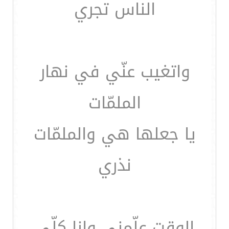
الناس تجري
واتغيب عنّي في نهار
الملمّات
يا جعلها هي والملمّات
نذري
الوقت علّمني وانا كلّي