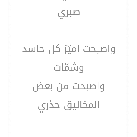
صبري
واصبحت اميّز كل حاسد
وشمّات
واصبحت من بعض
المخاليق حذري