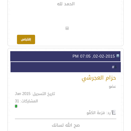
الحمد لله
02-02-2015, 07:05 PM
6
#
حزام العجرشي
عضو
تاريخ التسجيل: Jan 2015
المشاركات: 31
رد: فزعة الكفْو
صح الله لسانك