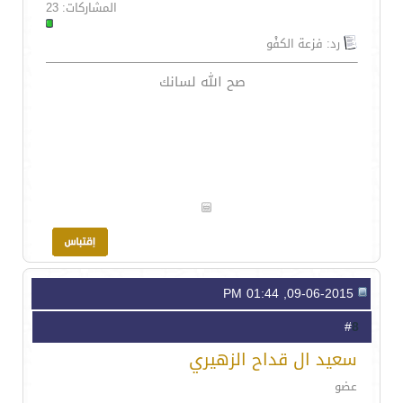
المشاركات: 23
رد: فزعة الكفْو
صح الله لسانك
09-06-2015, 01:44 PM
8
#
سعيد ال قداح الزهيري
عضو