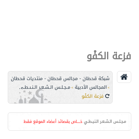
فزعة الكفْو
شبكة قحطان - مجالس قحطان - منتديات قحطان
المجالس الأدبية
مـجـلـس الـشـعـر الـنـبـطـي
>
>
فزعة الكفْو
مـجـلـس الـشـعـر الـنـبـطـي
خـــــاص بقصائد أعضاء الموقع فقط