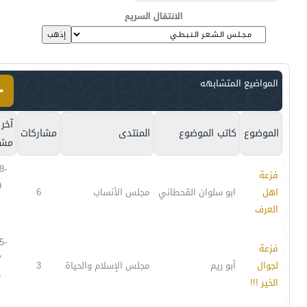
الانتقال السريع
المواضيع المتشابهه
آخر
الموضوع
كاتب الموضوع
المنتدى
مشاركات
مشا
8-
فزعة
9
اهل
ابو سلوان القحطاني
مجلس الأنساب
6
2
العرف
5-
فزعة
7
لجوال
أبو ريم
مجلس الإسلام والحياة
3
5
الخير !!!