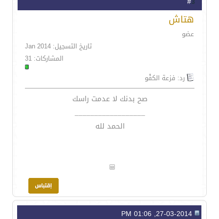
3
#
هتاش
عضو
تاريخ التسجيل: Jan 2014
المشاركات: 31
رد: فزعة الكفْو
صح بدنك لا عدمت راسك
__________________
الحمد لله
27-03-2014, 01:06 PM