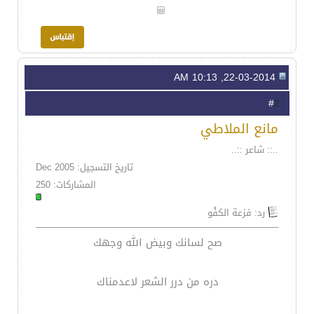
22-03-2014, 10:13 AM
2
#
مانع الملاطي
..:: شاعر ::..
تاريخ التسجيل: Dec 2005
المشاركات: 250
رد: فزعة الكفْو
صح لسانك وبيض الله وجهك
دره من درر الشعر لاعدمناك