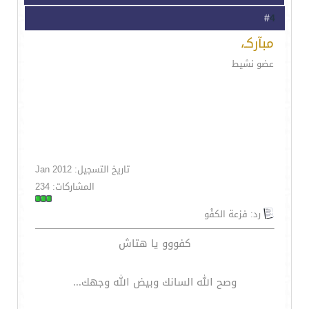
4
#
مبآركـ،
عضو نشيط
تاريخ التسجيل: Jan 2012
المشاركات: 234
رد: فزعة الكفْو
كفووو يا هتاش
وصح الله السانك وبيض الله وجهك...