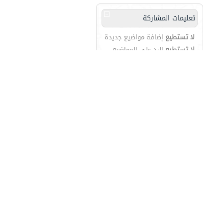
تعليمات المشاركة
لا تستطيع
إضافة مواضيع جديدة
لا تستطيع
الرد على المواضيع
لا تستطيع
إرفاق ملفات
لا تستطيع
تعديل مشاركاتك
is
BB code
متاحة
الابتسامات
متاحة
كود [IMG]
متاحة
كود HTML
معطلة
قوانين المنتدى
الانتقال السريع