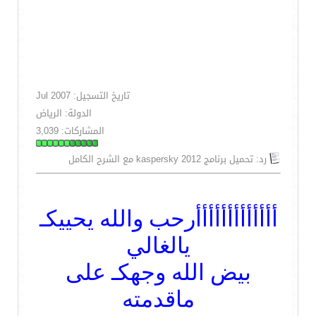
تاريخ التسجيل: Jul 2007
الدولة: الرياض
المشاركات: 3,039
رد: تحميل برنامج kaspersky 2012 مع الشرح الكامل
أأأأأأأأأأأأأرحب والله يحييكـ
يالغالي
بيض الله وجهكـ على
ماقدمته