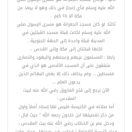
الله عليه وسلم فأي إعجاز في ذلك وهو لا يبعد عن
مكة الا ٢٥ كلم ..
ثالثا: لو كان مسجد الجعرانة هو مسرى الرسول صلى
الله عليه وسلم لكانت قبلة مسجد القبلتين في
المدينة قبلة واحدة إلى الجهة الجنوبية .
لكنها قبلتنان إلى مكة وإلى القدس ..
رابعا : المسلمون عربهم وعجمهم واليهود والنصارى
متفقون على أن المسجد الأقصى هو الذي في
فلسطين ... ولم يخالف ذلك إلا بعض البهائم الذين
يدعون العلم ...
الآن نرجع إلى فتح الفاروق رضي الله عنه لبيت
المقدس :
أما صلاته في الكنيسة فليس لها إسناد أصلاً واول
من ذكر تفصيلها ابن خلدون رحمه الله " حيث قال :
ودخل عمر بن الخطاب رضي الله عنه بيت المقدس ،
وجاء كنيسة القمامة ! فجلس في صحنها ، وحان وقت