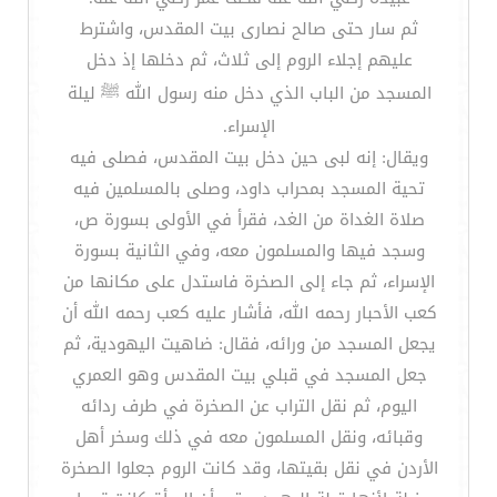
ثم سار حتى صالح نصارى بيت المقدس، واشترط
عليهم إجلاء الروم إلى ثلاث، ثم دخلها إذ دخل
المسجد من الباب الذي دخل منه رسول الله ﷺ ليلة
الإسراء.
ويقال: إنه لبى حين دخل بيت المقدس، فصلى فيه
تحية المسجد بمحراب داود، وصلى بالمسلمين فيه
صلاة الغداة من الغد، فقرأ في الأولى بسورة ص،
وسجد فيها والمسلمون معه، وفي الثانية بسورة
الإسراء، ثم جاء إلى الصخرة فاستدل على مكانها من
كعب الأحبار رحمه الله، فأشار عليه كعب رحمه الله أن
يجعل المسجد من ورائه، فقال: ضاهيت اليهودية، ثم
جعل المسجد في قبلي بيت المقدس وهو العمري
اليوم، ثم نقل التراب عن الصخرة في طرف ردائه
وقبائه، ونقل المسلمون معه في ذلك وسخر أهل
الأردن في نقل بقيتها، وقد كانت الروم جعلوا الصخرة