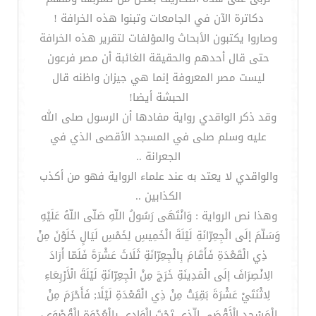
دكاترة الآن في الجامعات وتبنوا هذه الخرافة !
وصاروا يكتبون الأبحاث والمؤلفات لتقرير هذه الخرافة
حتى قال أحدهم والحقيقة الغائبة أن مصر فرعون
ليست مصر المعروفة إنما هي جيزان واظنه قال
الحبشة أيضا!
وقد ذكر الواقدي رواية مفادها أن الرسول صلى الله
عليه وسلم صلى في المسجد الأقصى الذي في
الجعرانة ..
والواقدي لا يعتد به عند علماء الرواية فهو من أكذب
الكذابين ..
وهذا نص الرواية : وَانْتَهَى رَسُولُ اللّهِ صَلّى اللّهُ عَلَيْهِ
وَسَلّمَ إلَى الْجِعِرّانَةِ لَيْلَةَ الْخَمِيسِ لِخَمْسِ لَيَالٍ خَلَوْنَ مِنْ
ذِي الْقَعْدَةِ فَأَقَامَ بِالْجِعِرّانَةِ ثَلَاثَ عَشْرَةَ فَلَمّا أَرَادَ
الِانْصِرَافَ إلَى الْمَدِينَةِ خَرَجَ مِنْ الْجِعِرّانَةِ لَيْلَةَ الْأَرْبِعَاءِ
لِاثْنَتَيْ عَشْرَةَ بَقِيَتْ مِنْ ذِي الْقَعْدَةِ لَيْلًا; فَأَحْرَمَ مِنْ
الْمَسْجِدِ الْأَقْصَى الّذِي تَحْتَ الْوَادِي بِالْعُدْوَةِ الْقُصْوَى،