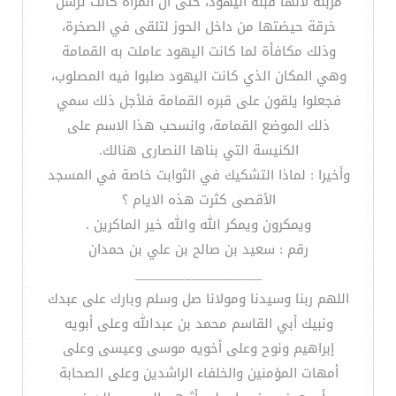
مزبلة لأنها قبلة اليهود، حتى أن المرأة كانت ترسل
خرقة حيضتها من داخل الحوز لتلقى في الصخرة،
وذلك مكافأة لما كانت اليهود عاملت به القمامة
وهي المكان الذي كانت اليهود صلبوا فيه المصلوب،
فجعلوا يلقون على قبره القمامة فلأجل ذلك سمي
ذلك الموضع القمامة، وانسحب هذا الاسم على
الكنيسة التي بناها النصارى هنالك.
وأخيرا : لماذا التشكيك في الثوابت خاصة في المسجد
الأقصى كثرت هذه الايام ؟
ويمكرون ويمكر الله والله خير الماكرين .
رقم : سعيد بن صالح بن علي بن حمدان
__________________
اللهم ربنا وسيدنا ومولانا صل وسلم وبارك على عبدك
ونبيك أبي القاسم محمد بن عبدالله وعلى أبويه
إبراهيم ونوح وعلى أخويه موسى وعيسى وعلى
أمهات المؤمنين والخلفاء الراشدين وعلى الصحابة