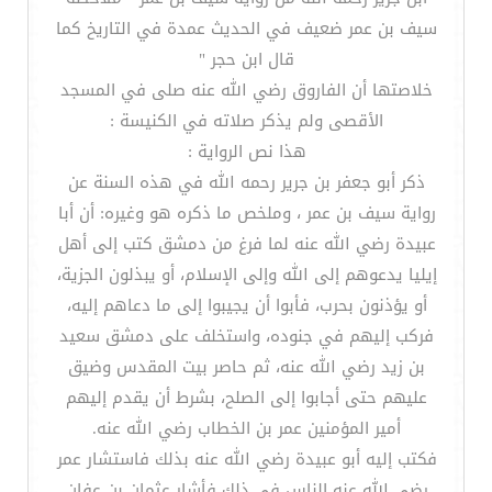
سيف بن عمر ضعيف في الحديث عمدة في التاريخ كما
قال ابن حجر "
خلاصتها أن الفاروق رضي الله عنه صلى في المسجد
الأقصى ولم يذكر صلاته في الكنيسة :
هذا نص الرواية :
ذكر أبو جعفر بن جرير رحمه الله في هذه السنة عن
رواية سيف بن عمر ، وملخص ما ذكره هو وغيره: أن أبا
عبيدة رضي الله عنه لما فرغ من دمشق كتب إلى أهل
إيليا يدعوهم إلى الله وإلى الإسلام، أو يبذلون الجزية،
أو يؤذنون بحرب، فأبوا أن يجيبوا إلى ما دعاهم إليه،
فركب إليهم في جنوده، واستخلف على دمشق سعيد
بن زيد رضي الله عنه، ثم حاصر بيت المقدس وضيق
عليهم حتى أجابوا إلى الصلح، بشرط أن يقدم إليهم
أمير المؤمنين عمر بن الخطاب رضي الله عنه.
فكتب إليه أبو عبيدة رضي الله عنه بذلك فاستشار عمر
رضي الله عنه الناس في ذلك فأشار عثمان بن عفان