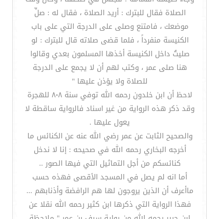
الصلاة فقال للبترك : أريد الصلاة ، فقال له : صلِّ
موضعك ، فامتنع وصلى على الدرجة التي على باب
الكنيسة منفرداً ، فلما قضى صلاته قال للبترك : لو
صليتُ داخل الكنيسة أخذها المسلمون بعدي وقالوا
هنا صلى عمر ، وكتب لهم أن لا يجمع على الدرجة
للصلاة ولا يؤذن عليها "
لاحظ أن ابن خلدون رحمه الله توفي سنة ٨٠٨ للهجرة
وقد ذكر هذه الرواية من غير اسناد فالرواية ساقطة لا
يعول عليها .
والصحيح الثابت عن عمر رضي الله عنه عن الكنائس ما
أخرجه البخاري رحمه الله في صحيحه : إنا لا ندخل
كنائسكم من أجل التماثيل التي فيها الصور ..
أما انه لم يصل في المسجد الأقصى فهذه حسب
ماأعرف أن الذين يروجون لها هم الرافضة وأذنابهم ...
فهذا الرواية التي ذكرها ابن كثير رحمه الله نقلا عن
ابن جرير رحمه الله من رواية سيف بن عمر " ملاحظة