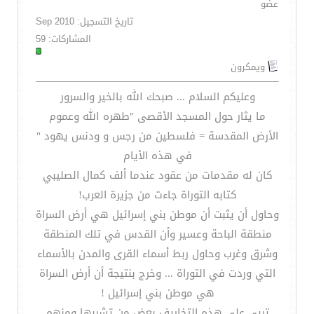
عضو
تاريخ التسجيل: Sep 2010
المشاركات: 59
ويمكرون
وعليكم السلام ... صبحك الله بالخير والسرور
ما يثار حول المسجد الأقصى "طهره الله وعموم
الأرض المقدسة = فلسطين من رجس و ودنس يهود "
في هذه الأيام
كان له مقدمات من عقود عندما ألف كمال الصليبي
كتابه التوراة جاءت من جزيرة العرب!
وحاول أن يثبت أن موطن بني إسرائيل هي أرض السراة
منطقة الباحة وعسير وأن القدس في تلك المنطقة
وشرق وغرب وحاول ربط أسماء القرى والمدن بالأسماء
التي وردت في التوراة ... وخرج بنتيجة أن أرض السراة
هي موطن بني إسرائيل !
تربى على هذه التخاريف بعض من تشربها ومنهم