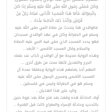
وَكَانَ مُصَلّى رَسُولِ اللّهِ صَلّى اللّهُ عَلَيْهِ وَسَلّمَ إذَا كَانَ
بِالْجِعِرّانَةِ، فَأَمّا هَذَا الْمَسْجِدُ الْأَدْنَى، فَبَنَاهُ رَجُلٌ مِنْ
قُرَيْشٍ وَاِتّخَذَ ذَلِكَ الْحَائِطَ عِنْدَهُ. ..
فالواقدي هنا يتحدث عن صلاة النبي صلى الله عليه
وسلم في الجعرانة وكان في عهد الواقدي مسجدان
فهو يحدد المسجد الذي صلى فيه النبي عليه الصلاة
والسلام وقال المسجد الأقصى = الأبعد ..
وهذه الرواية صحيحة مع أن الواقدي كذاب عند علماء
الجرح والتعديل لأنها صحت من طرق أخرى ...
المهم أخذ بعضهم هذه الرواية وجعلها عمدة أن
المسجد الأقصى ومسرى الرسول صلى الله عليه
وسلم هو في الجعرانة وليس في فلسطين ..
والرد على هذا الهذيان ..
أولا: الحادثة هذه وقعت بعد فتح مكة بعد غزوة حنين
بالتحديد وحادثة الإسراء والمعراج كانت قبل الهجرة ..
ثانيا : لوكان مسجد الجعرانة هو مسرى الرسول صلى