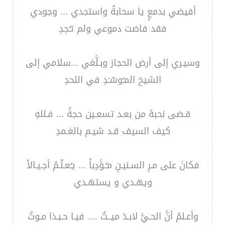
أفيضي بدمعٍ يا سحابةُ واستجدي ... وجودي
فقد فاضت دموعي ولم تـُجدِ
وسيـري إلى أرض الحجاز وبـلَّغي ...سلامي إلى
الشيخ المـُوسّـَدِ في اللحدِ
قـضى نحبهُ من بعـد تسعـين حجةً ... فـللهِ
كيف السيف قـد شيـم بالغـمدِ
فكانَ على مـرِ السـنيـنِ مـُـؤَدِباً ... يـُعـلّـمُ أجـيـالاً
ويهـدي و يستهـدي
وأعـلمُ أنَّ الحـيَّ لابـدَ ميــتٌ .... فيـا حـبـذا مـوتٌ