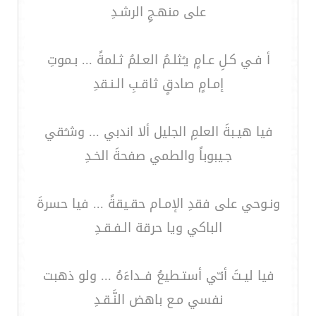
على منهـجِ الرشـدِ
أ فـي كـلِ عـامٍ يـُثلـمُ العـلمُ ثـلمةً ... بـموتِ
إمـامٍ صادقٍ ثاقـبِ الـنـقدِ
فيا هيـبةَ العلمِ الجليل ألا اندبي ... وشـُقي
جـيبوباً والطمي صفحةَ الخـدِ
ونـوحي على فقدِ الإمـام حقـيقةً ... فيا حسرةَ
الباكي ويا حرقة الـفـقـدِ
فيا ليـتَ أنـّي أستـطيعُ فــداءَهُ ... ولو ذهبت
نفسي مـع باهض النَّـقـدِ