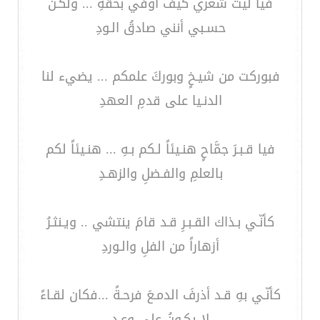
فيا ليت شعري كيف أوفي بحقهِ ... ولكـنَّ
حسـبي أنني صادقُ الـودِ
فبوركت من شيـخٍ وبوركَ علمكم ... يضيء لنا
الدنـيا على قدمِ العهدِ
فيا قـبـرَ جمَّاحٍ هنـيئاً لـكم بـهِ ... هنـيئاً لكم
بالعلمِ والفـضلِ والزهـدِ
كأنّـي بـذاك القـبـرِ قـد قامَ ينتشي .. ويـنثـرُ
أزهاراً من الفلِ والـوردِ
كأنّـي بهِ قـد أذرفَ الدمـعَ فرحـةً ...فكان لقـاءً
لا يكـونُ على وعـدِ