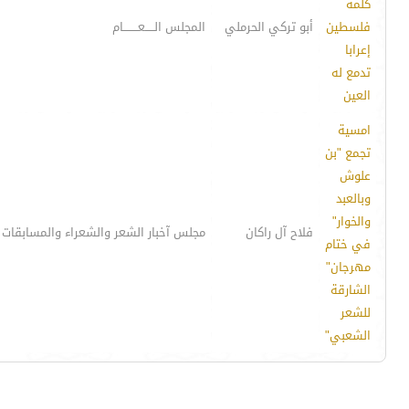
كلمة
فلسطين
أبو تركي الحرملي
المجلس الـــــعــــــــام
إعرابا
تدمع له
العين
امسية
تجمع "بن
علوش
وبالعبد
والخوار"
فلاح آل راكان
مجلس آخبار الشعر والشعراء والمسابقات 
في ختام
مهرجان"
الشارقة
للشعر
الشعبي"