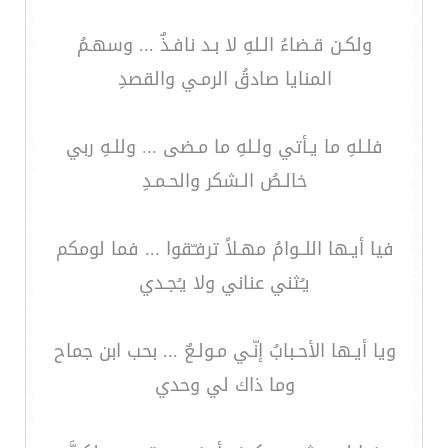
ولكـن قـضاءُ الـلهِ لا بـد نافـذٌ ... وسهـمُ
المنايا صادقُ الرمـي والقصدِ
فلـلهِ ما يـأتي ولـلهِ ما مـضى ... وللـهِ ربي
خالـصُ الـشكر والحـمـدِ
فيا أيـها اللــوامُ مهـلاً ترفـّقوا ... فما لومكم
يـُثني عناني ولا يـُجـدي
ويا أيـها الأحـبابُ إنّـي مـولـعٌ ... بحب ابن جماح
وما ذاك لي وحدي