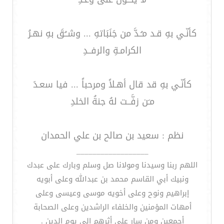
كأنّـي بهِ قـد مـُـدَّ من جَنَبَاتهِ ... وشــُقَ بهِ نهـرُ
الكرامـةِ والرفــدِ
كأنّـي بهِ قد قال أهـلاً ومرحباً ... فيا سعـدَ
مـَن زفَّــت لهُ جنةُ الخلدِ
نظم : سعيد بن صالح بن علي الحمدان
__________________
اللهم ربنا وسيدنا ومولانا صل وسلم وبارك على عبدك
ونبيك أبي القاسم محمد بن عبدالله وعلى أبويه
إبراهيم ونوح وعلى أخويه موسى وعيسى وعلى
أمهات المؤمنين والخلفاء الراشدين وعلى الصحابة
أجمعين ومن سار على أثرهم إلى يوم الدين .