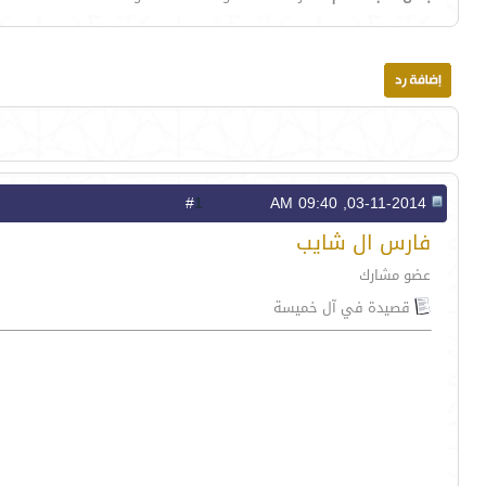
1
#
03-11-2014, 09:40 AM
فارس ال شايب
عضو مشارك
قصيدة في آل خميسة