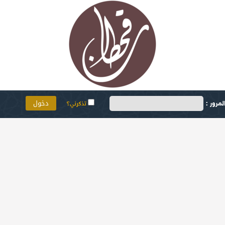
مرور :
تذكرني؟