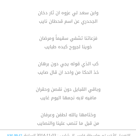
وابن سعد لي عزوه ان ثار دخان
الجحدري عن اسم قحطان نايب
فزعاتنا تشفي سقيماً ومرضان
خوينا لجروح كبده طبايب
كب الذي قوله يجي دون برهان
خذ الحكا من واحد ان قال صايب
وباقي القبايل دون نقصن وحقران
مافيه لابه نجمها اليوم غايب
وختامها يالله لطفن وعرفان
من قبل ما تنصب علينا والنصايب
التعديل الأخير تم بواسطة فارس ال شايب ; 03-11-2014 الساعة
09:42 AM