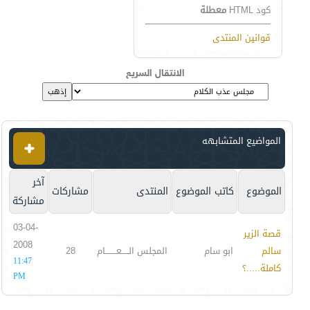
كود HTML
معطلة
قوانين المنتدى
الانتقال السريع
المواضيع المتشابهه
آخر
الموضوع
كاتب الموضوع
المنتدى
مشاركات
مشاركة
03-04-
قصة الزير
2008
سالم
ابو سام
المجلس الـــــعــــــــام
28
11:47
كاملة.....؟
PM