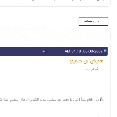
21
#
08-08-2007, 04:48 AM
معيض بن صميع
..:: شاعر ::..
رد : هام جداً ||شروط وضوابط مجلس عذب الكلام||الرجاء الإطلاع قبل ك