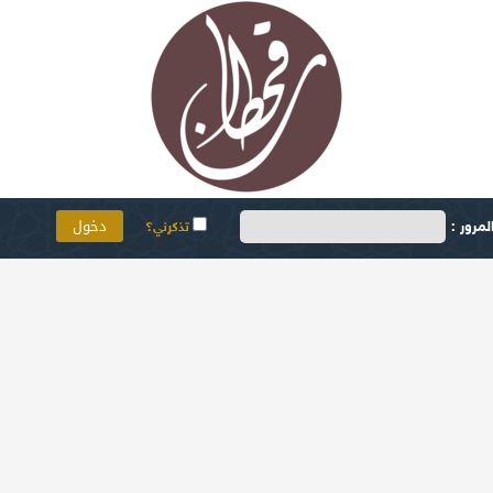
مرور :
تذكرني؟