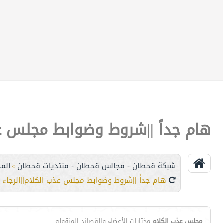
هام جداً ||شروط وضوابط مجلس عذب
شبكة قحطان - مجالس قحطان - منتديات قحطان
المج
>
هام جداً ||شروط وضوابط مجلس عذب الكلام||الرجاء ا
مجلس عذب الكلام
مختارات الأعضاء والقصائد المنقوله