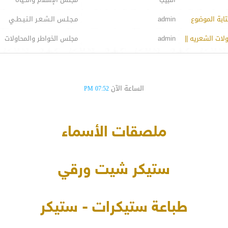
تابة الموضوع
admin
مـجـلـس الـشـعـر الـنـبـطـي
ات الشعريه ||
admin
مجلس الخواطر والمحاولات
الساعة الآن
07:52 PM
ملصقات الأسماء
ستيكر شيت ورقي
طباعة ستيكرات - ستيكر