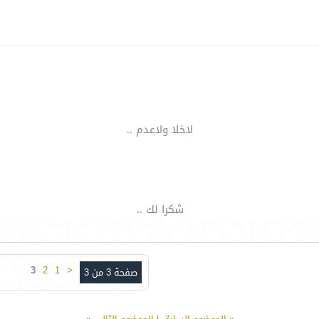
لاخلا ولاعدم ..
شكرا لك ..
3
2
1
<
صفحة 3 من 3