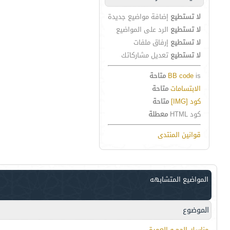
لا تستطيع
إضافة مواضيع جديدة
لا تستطيع
الرد على المواضيع
لا تستطيع
إرفاق ملفات
لا تستطيع
تعديل مشاركاتك
is
BB code
متاحة
الابتسامات
متاحة
كود [IMG]
متاحة
كود HTML
معطلة
قوانين المنتدى
المواضيع المتشابهه
الموضوع
مناسك الحج و العمرة