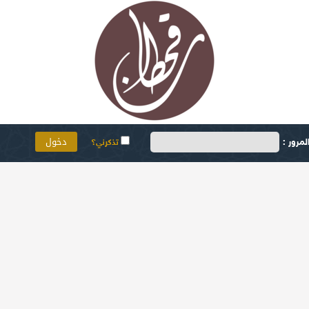
مرور :
تذكرني؟