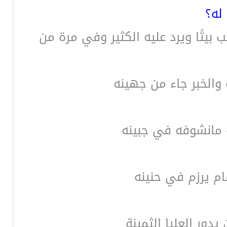
له؟
بيتًا ويرد عليه الكثير وفي مرة من
والخبر جاء من جهينه
 مانشوفه في جبينه
م يرزم في حنينه
ور العليا الثمينة