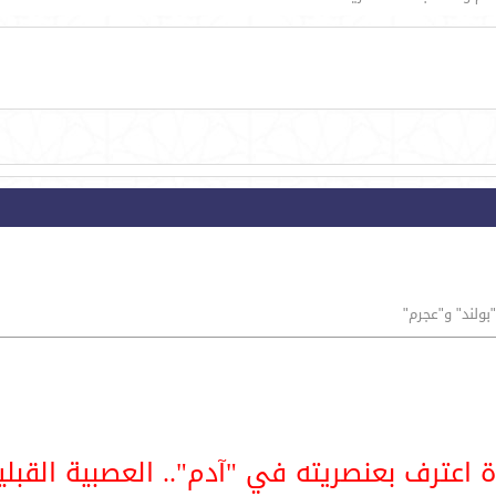
ولند" و"عجرم"‎
 اعترف بعنصريته في "آدم".. العصبية القبلي