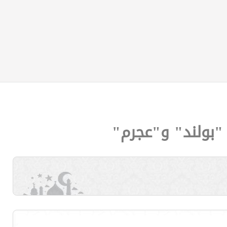
"بولند" و"عجرم"‎