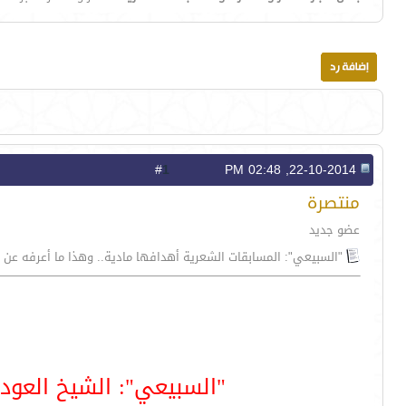
1
#
22-10-2014, 02:48 PM
منتصرة
عضو جديد
"السبيعي": المسابقات الشعرية أهدافها مادية.. وهذا ما أعرفه عن "ب
"السبيعي": الشيخ العودة