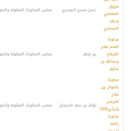
مرزوق
حسن مسرع الدوسري
مجلس المحاورات المنقوله والصو
المقاطي
وجهز
المسعري
محاورة
العصر فلاح
القرقاح
بن مزهر
مجلس المحاورات المنقوله والصو
وعبدالله بن
شايق
محاورة
بالموال بين
فلاح
القرقاح
نواف بن سعد المدوخل
مجلس المحاورات المنقوله والصو
وتركي2000
محاورة
رائعه
(فديو)