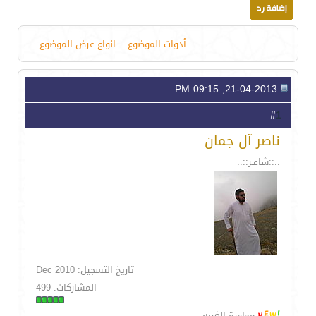
أدوات الموضوع
انواع عرض الموضوع
21-04-2013, 09:15 PM
1
#
ناصر آل جمان
..::شاعـر::..
تاريخ التسجيل: Dec 2010
المشاركات: 499
محاورة الغربه