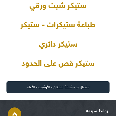
ستيكر شيت ورقي
طباعة ستيكرات - ستيكر
ستيكر دائري
ستيكر قص على الحدود
الاتصال بنا
-
شبكة قحطان
-
الأرشيف
-
الأعلى
روابط سريعه