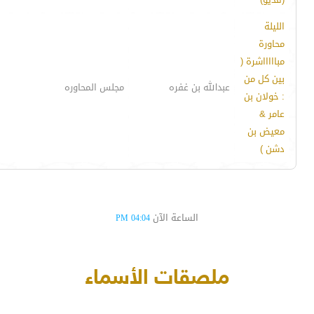
الليلة
محاورة
مباااااشرة (
بين كل من
عبدالله بن غفره
مجلس المحاوره
: خولان بن
عامر &
معيض بن
دشن )
الساعة الآن
04:04 PM
ملصقات الأسماء