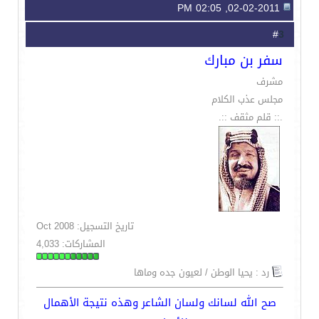
02-02-2011, 02:05 PM
3
#
سفر بن مبارك
مشرف
مجلس عذب الكلام
.:: قلم مثقف ::.
تاريخ التسجيل: Oct 2008
المشاركات: 4,033
رد : يحيا الوطن / لعيون جده وماها
صح الله لسانك ولسان الشاعر وهذه نتيجة الأهمال