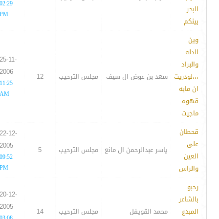
02:29
البحر
PM
بينكم
وين
الدله
25-11-
والبراد
2006
،،،لودريت
سعد بن عوض ال سيف
مجلس الترحيب
12
11:25
ان مابه
AM
قهوه
ماجيت
قحطان
22-12-
على
2005
ياسر عبدالرحمن ال مانع
مجلس الترحيب
5
العين
09:52
والراس
PM
رحبو
20-12-
بالشاعر
2005
المبدع
محمد القويفل
مجلس الترحيب
14
03:08