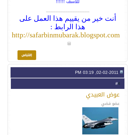
للأسف !!!!!!
__________________
أنت خير من يقييم هذا العمل على
هذا الرابط :
http://safarbinmubarak.blogspot.com
02-02-2011, 03:19 PM
4
#
عوض العبيدي
عضو فضي