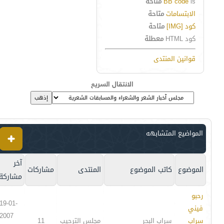
is
BB code
متاحة
الابتسامات
متاحة
كود [IMG]
متاحة
كود HTML
معطلة
قوانين المنتدى
الانتقال السريع
المواضيع المتشابهه
آخر
الموضوع
كاتب الموضوع
المنتدى
مشاركات
مشاركة
رحبو
19-01-
فيني
2007
سراب
سراب البحر
مجلس الترحيب
11