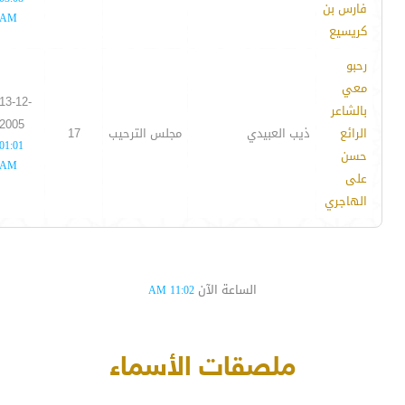
فارس بن
AM
كريسيع
رحبو
معي
13-12-
بالشاعر
2005
الرائع
ذيب العبيدي
مجلس الترحيب
17
01:01
حسن
AM
على
الهاجري
الساعة الآن
11:02 AM
ملصقات الأسماء