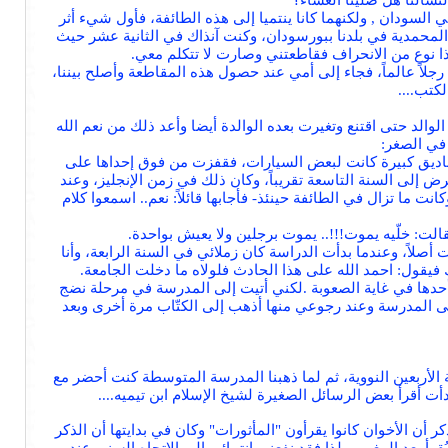
لتسألنا هل صلينا العشاء؟
في السودان , ولكنهما كانا ينتميا إلى هذه الطائفة، فأول شيء أثر
 المحمدية في بلدنا ببورسودان، وكنت آنذاك في الثانية عشر حيث
ذا نوع من الانحراف فقاطعتني وصارت لا تتكلم معي.
 رجلاً عالماً، فجاء إلى أمي عند حصول هذه المقاطعة وأصلح بيننا،
كتب....
الد حتى اقتنع وتغيرت بعده الوالدة أيضا وأعد ذلك من نعم الله
في الصغر:
صناديق كبيرة كانت لبعض السيارات، فقفزت من فوق إحداها على
ض إلى السنة التاسعة تقريباً، وكان ذلك في زمن الإنجليز، وعند
ا تزال في الطائفة حينئذ- فأجابها قائلاً: نعم.. اسمعوا كلام
ت: خلّيه يموت!!!.. يموت برجلين ولا يعيش بواحدة.
 أصلاً، وعندما بدأت الدراسة كان زملائي في السنة الرابعة، وأنا
فيقول: احمد الله على هذا الحادث فلولاه ما دخلت الجامعة.
ى أحدها في غاية الصعوبة .لكني أتيت إلى المدرسة في مرحلة نضج
إلى المدرسة وعند رجوعي منها أذهب إلى الكتّاب مرة أخرى وبعد
الأربعين النووية، ثم لما ذهبنا المدرسة المتوسطة كنت أحضر مع
أت أقرأ بعض الرسائل الصغيرة لشيخ الإسلام ابن تيميه....
 أن الأخوان كانوا يقرأون "المأثورات" وكان في بدايتها أن الذكر