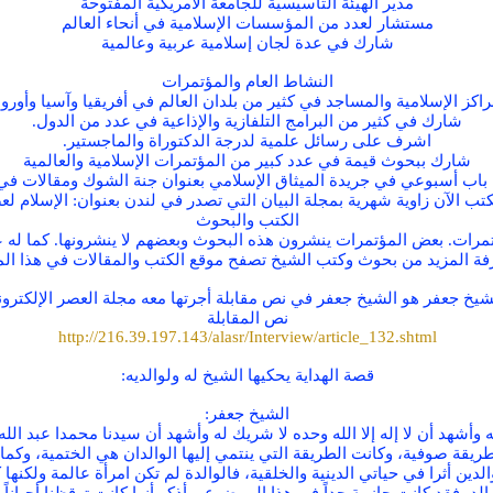
مدير الهيئة التأسيسية للجامعة الأمريكية المفتوحة
مستشار لعدد من المؤسسات الإسلامية في أنحاء العالم
شارك في عدة لجان إسلامية عربية وعالمية
النشاط العام والمؤتمرات
لإسلامية والمساجد في كثير من بلدان العالم في أفريقيا وآسيا وأوروبا وأس
شارك في كثير من البرامج التلفازية والإذاعية في عدد من الدول.
اشرف على رسائل علمية لدرجة الدكتوراة والماجستير.
شارك ببحوث قيمة في عدد كبير من المؤتمرات الإسلامية والعالمية
اب أسبوعي في جريدة الميثاق الإسلامي بعنوان جنة الشوك ومقالات في مجلا
تب الآن زاوية شهرية بمجلة البيان التي تصدر في لندن بعنوان: الإسلام لعص
الكتب والبحوث
ات. بعض المؤتمرات ينشرون هذه البحوث وبعضهم لا ينشرونها. كما له عدد 
فة المزيد من بحوث وكتب الشيخ تصفح موقع الكتب والمقالات في هذا الم
 جعفر هو الشيخ جعفر في نص مقابلة أجرتها معه مجلة العصر الإلكترونية عام 1421
نص المقابلة
http://216.39.197.143/alasr/Interview/article_132.shtml
قصة الهداية يحكيها الشيخ له ولوالديه:
الشيخ جعفر:
وأشهد أن لا إله إلا الله وحده لا شريك له وأشهد أن سيدنا محمدا عبد ال
ريقة صوفية، وكانت الطريقة التي ينتمي إليها الوالدان هي الختمية، وكما 
لدين أثرا في حياتي الدينية والخلقية، فالوالدة لم تكن امرأة عالمة ولكنها 