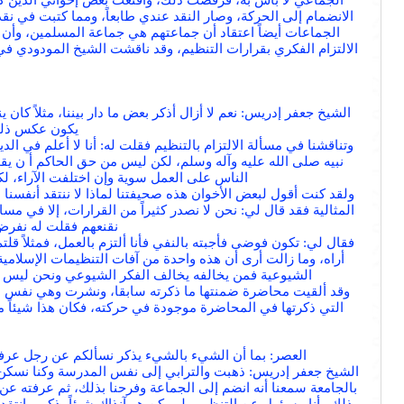
الجماعي لا بأس به، فرفضت ذلك، وأقنعت بعض إخواني الذين كانوا
الانضمام إلى الحركة، وصار النقد عندي طابعاً، ومما كتبت في 
الجماعات أيضاً اعتقاد أن جماعتهم هي جماعة المسلمين، وأن 
الالتزام الفكري بقرارات التنظيم، وقد ناقشت الشيخ المودودي في
الشيخ جعفر إدريس: نعم لا أزال أذكر بعض ما دار بيننا، مثلاً كا
يكون عكس ذلك،
وتناقشنا في مسألة الالتزام بالتنظيم فقلت له: أنا لا أعلم في الد
نبيه صلى الله عليه وآله وسلم، لكن ليس من حق الحاكم أ ن يقول
الناس على العمل سوية وإن اختلفت الآراء، لك
ولقد كنت أقول لبعض الأخوان هذه صحيفتنا لماذا لا ننتقد أنفسنا
المثالية فقد قال لي: نحن لا نصدر كثيراً من القرارات، إلا في مسائل
نقنعهم فقلت له نفرض 
فقال لي: تكون فوضى فأجبته بالنفي فأنا ألتزم بالعمل، فمثلاً قلتم
أراه، وما زالت أرى أن هذه واحدة من آفات التنظيمات الإسلامي
الشيوعية فمن يخالفه يخالف الفكر الشيوعي ونحن ليس لدينا
وقد ألقيت محاضرة ضمنتها ما ذكرته سابقا، ونشرت وهي نفس الرس
التي ذكرتها في المحاضرة موجودة في حركته، فكان هذا شيئاً مخي
العصر: بما أن الشيء بالشيء يذكر نسألكم عن رجل عرفتم
الشيخ جعفر إدريس: ذهبت والترابي إلى نفس المدرسة وكنا نسكن ف
بالجامعة سمعنا أنه انضم إلى الجماعة وفرحنا بذلك، ثم عرفته ع