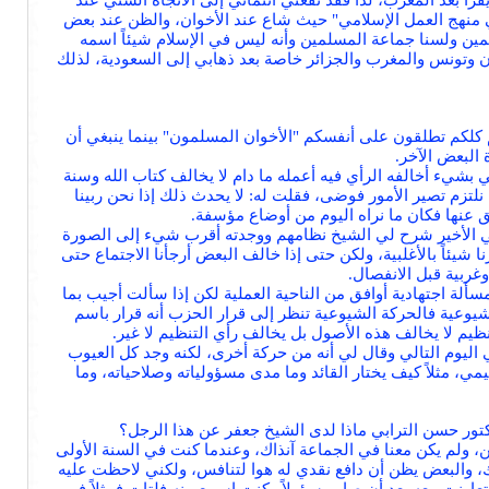
رأ بعد المغرب، لذا فقد نفعني انتمائي إلى الاتجاه السني عند
ي منهج العمل الإسلامي" حيث شاع عند الأخوان، والظن عند بعض
مين ولسنا جماعة المسلمين وأنه ليس في الإسلام شيئاً اسمه
ان وتونس والمغرب والجزائر خاصة بعد ذهابي إلى السعودية، لذلك
نكم كلكم تطلقون على أنفسكم "الأخوان المسلمون" بينما ينبغي أن
البعض الآخر.
رني بشيء أخالفه الرأي فيه أعمله ما دام لا يخالف كتاب الله وسنة
نلتزم تصير الأمور فوضى، فقلت له: لا يحدث ذلك إذا نحن ربينا
 عنها فكان ما نراه اليوم من أوضاع مؤسفة.
ثم في الأخير شرح لي الشيخ نظامهم ووجدته أقرب شيء إلى الصورة
رنا شيئاً بالأغلبية، ولكن حتى إذا خالف البعض أرجأنا الاجتماع حتى
غربية قبل الانفصال.
مسألة اجتهادية أوافق من الناحية العملية لكن إذا سألت أجيب بما
يوعية فالحركة الشيوعية تنظر إلى قرار الحزب أنه قرار باسم
نظيم لا يخالف هذه الأصول بل يخالف رأي التنظيم لا غير.
اليوم التالي وقال لي أنه من حركة أخرى، لكنه وجد كل العيوب
ي، مثلاً كيف يختار القائد وما مدى مسؤولياته وصلاحياته، وما
تور حسن الترابي ماذا لدى الشيخ جعفر عن هذا الرجل؟
 ولم يكن معنا في الجماعة آنذاك، وعندما كنت في السنة الأولى
ك، والبعض يظن أن دافع نقدي له هوا لتنافس، ولكني لاحظت عليه