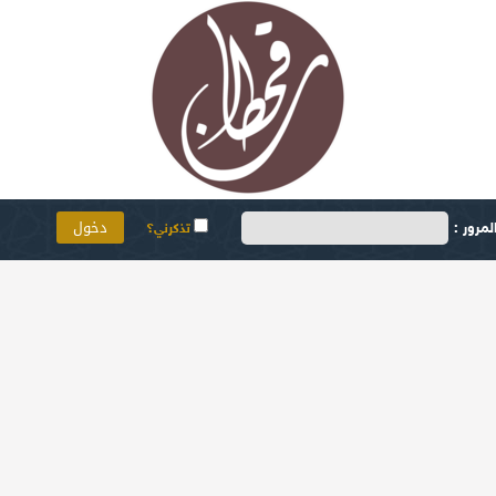
مرور :
تذكرني؟