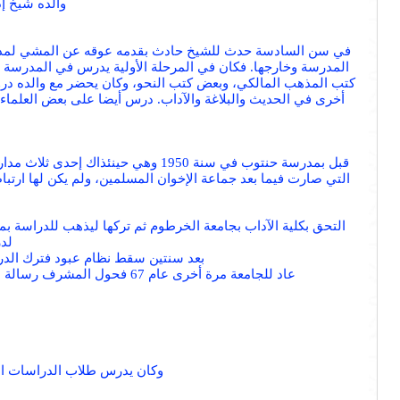
والده شيخ إ
في سن السادسة حدث للشيخ حادث بقدمه عوقه عن المشي لمدة ثلاث 
المدرسة وخارجها. فكان في المرحلة الأولية يدرس في المدرسة 
كتب المذهب المالكي، وبعض كتب النحو، وكان يحضر مع والده در
أخرى في الحديث والبلاغة والآداب. درس أيضا على بعض العلماء 
قبل بمدرسة حنتوب في سنة 1950 وهي 
التي صارت فيما بعد جماعة الإخوان المسلمين، ولم يكن لها ارت
لدر
بعد سنتين سقط نظام عبود فترك الدر
عاد للجامعة مرة أخرى عام 67 فحول المشرف رسالة الماجستير إلى دكتوراة فأكملها في عام 69 لكنه لم يحصل على الشهادة إلا عام 70 بعد أن ابتعثته الجامعة إلى بريطانيا مرة أخرى.
وكان يدرس طلاب الدراسات العل