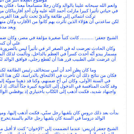
موضوع الصلاة أكثر من الوا
وانعم الله سبحانه علينا بالوالد وكان رجلا متسامحاً معنا ، فكان 
في حياتي تأثيرا كبيرا مازلت أحمد الله عليه وأن أحد أقاربناكا
تركت انتمائي إلى طائفة والديّ تحت تأثير هذا القر
لكن ساعدني أن هؤلاء الذين تأثرت بهم كانوا من الأقارب وكان منهم 
وبعد مدة 
الشيخ جعفر: ……… كانت كتباً صغيرة مؤلفة في مصر، وكان ضمنها كت
علي أن كنت
وكان الحادث تعرضت له في الصغر اثر في تأثيراً ليس بالضرورة
مسمار يبدو أنّه أحدث كسراً في العظم بالداخل، وتألمت لذلك ألم
أن عرضت على الطبيب قرر هذا أن تُقطع رجلي، فوافق الوالد لكن 
وما كان يظن أحد أن أمي ستخالف رئيس الطائفة لكنها
فكان من نتائج ذلك أن تأخرت في الالتحاق بالدراسة، لكن هذا التأخ
في السنة الأولى، وكان لي أخ ضمنهم، وكنا قد ذهبنا سويّة إل
وقد كانت المنافسة في الدخول إلى الثانوية كبيرة جدّاً آنذاك. 
واجتهاد شديد، فكنت أذهب إلى الكتّاب باختياري إذ يوقظني الوا
بدأت بعد ذلك دروس كان يلقيها رجل سنّي، فكنت أذهب إليها، ومن 
الوالد دروساً في السنة كان يلقيها رجل عالم بالسنة,تخرج 
الشيخ جعفر إدريس: عندما انضممت إلى "الإخوان" كنت لا أقبل ما اع