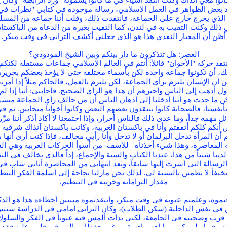
 معي آنذاك وكنت أنتقد أشياء في ما كانوا يسمّونه "ورد الرابطة" وكان يُق
نقد بعض الظواهر في العمل الإسلامي، رسالة موجودة في كتابي "نظرات ف
الذي يخرج خارج على الجماعة، فانتقدت ذلك، وقلت أننا جماعة من المسل
 ذلك وكنت التقيت به في لندن، كما التقيت بغيره من الدعاة من الباكست
أظن أن المعيار النقدي هذا هو الذي جعلني أكشف الترابي في وقت مبكر.
العصر: هل تتذكرون ما دار بينكم وبين الشيخ المودودي؟
ن ينتقد حركة "الأخوان" قائلاً: أنتم في العالم الإسلامي جماعات مستقلة لك
 أن تكونوا جماعة واحدة لكن بأسماء مختلفة حتى لا يؤخذ بعضكم بجريرة 
ين أن الإنسان يلتزم برأي الجماعة، لكن يلتزم بالعمل، فالحاكم مثلاً إذا أم
 أذهب إلى الناس وأخبرهم أن هذا هو الرأي الصحيح. فأجابني: أننا إذا لم 
ن ما حدث هو أننا أدخلنا إلى أذهان الناس أن من خالف رأي الجماعة منشق
 بأنفسنا، فالصحابة كانوا ينتقدون بعضهم البعض وكانوا أخواناً متحابين. 
 مهمة جداً، وما عدى ذلك فالناس أحرار، وإذا اجتمعنا لا أكاد أذكر أننا مرَّ
أنكم كلكم أتفقتم وأنا في باكستان الغربية، وكانت باكستان آنذاك شرقية و
 أن المرأة تدخل البرلمان أو لا تدخل وأنا رأيي مخالف، فإذا كنت أرى أنها 
ة المعاصرة، وهذا شيء أخذناه –للأسف- من أسوأ الحركات الغربية وهي الش
 شيئاً من هذا، عندنا الكتاب والسنة والإجماع، إذاً فالذي يخالف في الت
الة التي أشرت إليها سابقاً، وبعد انتهائي من المحاضرة أتاني شاب في 
فاً لا يطمئن بالنسبة لي. لذلك نحن مازلنا بحاجة إلى أسلمة الفكر التنظيم
مقدار التزاماته وحريته في التنظيم.
وه، وعلمتم عيوبه في وقت مبكر، وانتقدتموه مبينين أخطاءه هذا هو الدك
ي نفس الداخلية (سكن الطلاب)، وكان الترابي أمامي في الدراسة سنتين،
ن قرب وصحبته في الجامعة، لكني بدأت ألمس فيه عيوباً في الفكر والسلو