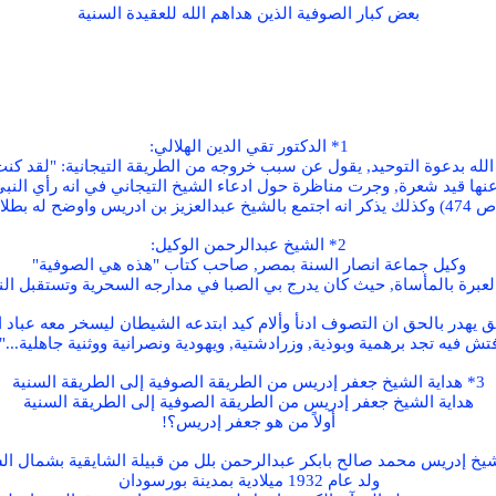
بعض كبار الصوفية الذين هداهم الله للعقيدة السنية
1* الدكتور تقي الدين الهلالي:
مه الله بدعوة التوحيد, يقول عن سبب خروجه من الطريقة التيجانية: "لق
 عنها قيد شعرة, وجرت مناظرة حول ادعاء الشيخ التيجاني في انه رأي النب
يقة التيجانية".
2* الشيخ عبدالرحمن الوكيل:
وكيل جماعة انصار السنة بمصر, صاحب كتاب "هذه هي الصوفية"
عبرة بالمأساة, حيث كان يدرج بي الصبا في مدارجه السحرية وتستقبل ال
ق يهدر بالحق ان التصوف ادنأ وألام كيد ابتدعه الشيطان ليسخر معه عباد 
تش فيه تجد برهمية وبوذية, وزرادشتية, ويهودية ونصرانية ووثنية جاهلية..."
3* هداية الشيخ جعفر إدريس من الطريقة الصوفية إلى الطريقة السنية
هداية الشيخ جعفر إدريس من الطريقة الصوفية إلى الطريقة السنية
أولاً من هو جعفر إدريس؟!
يخ إدريس محمد صالح بابكر عبدالرحمن بلل من قبيلة الشايقية بشمال ال
ولد عام 1932 ميلادية بمدينة بورسودان