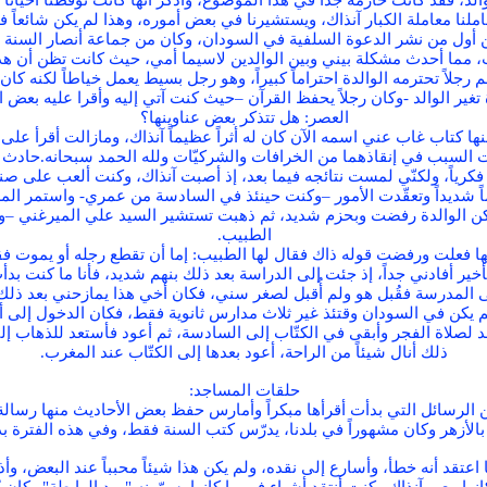
لد، فقد كانت حازمة جداً في هذا الموضوع، وأذكر أنها كانت توقظنا أحياناً 
يعاملنا معاملة الكبار آنذاك، ويستشيرنا في بعض أموره، وهذا لم يكن شائعاً 
ن من أول من نشر الدعوة السلفية في السودان، وكان من جماعة أنصار السنة
يب، مما أحدث مشكلة بيني وبين الوالدين لاسيما أمي، حيث كانت تظن أن ه
رجلاً تحترمه الوالدة احتراماً كبيراً، وهو رجل بسيط يعمل خياطاً لكنه كان
تغير الوالد -وكان رجلاً يحفظ القرآن –حيث كنت آتي إليه وأقرا عليه بعض ال
العصر: هل تتذكر بعض عناوينها؟
اب غاب عني اسمه الآن كان له أثراً عظيماً آنذاك، ومازالت أقرأ على الو
 السبب في إنقاذهما من الخرافات والشركيّات ولله الحمد سبحانه.حادث 
 فكرياً، ولكنّي لمست نتائجه فيما بعد، إذ أصبت آنذاك، وكنت ألعب على 
اً شديداً وتعقّدت الأمور –وكنت حينئذ في السادسة من عمري- واستمر المر
الوالدة رفضت وبحزم شديد، ثم ذهبت تستشير السيد علي الميرغني –وكانت م
الطبيب.
 فعلت ورفضت قوله ذاك فقال لها الطبيب: إما أن تقطع رجله أو يموت فقال
ير أفادني جداً، إذ جئت إلى الدراسة بعد ذلك بنهم شديد، فأنا ما كنت بدأت
ى المدرسة فقُبل هو ولم أُقبل لصغر سني، فكان أخي هذا يمازحني بعد ذلك 
إذ لم يكن في السودان وقتئذ غير ثلاث مدارس ثانوية فقط، فكان الدخول إل
لد لصلاة الفجر وأبقى في الكتّاب إلى السادسة، ثم أعود فأستعد للذهاب 
ذلك أنال شيئاً من الراحة، أعود بعدها إلى الكتّاب عند المغرب.
حلقات المساجد:
الرسائل التي بدأت أقرأها مبكراً وأمارس حفظ بعض الأحاديث منها رسالة 
بالأزهر وكان مشهوراً في بلدنا، يدرّس كتب السنة فقط، وفي هذه الفترة بد
تقد أنه خطأ، وأسارع إلى نقده، ولم يكن هذا شيئاً محبباً عند البعض، وأذكر