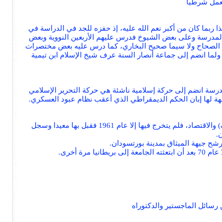
عمل شرطياً
ربما كان من أكبر نعم الله عليه، إذ حفزه للجد في الدراسة في
المدرسة وعلى بعض الشيوخ فدرس عليهم الأربعين النووية وبعض
ن الصحاح ولا سيما صحيح البخاري، كما درس عليه بعض مختصرات
ولما انضم إلى جماعة أنصار السنة عرف شيخ الإسلام ابن تيمية
اسة. وفي المدرسة انضم إلى حركة إسلامية ناشئة هي حركة التحرير الإسلامي
هة لها إبان الحكم الديمقراطي الذي أعقب نظام عبود العسكري.
التحق بكلية الآداب بجامعة الخرطوم ثم تركها ليذهب للدراسة بمصر، ثم ترك هذه وعاد إلى جامعة الخرطوم ليدرس الفلسفة (قسم الشرف) والاقتصاد، فلم يتخرج فيها إلا عام 1961 فقبل بها معيدا وسجل
.
ح جيهة الميثاق بمدينة بورتسودان.
رسائل الماجستير والدكتوراه