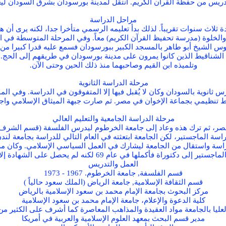
دريس من حفظة القرآن الكريم. انتقل لمدينة بورسودان بشرق السودان لي
مراحل الدراسة
سنوات تقريباً. لذلك بدأ تعليمه الرسمي متأخرا جدا، لكنه يرى أن هذا 
والخلوة (مدرسة تحفيظ القرآن الكريم) معاً. وفي المرحلة المتوسطة في 
وس الشيخ أبو طاهر بالمسجد الكبير ببورسودان فسمع عليه قدرا كبيرا م
الشناقيط الذين كانوا يمرون على مدينة بورسودان في طريقهم إلى الحج. 
وتلميذه ابن القيم وصاحبهما منذ ذلك الحين وحتى الآن.
مرحلة الدراسة الثانوية
حينئذاك إحدى ثلاث مدارس ثانوية بالسودان وكان لا يُقبل فيها إلا المتفوقون في الدر
باط تنظيمي بجماعة الإخوان في مصر. ثم صارت جبهة الميثاق الإسلامي واج
مرحلة الدراسة الجامعية والتعليم العالي
اسة الماجستير، لكن الجامعة ابتعثته في العام التالي للدراسة بجامعة لندن
اسة واستقال من الجامعة ليشارك في العمل السياسي الإسلامي. وكان مرش
العمل والتدريس
قسم الفلسفة, جامعة الخرطوم. 1967 - 1973
قسم الثقافة الإسلامية, جامعة الرياض (الملك سعود حالياً )
مركز البحوث بجامعة الإمام محمد بن سعود الإسلامية بالرياض
كلية الدعوة والإعلام، جامعة الإمام محمد بن سعود الإسلامية
يا بالجامعة مواد العقيدة والمذاهب المعاصرة كما أشرف على الكثير من 
مدير قسم البحث بمعهد العلوم الإسلامية والعربية في أمريكا