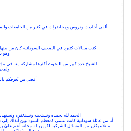
ألقى أحاديث ودروس ومحاضرات في كثير من الجامعات والمراكز ا
كتب مقالات كثيرة في الصحف السودانية كان من بينها ب
وهو يك
للشيخ عدد كبير من البحوث أكثرها مشاركة منه في مؤتمر
ولمعر
أفضل من يُعرفكم بالشيخ
الحمد لله نحمده ونستعينه ونستغفره ونستهديه 
أنا من عائلة سودانية كانت تنتمي كمعظم السودانيين آنذاك إلى ط
مبتلاة بكثير من المسائل الشركية لكن ربنا سبحانه أنعم عليّ بوا