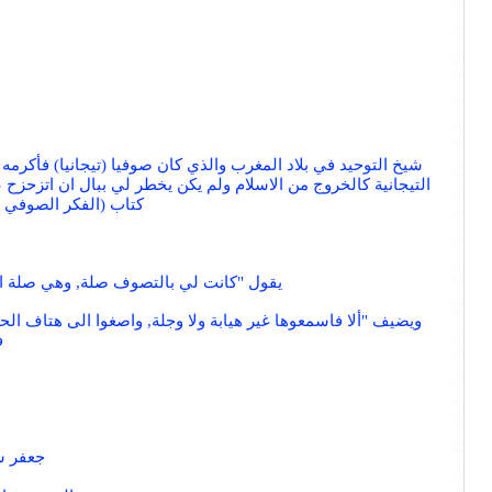
شيخ التوحيد في بلاد المغرب والذي كان صوفيا (تيجانيا) فأكر
التيجانية كالخروج من الاسلام ولم يكن يخطر لي ببال ان اتزحزح
كتاب (الفكر الصوفي ص 474) وكذلك يذكر انه اجتمع بالشيخ عبدالعزيز بن ادريس واوضح له بطلان الطر
يقول "كانت لي بالتصوف صلة, وهي صلة ال
ويضيف "ألا فاسمعوها غير هيابة ولا وجلة, واصغوا الى هتاف الح
ف
جعفر ش