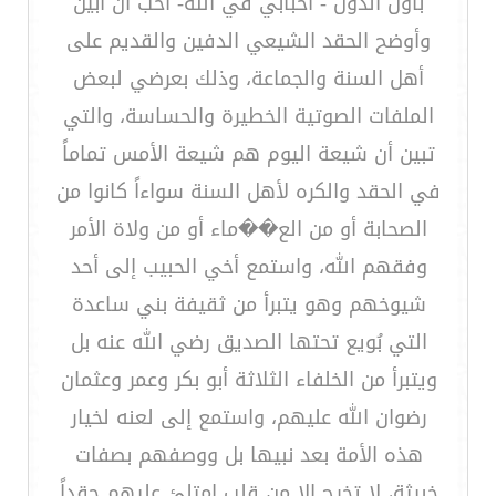
بأول الدول - أحبابي في الله- أحب أن أبين
وأوضح الحقد الشيعي الدفين والقديم على
أهل السنة والجماعة، وذلك بعرضي لبعض
الملفات الصوتية الخطيرة والحساسة، والتي
تبين أن شيعة اليوم هم شيعة الأمس تماماً
في الحقد والكره لأهل السنة سواءاً كانوا من
الصحابة أو من الع��ماء أو من ولاة الأمر
وفقهم الله، واستمع أخي الحبيب إلى أحد
شيوخهم وهو يتبرأ من ثقيفة بني ساعدة
التي بُويع تحتها الصديق رضي الله عنه بل
ويتبرأ من الخلفاء الثلاثة أبو بكر وعمر وعثمان
رضوان الله عليهم، واستمع إلى لعنه لخيار
هذه الأمة بعد نبيها بل ووصفهم بصفات
خبيثة، لا تخرج إلا من قلب امتلئ عليهم حقداً