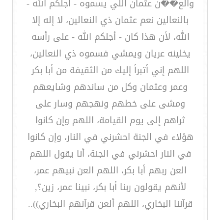
والع��ن عثمان اللي يسموه - أجلكم الله -
بالنعالين نعم عثمان ذي النعالين، لا إله إلا
الله، لأن هذا كان - أجلكم الله - على رأسه
يخلينه عريان ويمشي فسموه ذي النعالين،
اللهم إني أتبرأ إليك من الثقيفة من أبا بكر
وعمر وعثمان وكل من ساندهم وشايعهم
ومشى على خطهم ونهجهم وسار على
ثراهم إلى يوم القيامة، اللهم وإن كانوا
هؤلاء في الجنة احشرني في النار، وإن كانوا
في النار احشرني في الجنة، أنا يقول اللهم
العن ربهم أبا بكر، اللهم العن نبيهم عمر،
لأنهم يقولون ربنا أبا بكر، نبينا عمر، زين؟,
قرآننا البخاري، اللهم ألعن قرآنهم البخاري))..