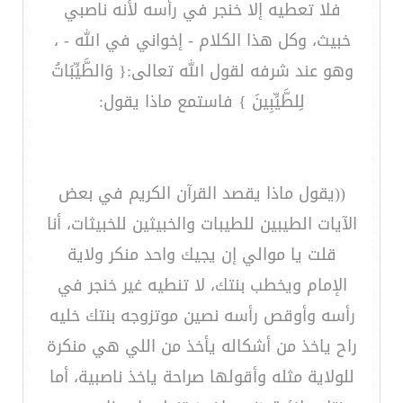
فلا تعطيه إلا خنجر في رأسه لأنه ناصبي
خبيث، وكل هذا الكلام - إخواني في الله - ،
وهو عند شرفه لقول الله تعالى:{ وَالطَّيِّبَاتُ
لِلطَّيِّبِينَ } فاستمع ماذا يقول:
((يقول ماذا يقصد القرآن الكريم في بعض
الآيات الطيبين للطيبات والخبيثين للخبيثات، أنا
قلت يا موالي إن يجيك واحد منكر ولاية
الإمام ويخطب بنتك، لا تنطيه غير خنجر في
رأسه وأوقص رأسه نصين موتزوجه بنتك خليه
راح ياخذ من أشكاله يأخذ من اللي هي منكرة
للولاية مثله وأقولها صراحة ياخذ ناصبية، أما