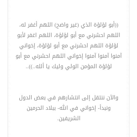
((أبو لؤلؤة الذي (غير واضح) اللهم أغفر له،
اللهم احشرني مع أبو لؤلؤة، اللهم اغفر لأبو
لؤلؤة اللهم احشرني مع أبو لؤلؤة، إخواني
آمنوا آمنوا آمنوا إخواني اللهم احشرني مع أبو
لؤلؤة المؤمن الولي وليك يا ألله..))..
والآن ننتقل إلى انتشارهم في بعض الدول
ونبدأ- إخواني في الله- ببلاد الحرمين
الشريفين.