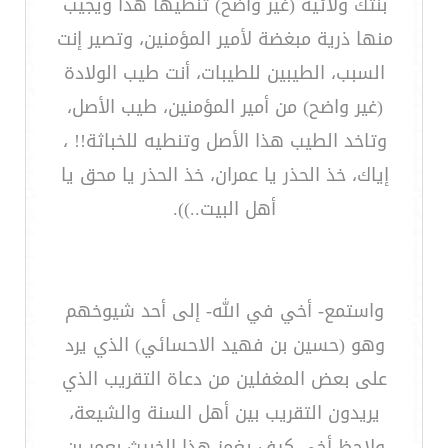
بنتك ولائية (غير واضح) تنطيها هذا ويجيب
منها ذرية مبغضة لأمير المؤمنين، وتصير إنت
السبب، الطيبين للطيبات، أنت طيب الولادة
(غير واضح) من أمير المؤمنين، طيب الأصل،
وتاخد الطيب هذا الأصل وتنطيه للخباثة!! ،
إياك، خذ الحذر يا عمران، خذ الحذر يا محق يا
أهل البيت..)).
واستمع- أخي في الله- إلى أحد شيوخهم
وهو (حسين بن فهيد الاحسائي) الذي يرد
على بعض المغفلين من دعاة التقريب الذي
يريدون التقريب بين أهل السنة والشيعة،
ولاحظ أخي كيف يغمز هذا الخبيث بعمر بن