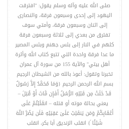
صلى الله عليه وآله وسلم يقول: "افترقت
اليهود إلى إحدى وسبعون فرقة، والنصارى
إلى اثنان وسبعون فرقة، وأمتي سوف
تفترق من بعدي إلى ثلاثة وسبعون فرقة
كلهم في النار إلى بئس جهنم وبئس المصير
ما عدا فرقة واحدة التي تتبع كتاب الله وأثرة
أهل بيتي" والآية 155 من سورة آل عمران
تخبرنا وتقول: أعوذ بالله من الشيطان الرجيم
بسم الله الرحمن الرحيم {وَمَا مُحَمَّدٌ إِلاَّ رَسُولٌ
قَدْ خَلَتْ مِن قَبْلِهِ الرُّسُلُ أَفَإِن مَّاتَ أَوْ قُتِلَ –
يعني بحالة موته أو قتله – انقَلَبْتُمْ عَلَى
أَعْقَابِكُمْ وَمَن يَنقَلِبْ عَلَىَ عَقِبَيْهِ فَلَن يَضُرَّ اللّهَ
شَيْئًا َ} انقلب الزنديق أبا بكر، انقلب