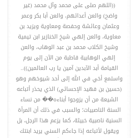
((اللهم صلى على محمد وآل محمد (غير
واضح) والعن أعدائهم، والعن أبا بكر وعمر
وعثمان وعائشة وحفصة ومعاوية ويزيد بن
معاوية، والعن إلهي شيخ الخنازير ابن تيمية
وشيخ الكلاب محمد بن عبد الوهاب، والعن
إلهي الوهابية قاطبة من الآن إلى يوم
القيامة أبد الآبدين آمين يا رب العالمين))..
واستمع أخي في الله إلى أحد شيوخهم وهو
(حسين بن فهيد الإحسائي) الذي يحذر أتباعه
الشيعة من أن يزوجوا أبناءه�� من نساء
السنة الناصبيات؛ والسبب في ذلك أن المرأة
السنية ناصبية خبيثة، كما يزعم هذا الرجل، بل
ويقول لأتباعه إذا جاءكم السني يريد ابنتك