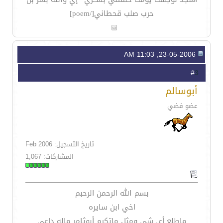
حرب صلب قحطاني[/poem]
23-05-2006, 11:03 AM
3
#
أبوسالم
عضو فضي
تاريخ التسجيل: Feb 2006
المشاركات: 1,067
بسم الله الرحمن الرحبم
اخي ابن سايره
ماطلع أي شي ومثل ماتكرم أبوثامر ماله داعي