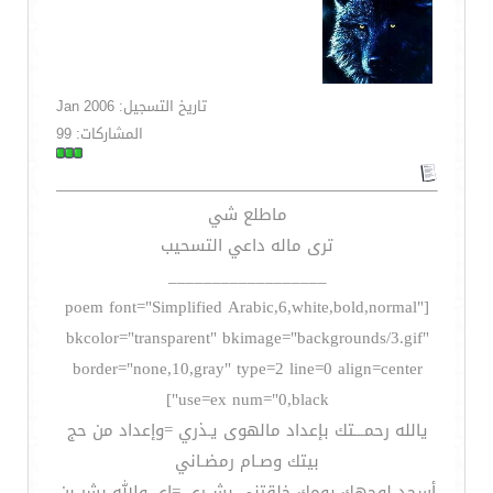
تاريخ التسجيل: Jan 2006
المشاركات: 99
ماطلع شي
ترى ماله داعي التسحيب
__________________
[poem font="Simplified Arabic,6,white,bold,normal"
bkcolor="transparent" bkimage="backgrounds/3.gif"
border="none,10,gray" type=2 line=0 align=center
use=ex num="0,black"]
يالله رحمـــتك بإعداد مالهوى يـذري =وإعداد من حج
بيتك وصـام رمضـاني
أسجد لوجهك يومك خلقتني بشــري =إي والله بشر بن