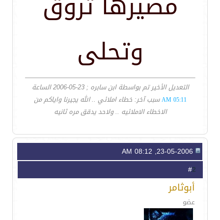
مصيرها تروق
وتحلى
التعديل الأخير تم بواسطة ابن سابره ; 23-05-2006 الساعة
سبب آخر: خطاء املائي .. الله يجيرنا واياكم من
05:11 AM
الاخطاء الاملائيه .. ولاحد يدقق مره ثانيه
23-05-2006, 08:12 AM
2
#
أبوثامر
عضو