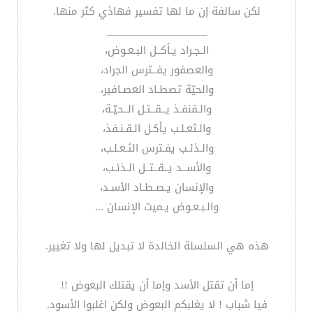
لكن سالفة إن ما لها تفسير فهاذي كثر منها.
__________________
الـجـراد يـأكــل البـعـوض،
والعصفور يفــترس الجراد،
والحيّة تصطـاد العصـافير،
والـقنفـذ يــقــتـل الــحيّـة،
والـثعـلـب يأكـل الـقـنـفذ،
والـذئـب يفـترس الثـعـلـب،
والأســد يــقــتــل الـذئـب،
والإنسان يـصـطـاد الأسـد،
والـبـعـوض يـميت الإنسان ...
هذه هي السلسلة الخالدة لا تبديل لها ولا تغيير.
إما أن تقتل الأسد وإما أن يقتلك البعوض !!
فيا شباب ! لا يغلبكم البعوض ولكن اغلبوا الأسود.