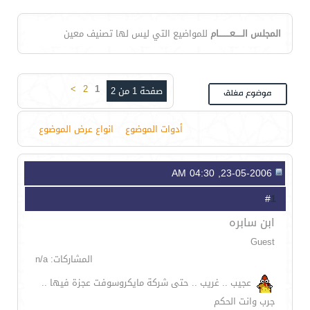
المجلس الـــــعــــــــام
للمواضيع التي ليس لها تصنيف معين
>
2
1
صفحة 1 من 2
أدوات الموضوع
انواع عرض الموضوع
23-05-2006, 04:30 AM
1
#
ابن سابره
Guest
المشاركات: n/a
عجيب .. غريب .. حتى شركة مايكروسوفت عجزة فيها ..
جرب وانت الحكم