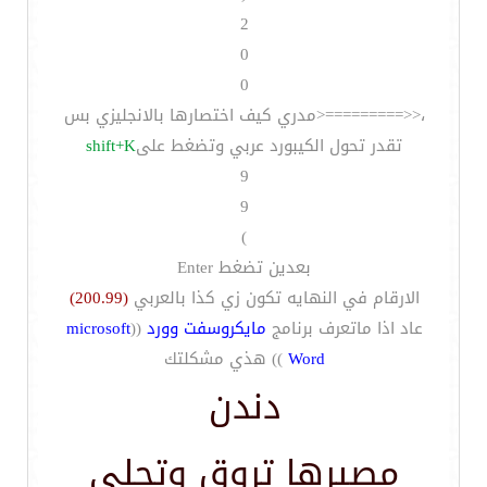
2
0
0
،<<=========<مدري كيف اختصارها بالانجليزي بس
تقدر تحول الكيبورد عربي وتضغط على
shift+K
9
9
)
بعدين تضغط Enter
الارقام في النهايه تكون زي كذا بالعربي
(200.99)
عاد اذا ماتعرف برنامج
مايكروسفت وورد
((
microsoft
Word
)) هذي مشكلتك
دندن
مصيرها تروق وتحلى