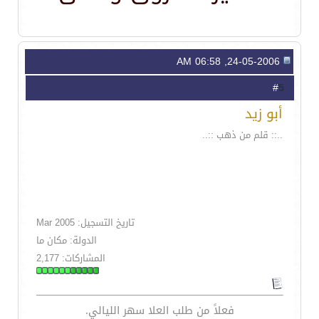
24-05-2006, 06:58 AM
5
#
أبو زيد
..:: قلم من ذهب ::..
تاريخ التسجيل: Mar 2005
الدولة: مكان ما
المشاركات: 2,177
فعلاً من طلب العلا سهر الليالي.