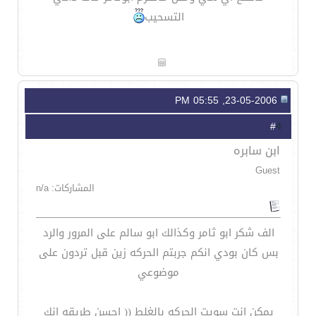
التسحيب
23-05-2006, 05:55 PM
4
#
ابن سابره
Guest
المشاركات: n/a
الف شكر ابو ثامر وكذالك ابو سالم على المرور والرد
بس كان بودي انكم جربتم الحركه زين قبل تردون على
موضوعي
يمكن انت سويت الحركه بالغلط (( احسن طريقه انك