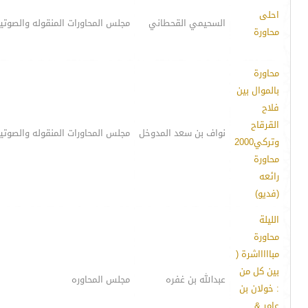
احلى
السحيمي القحطاني
مجلس المحاورات المنقوله والصوتي
محاورة
محاورة
بالموال بين
فلاح
القرقاح
نواف بن سعد المدوخل
مجلس المحاورات المنقوله والصوتي
وتركي2000
محاورة
رائعه
(فديو)
الليلة
محاورة
مباااااشرة (
بين كل من
عبدالله بن غفره
مجلس المحاوره
: خولان بن
عامر &