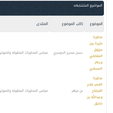
المواضيع المتشابهه
الموضوع
كاتب الموضوع
المنتدى
محاورة
مثيرة بين
مرزوق
حسن مسرع الدوسري
مجلس المحاورات المنقوله والصوتي
المقاطي
وجهز
المسعري
محاورة
العصر فلاح
القرقاح
بن مزهر
مجلس المحاورات المنقوله والصوتي
وعبدالله بن
شايق