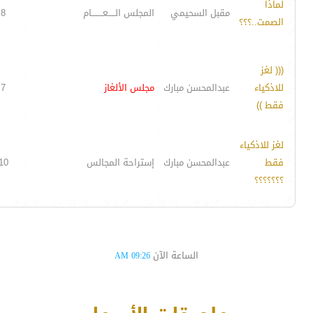
لماذا
مقبل السحيمي
المجلس الـــــعــــــــام
8
الصمت..؟؟؟
((( لغز
للاذكياء
عبدالمحسن مبارك
مجلس الألغاز
7
فقط ))
لغز للاذكياء
فقط
عبدالمحسن مبارك
إستراحة المجالس
10
؟؟؟؟؟؟؟
الساعة الآن
09:26 AM