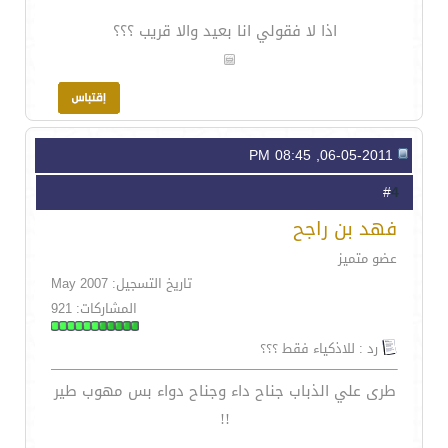
اذا لا فقولي انا بعيد والا قريب ؟؟؟
06-05-2011, 08:45 PM
4
#
فهد بن راجح
عضو متميز
تاريخ التسجيل: May 2007
المشاركات: 921
رد : للاذكياء فقط ؟؟؟
طرى علي الذباب جناح داء وجناح دواء بس مهوب طير
!!