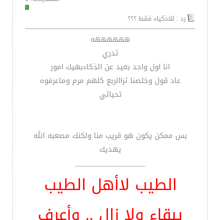
رد : للاذكياء فقط ؟؟؟
ههههههه
تدري
انا اول واحد بعيد عن الذكاءبهيك امور
عاد قول وخلصنا تراالربع كلهم مرم وماعرفوه
تحياتي
بس ممكن يكون هو قريب منا ولكنك مصعبه الله
يهديك
__________________
الطيب لاأهل الطيب
يبقاء ولا زال .. وأعرف