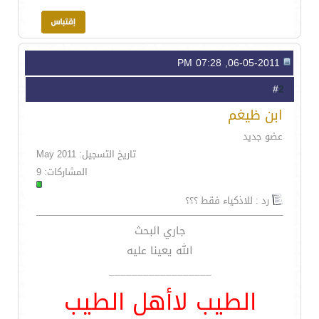
06-05-2011, 07:28 PM
2
#
ابن ظيغم
عضو جديد
تاريخ التسجيل: May 2011
المشاركات: 9
رد : للاذكياء فقط ؟؟؟
جاري البحث
الله يعينا عليه
__________________
الطيب لاأهل الطيب