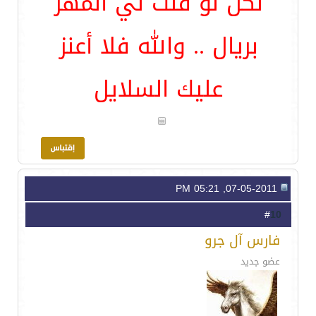
لكن لو قلت لي المهر
بريال .. والله فلا أعنز
عليك السلايل
07-05-2011, 05:21 PM
10
#
فارس آل جرو
عضو جديد