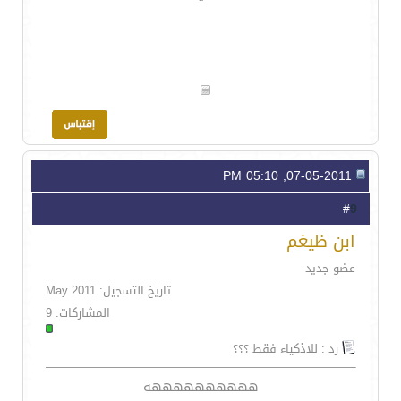
07-05-2011, 05:10 PM
9
#
ابن ظيغم
عضو جديد
تاريخ التسجيل: May 2011
المشاركات: 9
رد : للاذكياء فقط ؟؟؟
ههههههههههه