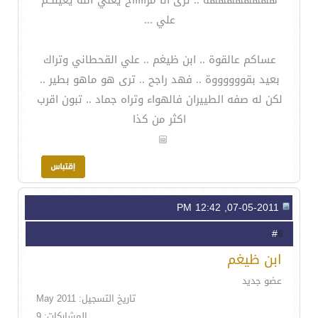
ههههههههه .. ترى انا مزاااااح يعني الله يعينكم
علي ...
عساكم عالقوة .. ابن ظيغم .. علي القحطاني وتراك
بعيد بقووووووة .. فهد راجح .. ترى هو ماهو بطير ..
لكن له صفه الطييران فالهواء وتراه جماد .. تبون اقرب
اكثر من كذا
07-05-2011, 12:42 PM
6
#
ابن ظيغم
عضو جديد
تاريخ التسجيل: May 2011
المشاركات: 9