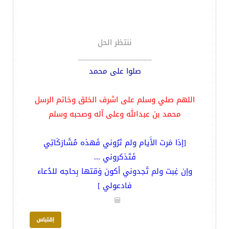
ننتظر الحل
__________________
صلوا على محمد
اللهم صلي وسلم على اشرف الخلق وخاتم الرسل
محمد بن عبدالله وعلى آله وصحبه وسلم
[إذا مَرت الأَيام ولم تَرُوني فَهذه مُشَارَكَاتِي
فَتَذكروني ...
وإن غِبت ولم تًجدوني أكون وَقتها بِحاجه للدُعاء
فادعولي ]