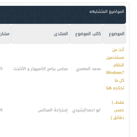
المواضيع المتشابهه
الموضوع
كاتب الموضوع
المنتدى
مشارك
أنت من
مستخدمين
النظام
محمد المعمري
مجلس برامج الكمبيوتر و الأنترنت
5
Windows7
كل ما
تحتاجه هنا
فقطـــ (
خمس
ابو احمدالرشيدي
إستراحة المجالس
6
دقائق )