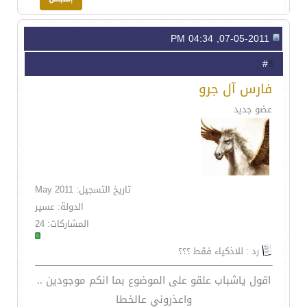
07-05-2011, 04:34 PM
8
#
فارس آل جرو
عضو جديد
تاريخ التسجيل: May 2011
الدولة: عسير
المشاركات: 24
رد : للاذكياء فقط ؟؟؟
اقول ياشباب علقو على الموضوع بما انكم موجودين ..
واعذروني عالخطا