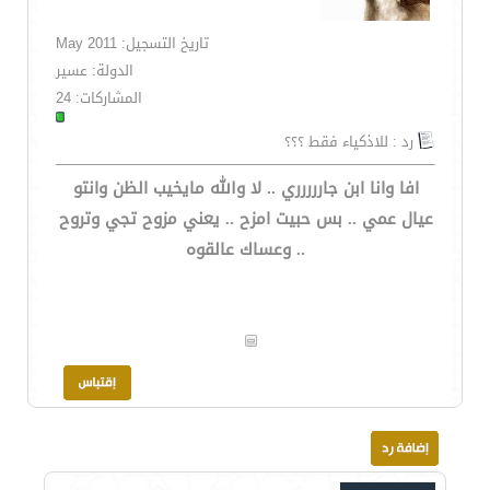
تاريخ التسجيل: May 2011
الدولة: عسير
المشاركات: 24
رد : للاذكياء فقط ؟؟؟
افا وانا ابن جاررررري .. لا والله مايخيب الظن وانتو
عيال عمي .. بس حبيت امزح .. يعني مزوح تجي وتروح
.. وعساك عالقوه