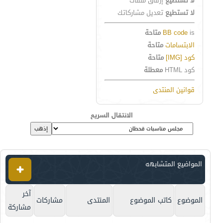
لا تستطيع
إرفاق ملفات
لا تستطيع
تعديل مشاركاتك
is
BB code
متاحة
الابتسامات
متاحة
كود [IMG]
متاحة
كود HTML
معطلة
قوانين المنتدى
الانتقال السريع
المواضيع المتشابهه
آخر
الموضوع
كاتب الموضوع
المنتدى
مشاركات
مشاركة