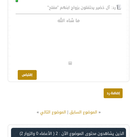
رد: آل خضير يحتفلون بزواج ابنهم "مفلح"
ما شاء الله
«
الموضوع السابق
|
الموضوع التالي
»
الذين يشاهدون محتوى الموضوع الآن : 2
( الأعضاء 0 والزوار 2)