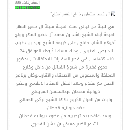
المشاركات: 886
آل خضير يحتفلون بزواج ابنهم "مفلح"
في لليلة من ليالي عمت الفرحة قبيلة آل خضير الفهر
الفرحة أبناء الشيخ راشد بن محمد آل خضير الفهر بزواج
أخيهم الشاب مفلح , على كريمة الشيخ زويد بن دغيلب
الدلبحي العتيبي , وذلك مساء الأربعاء الموافق 24–
10– 1435هـ , في قصر السفارات للاحتفالات , بحضور
جموع غفيرة من شيوخ القبائل من داخل وخارج
المملكة والمدعوين من الأصدقاء والأقارب.وكان برنامج
الحفل مع مقدم ومعد الحفل الاستاذ الاعلامي وعضو
ديوانية قحطان عبدالمحسن القويفلي
وايات من القران الكريم تلاها الشيخ تركي الحمالي
عضو ديوانية قحطان.
وبعد هاقصيده ترحيبيه من عضوء ديوانية قحطان
الشاعر الكبير معيض بن دشن الفهري