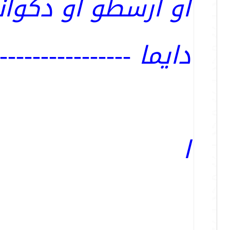
او ارسطو او دكوان
دايما -----------------
ا