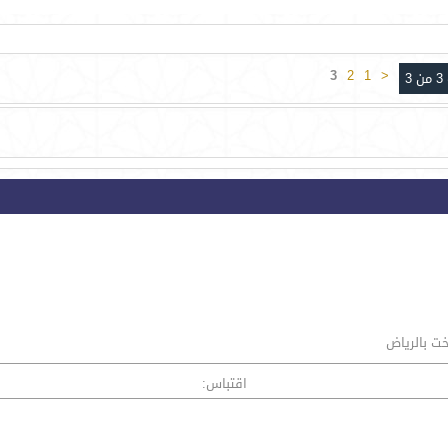
3
2
1
<
3
خت بالرياض
اقتباس: