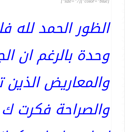
[color="blue"][size="7"]
الظور الحمد لله ف
وحدة بالرغم ان ا
والمعاريض الذين ت
والصراحة فكرت ك ي