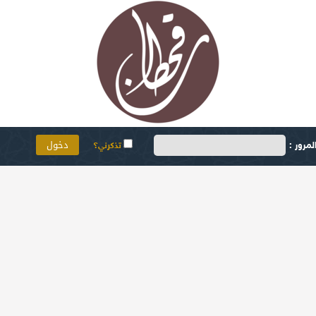
مرور :
تذكرني؟