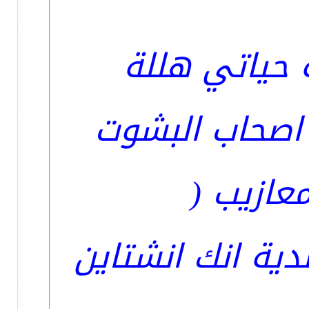
ة حياتي هللة
 اصحاب البشوت
عازيب (
ية انك انشتاين